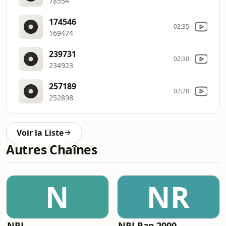
78554
174546
02:35
169474
239731
02:30
234923
257189
02:28
252898
Voir la Liste
Autres Chaînes
N
NR
NRJ
NRJ Rap 2000