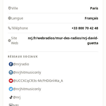
Ville
Paris
Langue
Français
Téléphone
+33 800 70 42 48
Site
nrj.fr/webradios/mur-des-radios/nrj-david-
Web
guetta
RÉSEAUX SOCIAUX
@nrjradio
@nrjhitmusiconly
@UCCXCqCR3s-McFHDGnl4ta_A
@nrjhitmusiconly
@nrj
NRJ