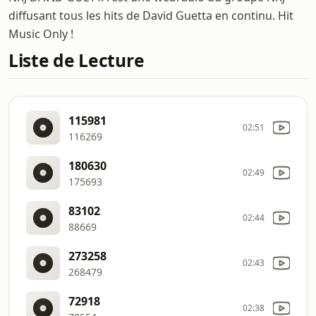
diffusant tous les hits de David Guetta en continu. Hit
Music Only !
Liste de Lecture
115981
02:51
116269
180630
02:49
175693
83102
02:44
88669
273258
02:43
268479
72918
02:38