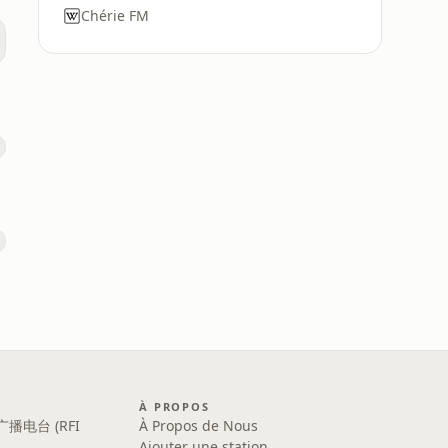
Chérie FM
o
À PROPOS
广播电台 (RFI
À Propos de Nous
Ajouter une station