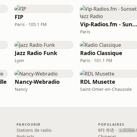
FIP
Vip-Radios.fm - Sunset Jazz Radi
Paris · 105.1 FM
Paris
Jazz Radio Funk
Radio Classique
Lyon
Paris · 101.1 FM
lle
Nancy-Webradio
RDL Musette
Nancy
Saint-Omer-en-Chaussée
PARCOURIR
POPULAIRES
Stations de radio
RFI 华语 - 法国国际
Podcasts
Chinese)