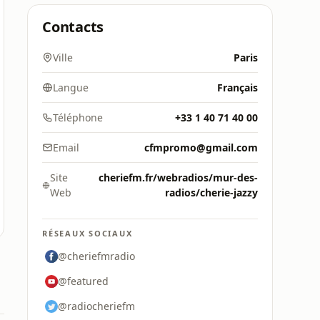
Contacts
Ville
Paris
Langue
Français
Téléphone
+33 1 40 71 40 00
Email
cfmpromo@gmail.com
Site
cheriefm.fr/webradios/mur-des-
Web
radios/cherie-jazzy
RÉSEAUX SOCIAUX
@cheriefmradio
@featured
@radiocheriefm