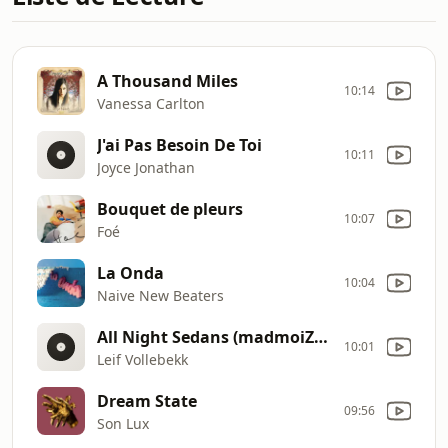
A Thousand Miles
10:14
Vanessa Carlton
J'ai Pas Besoin De Toi
10:11
Joyce Jonathan
Bouquet de pleurs
10:07
Foé
La Onda
10:04
Naive New Beaters
All Night Sedans (madmoiZelle session)
10:01
Leif Vollebekk
Dream State
09:56
Son Lux