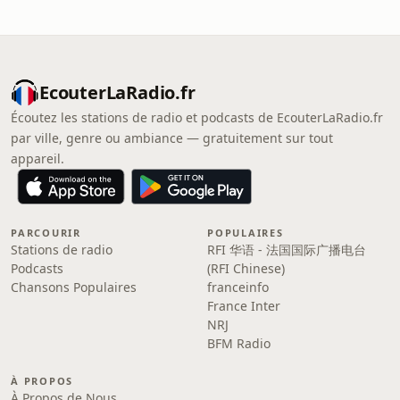
EcouterLaRadio.fr
Écoutez les stations de radio et podcasts de EcouterLaRadio.fr
par ville, genre ou ambiance — gratuitement sur tout
appareil.
PARCOURIR
POPULAIRES
Stations de radio
RFI 华语 - 法国国际广播电台
Podcasts
(RFI Chinese)
Chansons Populaires
franceinfo
France Inter
NRJ
BFM Radio
À PROPOS
À Propos de Nous