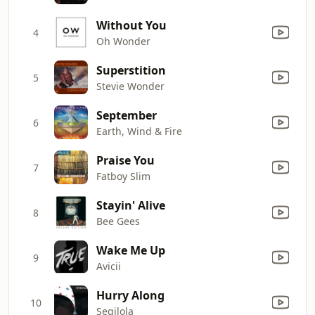
Without You
4
Oh Wonder
Superstition
5
Stevie Wonder
September
6
Earth, Wind & Fire
Praise You
7
Fatboy Slim
Stayin' Alive
8
Bee Gees
Wake Me Up
9
Avicii
Hurry Along
10
Segilola