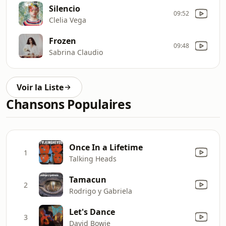
Silencio
09:52
Clelia Vega
Frozen
09:48
Sabrina Claudio
Voir la Liste
Chansons Populaires
Once In a Lifetime
1
Talking Heads
Tamacun
2
Rodrigo y Gabriela
Let's Dance
3
David Bowie