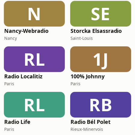
N
SE
Nancy-Webradio
Storcka Elsassradio
Nancy
Saint-Louis
RL
1J
Radio Localitiz
100% Johnny
Paris
Paris
RL
RB
Radio Life
Radio Bél Polet
Paris
Rieux-Minervois