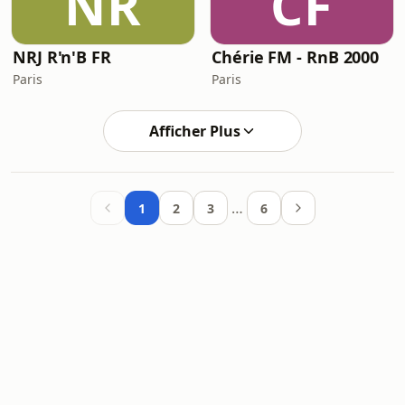
NR
CF
NRJ R'n'B FR
Chérie FM - RnB 2000
Paris
Paris
Afficher Plus
…
1
2
3
6