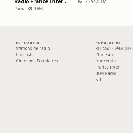
Radio France Internationale (RFI)
Paris · 91.3 FM
Paris · 89.0 FM
PARCOURIR
POPULAIRES
Stations de radio
RFI 华语 - 法国国际
Podcasts
Chinese)
Chansons Populaires
franceinfo
France Inter
BFM Radio
NRJ