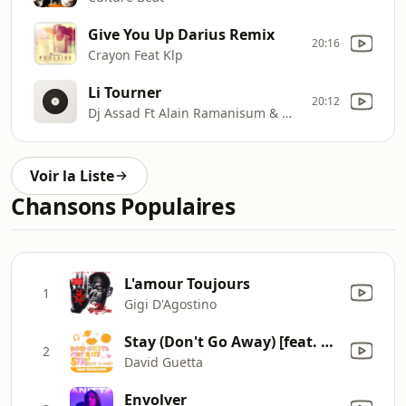
Give You Up Darius Remix
20:16
Crayon Feat Klp
Li Tourner
20:12
Dj Assad Ft Alain Ramanisum & Willy William
Voir la Liste
Chansons Populaires
L'amour Toujours
1
Gigi D'Agostino
Stay (Don't Go Away) [feat. Raye] [Adam Trigger Remix]
2
David Guetta
Envolver