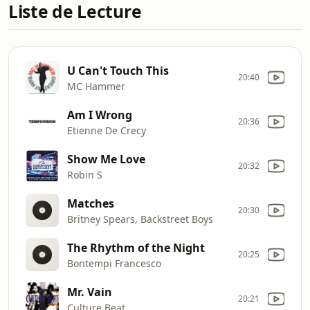
Liste de Lecture
U Can't Touch This
20:40
MC Hammer
Am I Wrong
20:36
Etienne De Crecy
Show Me Love
20:32
Robin S
Matches
20:30
Britney Spears, Backstreet Boys
The Rhythm of the Night
20:25
Bontempi Francesco
Mr. Vain
20:21
Culture Beat