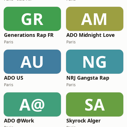
GR
AM
Generations Rap FR
ADO Midnight Love
Paris
Paris
AU
NG
ADO US
NRJ Gangsta Rap
Paris
Paris
A@
SA
ADO @Work
Skyrock Alger