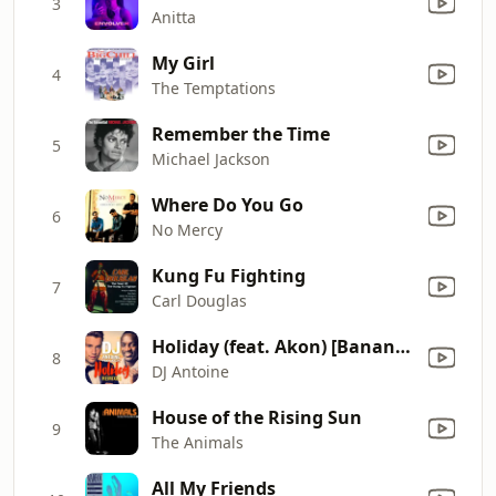
3
Anitta
My Girl
4
The Temptations
Remember the Time
5
Michael Jackson
Where Do You Go
6
No Mercy
Kung Fu Fighting
7
Carl Douglas
Holiday (feat. Akon) [Banana Monkeys Deep Radio Edit]
8
DJ Antoine
House of the Rising Sun
9
The Animals
All My Friends