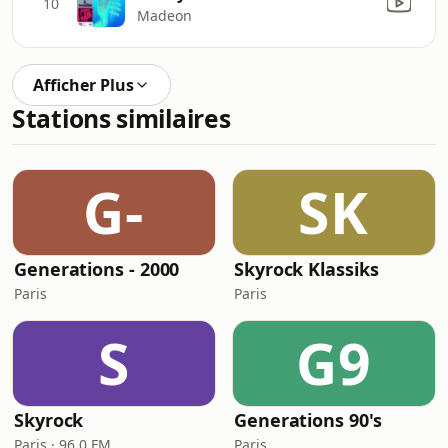
10
Madeon
Afficher Plus
Stations similaires
G-
SK
Generations - 2000
Skyrock Klassiks
Paris
Paris
S
G9
Skyrock
Generations 90's
Paris · 96.0 FM
Paris