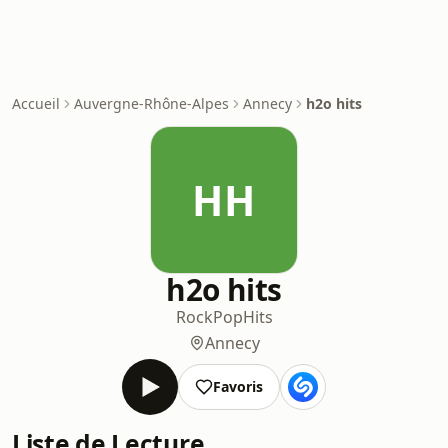
Accueil
Auvergne-Rhône-Alpes
Annecy
h2o hits
HH
h2o hits
Rock
Pop
Hits
Annecy
Favoris
Liste de Lecture