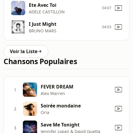
Ete Avec Toi
04:07
ADELE CASTILLON
I Just Might
04:03
BRUNO MARS
Voir la Liste
Chansons Populaires
FEVER DREAM
1
Alex Warren
Soirée mondaine
2
Oria
Save Me Tonight
3
Jennifer Lopez & David Guetta