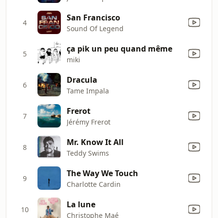
San Francisco
4
Sound Of Legend
ça pik un peu quand même
5
miki
Dracula
6
Tame Impala
Frerot
7
Jérémy Frerot
Mr. Know It All
8
Teddy Swims
The Way We Touch
9
Charlotte Cardin
La lune
10
Christophe Maé