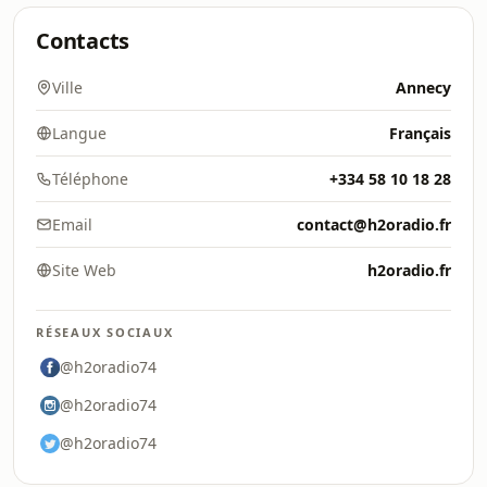
Contacts
Ville
Annecy
Langue
Français
Téléphone
+334 58 10 18 28
Email
contact@h2oradio.fr
Site Web
h2oradio.fr
RÉSEAUX SOCIAUX
@h2oradio74
@h2oradio74
@h2oradio74