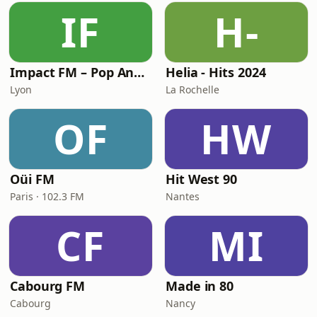
IF
H-
Impact FM – Pop Anglaise
Helia - Hits 2024
Lyon
La Rochelle
OF
HW
Oüi FM
Hit West 90
Paris · 102.3 FM
Nantes
CF
MI
Cabourg FM
Made in 80
Cabourg
Nancy