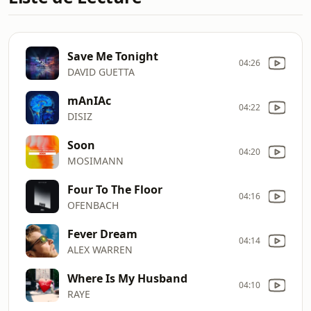
Save Me Tonight
04:26
DAVID GUETTA
mAnIAc
04:22
DISIZ
Soon
04:20
MOSIMANN
Four To The Floor
04:16
OFENBACH
Fever Dream
04:14
ALEX WARREN
Where Is My Husband
04:10
RAYE