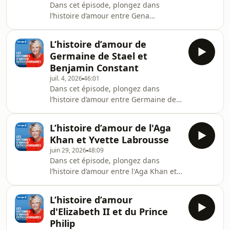
Dans cet épisode, plongez dans
l’histoire d’amour entre Gena
Rowlands et John CassavettesHébergé
par Audiomeans. Visitez
L’histoire d’amour de
audiomeans.fr/politique-de-
Germaine de Stael et
confidentialite pour plus
Benjamin Constant
d'informations.
juil. 4, 2026
46:01
Dans cet épisode, plongez dans
l’histoire d’amour entre Germaine de
Stael et Benjamin ConstantHébergé
par Audiomeans. Visitez
L’histoire d’amour de l'Aga
audiomeans.fr/politique-de-
Khan et Yvette Labrousse
confidentialite pour plus
juin 29, 2026
48:09
d'informations.
Dans cet épisode, plongez dans
l’histoire d’amour entre l'Aga Khan et
Yvette LabrousseHébergé par
Audiomeans. Visitez
L’histoire d’amour
audiomeans.fr/politique-de-
d'Elizabeth II et du Prince
confidentialite pour plus
Philip
d'informations.