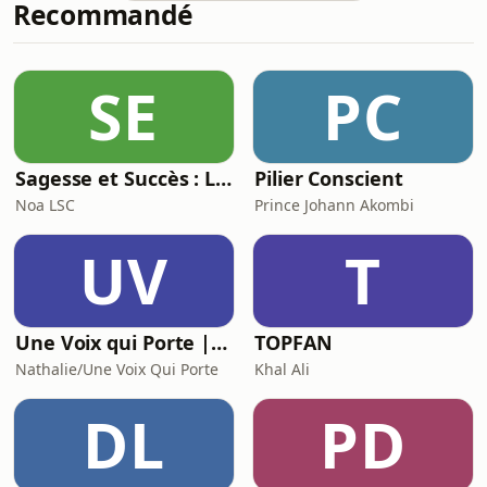
Recommandé
d'informations.
SE
PC
Sagesse et Succès : Le Podcast du Lifestyle Inspirant
Pilier Conscient
Noa LSC
Prince Johann Akombi
UV
T
Une Voix qui Porte | Podcast
TOPFAN
Nathalie/Une Voix Qui Porte
Khal Ali
DL
PD