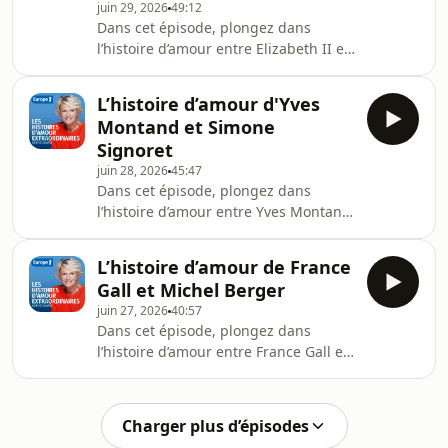
juin 29, 2026
49:12
Dans cet épisode, plongez dans
l’histoire d’amour entre Elizabeth II et
le Prince PhilipHébergé par
Audiomeans. Visitez
L’histoire d’amour d'Yves
audiomeans.fr/politique-de-
Montand et Simone
confidentialite pour plus
Signoret
d'informations.
juin 28, 2026
45:47
Dans cet épisode, plongez dans
l’histoire d’amour entre Yves Montand
et Simone SignoretHébergé par
Audiomeans. Visitez
L’histoire d’amour de France
audiomeans.fr/politique-de-
Gall et Michel Berger
confidentialite pour plus
juin 27, 2026
40:57
d'informations.
Dans cet épisode, plongez dans
l’histoire d’amour entre France Gall et
Michel BergerHébergé par
Audiomeans. Visitez
audiomeans.fr/politique-de-
Charger plus d’épisodes
confidentialite pour plus