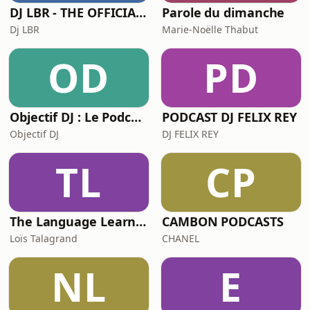
DJ LBR - THE OFFICIAL PODCAST
Parole du dimanche
Dj LBR
Marie-Noëlle Thabut
OD
PD
Objectif DJ : Le Podcast
PODCAST DJ FELIX REY
Objectif DJ
DJ FELIX REY
TL
CP
The Language Learner
CAMBON PODCASTS
Loïs Talagrand
CHANEL
NL
E