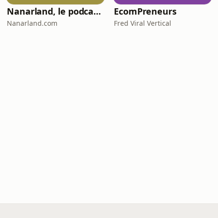
Nanarland, le podcast - Les mauvais films sympathiques en audio
EcomPreneurs
Nanarland.com
Fred Viral Vertical