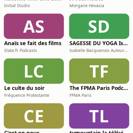
Initial Studio
Morgane Hevasia
AS
SD
Anaïs se fait des films
SAGESSE DU YOGA Isabelle Bacquenois Auteure Yogini
Slate.fr Podcasts
Isabelle Bacquenois Auteure & Yogini
LC
TF
Le culte du soir
The FPMA Paris Podcast
Fréquence Protestante
FPMA Paris
CE
TL
C'est en nous
tvmountain la télévision montagne alpinisme ski de randonnée sur le web basée au Pays du Mont-Blanc