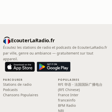
EcouterLaRadio.fr
Écoutez les stations de radio et podcasts de EcouterLaRadio.fr
par ville, genre ou ambiance — gratuitement sur tout
appareil.
PARCOURIR
POPULAIRES
Stations de radio
RFI 华语 - 法国国际广播电台
Podcasts
(RFI Chinese)
Chansons Populaires
France Inter
franceinfo
BFM Radio
NRJ