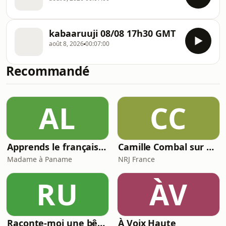
kabaaruuji 08/08 17h30 GMT
août 8, 2026
00:07:00
Recommandé
AL
CC
Apprends le français avec Madame à Paname (French Podcast)
Camille Combal sur NRJ
Madame à Paname
NRJ France
RU
ÀV
Raconte-moi une bêtise
À Voix Haute