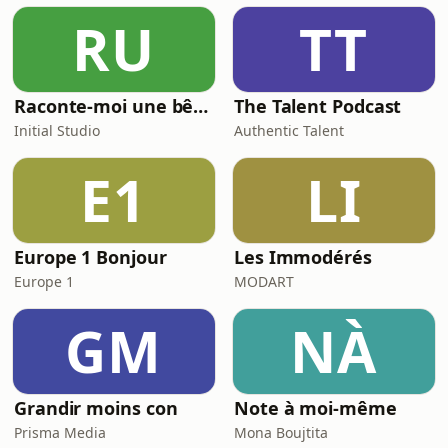
⁠⁠⁠https://www.youtube.com/@passerelles⁠⁠⁠
RU
TT
Tu veux partager tes réflexions avec
moi ? Tape "Passerelles" et le
Raconte-moi une bêtise
The Talent Podcast
Initial Studio
Authentic Talent
E1
LI
Europe 1 Bonjour
Les Immodérés
Europe 1
MODART
GM
NÀ
Grandir moins con
Note à moi-même
Prisma Media
Mona Boujtita