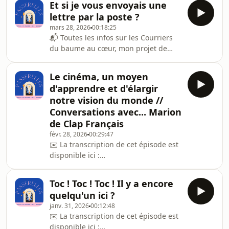
maternité avant d&#39;être mère ?
Et si je vous envoyais une
courriers-du-baume-au-cur⁠✉️ ⁠⁠⁠La
Les pères, vous pouvez bien
lettre par la poste ?
transcription de cet épisode est
mars 28, 2026
00:18:25
disponible là :
📬 Toutes les infos sur les Courriers
https://www.patreon.com/posts/156616858-
du baume au cœur, mon projet de
---La question du jour : Quelle place
courrier papier, sont ici :
occupe l&#39;amitié dans nos vies ?
https://passerelles.substack.com/p/les-
Au programme de cet épisode :
Le cinéma, un moyen
courriers-du-baume-au-cur✉️ ⁠⁠⁠La
Aujourd&#39;hui, on réfléchit d&#39;
d'apprendre et d'élargir
transcription de cet épisode est
notre vision du monde //
disponible là :
Conversations avec... Marion
https://www.patreon.com/posts/154065114-
de Clap Français
---La question du jour : Est-ce que
c&#39;est bientôt la fin du courrier
févr. 28, 2026
00:29:47
✉️ ⁠⁠⁠La transcription de cet épisode est
papier ?Au programme de cet épisode
disponible ici :
: Aujourd&#39;hui, on s&#39;inté
https://www.patreon.com/posts/e116-
le-cinema-151615202----La question
Toc ! Toc ! Toc ! Il y a encore
du jour : Le cinéma nous permet
quelqu'un ici ?
d&#39;élargir notre vision du monde.
janv. 31, 2026
00:12:48
Mais comment utiliser les films dans
✉️ ⁠⁠⁠La transcription de cet épisode est
l&#39;apprentissage d&#39;une
disponible ici :