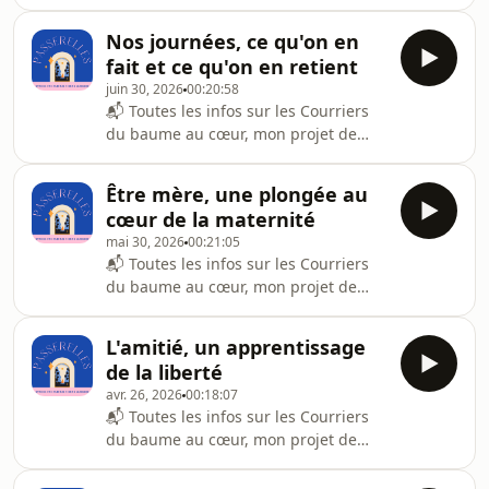
courrier papier, sont ici :
⁠⁠⁠⁠https://passerelles.substack.com/p/les-
Nos journées, ce qu'on en
courriers-du-baume-au-cur⁠⁠⁠⁠✉️ ⁠⁠⁠La
fait et ce qu'on en retient
transcription de cet épisode est
juin 30, 2026
00:20:58
disponible là :
📬 Toutes les infos sur les Courriers
https://www.patreon.com/posts/164726065-
du baume au cœur, mon projet de
---La question du jour : Est-ce que
courrier papier, sont ici :
vous lisez déjà des livres artificiels ?
⁠⁠⁠https://passerelles.substack.com/p/les-
Au programme de cet épisode :
Être mère, une plongée au
courriers-du-baume-au-cur⁠⁠⁠✉️ ⁠⁠⁠La
Aujourd&#39;hui, on parle d
cœur de la maternité
transcription de cet épisode est
mai 30, 2026
00:21:05
disponible là :
📬 Toutes les infos sur les Courriers
https://www.patreon.com/posts/162400282-
du baume au cœur, mon projet de
---La question du jour : À quoi
courrier papier, sont ici :
ressemble votre vie quotidienne ?
⁠⁠https://passerelles.substack.com/p/les-
Qu&#39;est-ce que vous retenez de
L'amitié, un apprentissage
courriers-du-baume-au-cur⁠⁠✉️ ⁠⁠⁠La
vos journées ?Au programme de cet é
de la liberté
transcription de cet épisode est
avr. 26, 2026
00:18:07
disponible là :
📬 Toutes les infos sur les Courriers
https://www.patreon.com/posts/159666611-
du baume au cœur, mon projet de
---La question du jour : Qu&#39;est-ce
courrier papier, sont ici :
que vous auriez voulu savoir sur la
⁠https://passerelles.substack.com/p/les-