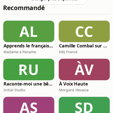
mardis en direct de 22h à minuit et à
Recommandé
tout moment en podcast et sur
YouTube !Pour soutenir Victimes mais
pas démunies :
https://www.helloasso.com/associations/victimes-
AL
CC
mais-pas-demunies
Apprends le français avec Madame à Paname (French Podcast)
Camille Combal sur NRJ
Madame à Paname
NRJ France
RU
ÀV
Raconte-moi une bêtise
À Voix Haute
Initial Studio
Morgane Hevasia
AS
SD