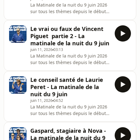
La Matinale de la nuit du 9 juin 2026
sur tous les thèmes depuis le début
de l'année avec Aymeric Lompret,
Patrick Chanfray, Laurie Peret et
Le vrai ou faux de Vincent
Vincent Piguet !La Matinale de la nuit,
Piguet partie 2 - La
c'est tous les mardis en direct de 22h
matinale de la nuit du 9 juin
à minuit et à tout moment en podcast
juin 11, 2026
03:13
et sur YouTube !
La Matinale de la nuit du 9 juin 2026
sur tous les thèmes depuis le début
de l'année avec Aymeric Lompret,
Patrick Chanfray, Laurie Peret et
Le conseil santé de Laurie
Vincent Piguet !La Matinale de la nuit,
Peret - La matinale de la
c'est tous les mardis en direct de 22h
nuit du 9 juin
à minuit et à tout moment en podcast
juin 11, 2026
04:52
et sur YouTube !
La Matinale de la nuit du 9 juin 2026
sur tous les thèmes depuis le début
de l'année avec Aymeric Lompret,
Patrick Chanfray, Laurie Peret et
Gaspard, stagiaire à Nova -
Vincent Piguet !La Matinale de la nuit,
La matinale de la nuit du 9
c'est tous les mardis en direct de 22h