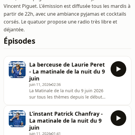
Vincent Piguet. L'émission est diffusée tous les mardis à
partir de 22h, avec une ambiance pyjamas et cocktails
corsés. Le quatuor propose une radio très libre et
déjantée.
Épisodes
La berceuse de Laurie Peret
- La matinale de la nuit du 9
juin
juin 11, 2026
02:36
La Matinale de la nuit du 9 juin 2026
sur tous les thèmes depuis le début
de l'année avec Aymeric Lompret,
Patrick Chanfray, Laurie Peret et
L’instant Patrick Chanfray -
Vincent Piguet !La Matinale de la nuit,
La matinale de la nuit du 9
c'est tous les mardis en direct de 22h
juin
à minuit et à tout moment en podcast
juin 11, 2026
01:41
et sur YouTube !