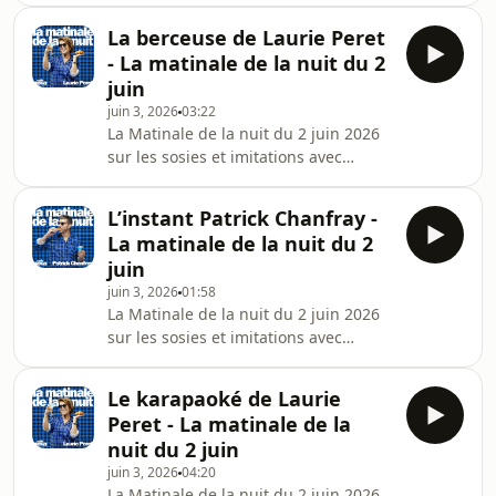
Patrick Chanfray, Laurie Peret et
⁠La berceuse de Laurie Peret
Vincent Piguet !La Matinale de la nuit,
- La matinale de la nuit du 2
c'est tous les mardis en direct de 22h
juin
à minuit et à tout moment en podcast
juin 3, 2026
03:22
et sur YouTube !
La Matinale de la nuit du 2 juin 2026
sur les sosies et imitations avec
Aymeric Lompret, Patrick Chanfray,
Laurie Peret et Vincent Piguet !La
L’instant Patrick Chanfray -
Matinale de la nuit, c'est tous les
La matinale de la nuit du 2
mardis en direct de 22h à minuit et à
juin
tout moment en podcast et sur
juin 3, 2026
01:58
YouTube !Pour soutenir Victimes mais
La Matinale de la nuit du 2 juin 2026
pas démunies :
sur les sosies et imitations avec
https://www.helloasso.com/associations/victimes-
Aymeric Lompret, Patrick Chanfray,
mais-pas-demunies
Laurie Peret et Vincent Piguet !La
Le karapaoké de Laurie
Matinale de la nuit, c'est tous les
Peret - La matinale de la
mardis en direct de 22h à minuit et à
nuit du 2 juin
tout moment en podcast et sur
juin 3, 2026
04:20
YouTube !Pour soutenir Victimes mais
La Matinale de la nuit du 2 juin 2026