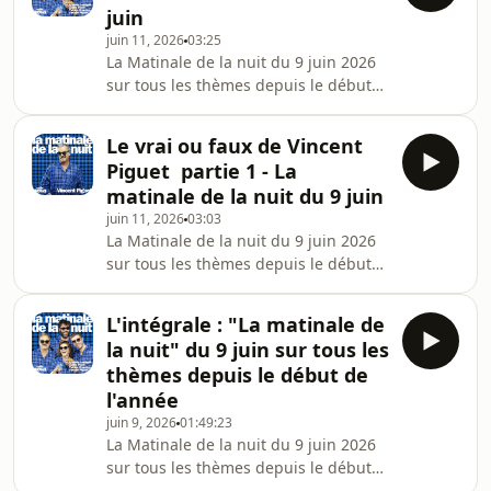
juin
à minuit et à tout moment en podcast
juin 11, 2026
03:25
et sur YouTube !
La Matinale de la nuit du 9 juin 2026
sur tous les thèmes depuis le début
de l'année avec Aymeric Lompret,
Patrick Chanfray, Laurie Peret et
Le vrai ou faux de Vincent
Vincent Piguet !La Matinale de la nuit,
Piguet partie 1 - La
c'est tous les mardis en direct de 22h
matinale de la nuit du 9 juin
à minuit et à tout moment en podcast
juin 11, 2026
03:03
et sur YouTube !
La Matinale de la nuit du 9 juin 2026
sur tous les thèmes depuis le début
de l'année avec Aymeric Lompret,
Patrick Chanfray, Laurie Peret et
L'intégrale : "La matinale de
Vincent Piguet !La Matinale de la nuit,
la nuit" du 9 juin sur tous les
c'est tous les mardis en direct de 22h
thèmes depuis le début de
à minuit et à tout moment en podcast
l'année
et sur YouTube !
juin 9, 2026
01:49:23
La Matinale de la nuit du 9 juin 2026
sur tous les thèmes depuis le début
de l'année avec Aymeric Lompret,