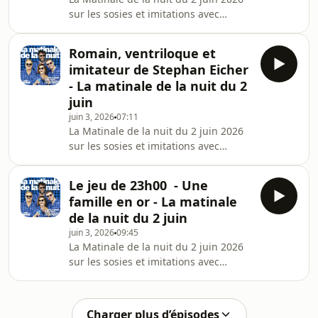
pas démunies :
sur les sosies et imitations avec
https://www.helloasso.com/associations/victimes-
Aymeric Lompret, Patrick Chanfray,
mais-pas-demunies
Laurie Peret et Vincent Piguet !La
Romain, ventriloque et
Matinale de la nuit, c'est tous les
imitateur de Stephan Eicher
mardis en direct de 22h à minuit et à
- La matinale de la nuit du 2
tout moment en podcast et sur
juin
YouTube !Pour soutenir Victimes mais
juin 3, 2026
07:11
pas démunies :
La Matinale de la nuit du 2 juin 2026
https://www.helloasso.com/associations/victimes-
sur les sosies et imitations avec
mais-pas-demunies
Aymeric Lompret, Patrick Chanfray,
Laurie Peret et Vincent Piguet !La
Le jeu de 23h00 - Une
Matinale de la nuit, c'est tous les
famille en or - La matinale
mardis en direct de 22h à minuit et à
de la nuit du 2 juin
tout moment en podcast et sur
juin 3, 2026
09:45
YouTube !Pour soutenir Victimes mais
La Matinale de la nuit du 2 juin 2026
pas démunies :
sur les sosies et imitations avec
https://www.helloasso.com/associations/victimes-
Aymeric Lompret, Patrick Chanfray,
mais-pas-demunies
Laurie Peret et Vincent Piguet !La
Matinale de la nuit, c'est tous les
Charger plus d’épisodes