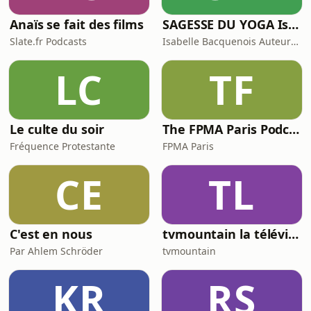
Anaïs se fait des films
SAGESSE DU YOGA Isabelle Bacquenois Auteure Yogini
Slate.fr Podcasts
Isabelle Bacquenois Auteure & Yogini
LC
TF
Le culte du soir
The FPMA Paris Podcast
Fréquence Protestante
FPMA Paris
CE
TL
C'est en nous
tvmountain la télévision montagne alpinisme ski de randonnée sur le web basée au Pays du Mont-Blanc
Par Ahlem Schröder
tvmountain
KR
RS