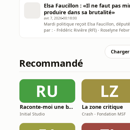
sur France 24 - 21h10-21h30 sur RFI.
Elsa Faucillon : «Il ne faut pas 
produire dans sa brutalité»
avr. 7, 2026
00:18:00
Mardi politique reçoit Elsa Faucillon, déput
par : - Frédéric Rivière (RFI) - Roselyne Fe
Diffusion : 19h10-19h30 sur France 24 21h1
Charger 
Recommandé
RU
LZ
Raconte-moi une bêtise
La zone critique
Initial Studio
Crash - Fondation MSF