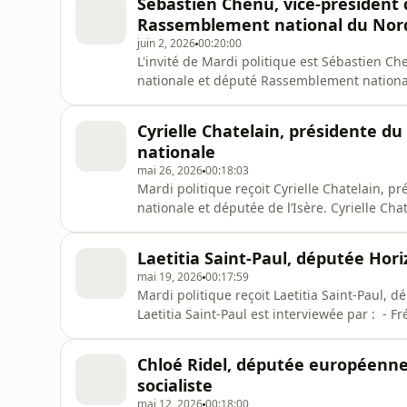
Sébastien Chenu, vice-président 
Rassemblement national du Nor
juin 2, 2026
00:20:00
L'invité de Mardi politique est Sébastien C
nationale et député Rassemblement national
Roselyne Febvre (France 24) - Frédéric Rivi
Diffusions : - 18h10-18h30 sur France 24 - 
Cyrielle Chatelain, présidente du
nationale
mai 26, 2026
00:18:03
Mardi politique reçoit Cyrielle Chatelain, p
nationale et députée de l’Isère. Cyrielle Chat
Roselyne Febvre (France 24) Diffusions : 1
Laetitia Saint-Paul, députée Hor
mai 19, 2026
00:17:59
Mardi politique reçoit Laetitia Saint-Paul,
Laetitia Saint-Paul est interviewée par : - F
Diffusions : 18h10-18h30 sur France 24 21h
Chloé Ridel, députée européenne
socialiste
mai 12, 2026
00:18:00