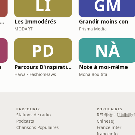
LI
GM
ous les cinémas du monde
Les Immodérés
Grandir moins con
MODART
Prisma Media
PD
NÀ
s
Parcours D'inspirations
Note à moi-même
Hawa - FashionHaws
Mona Boujtita
PARCOURIR
POPULAIRES
Stations de radio
RFI 华语 - 法国国际
Podcasts
Chinese)
Chansons Populaires
France Inter
franceinfo