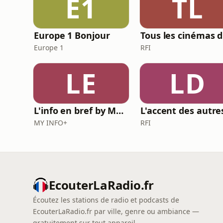
E1
TL
Europe 1 Bonjour
T
Europe 1
RFI
LE
LD
L'info en bref by MY INFO+
L'accent des autre
MY INFO+
RFI
EcouterLaRadio.fr
Écoutez les stations de radio et podcasts de
EcouterLaRadio.fr par ville, genre ou ambiance —
gratuitement sur tout appareil.