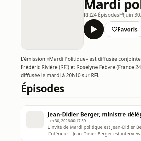
Mardi po
RFI
24 Épisodes
juin 30
Favoris
L'émission «Mardi Politique» est diffusée conjoint
Frédéric Rivière (RFI) et Roselyne Febvre (France 24
diffusée le mardi à 20h10 sur RFI.
Épisodes
Jean-Didier Berger, ministre délé
juin 30, 2026
00:17:59
L'invité de Mardi politique est Jean-Didier 
l’Intérieur. Jean-Didier Berger est interviewé
24). Diffusions : - de 18h10 à 18h30 sur France 24. - de 21h10 à 21h30 sur RFI. Live-