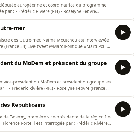
el, députée européenne et coordinatrice du programme
e par : - Frédéric Rivière (RFI) - Roselyne Febvre
France 24 Live-tweet @MardiPolitique #MardiPol
Outre-mer
nistre des Outre-mer. Naïma Moutchou est interviewée
bvre (France 24) Live-tweet @MardiPolitique #MardiPol
sident du MoDem et président du groupe
er vice-président du MoDem et président du groupe les
 : - Frédéric Rivière (RFI) - Roselyne Febvre (France
iffusions : 18h10 - 18h30 sur France 24.
e des Républicains
re de Taverny, première vice-présidente de la région Ile-
Florence Portelli est interrogée par : Frédéric Rivière
et @MardiPolitique #MardiPol Diffusions - 18h10-18h30