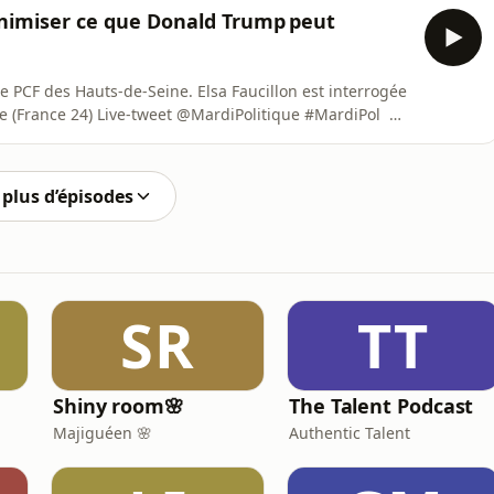
minimiser ce que Donald Trump peut
ée PCF des Hauts-de-Seine. Elsa Faucillon est interrogée
bvre (France 24) Live-tweet @MardiPolitique #MardiPol
0-21h30 sur RFI.
plus d’épisodes
SR
TT
Shiny room🌸
The Talent Podcast
Majiguéen 🌸
Authentic Talent