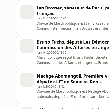
tweet @MardiPolitique #MardiPol
Ian Brossat, sénateur de Paris, 
français
juin 23, 2026
00:18:00
L'invité de Mardi politique est Ian Brossat, 
Communiste français. Ian Brossat est intervi
(France 24). Diffusions : - de 18h10 à 18h30 sur France 24. - de 21h10 à 21h30 sur RFI. Live-
tweet @MardiPolitique #MardiPol
Bruno Fuchs, député Les Démocra
Commission des Affaires étrangè
juin 16, 2026
00:18:32
Mardi politique reçoit Bruno Fuchs, député
Commission des Affaires étrangères. Bruno Fu
Febvre (France 24) Live-tweet @MardiPoliti
- 21h10-21h30 sur RFI.
Nadège Abomangoli, Première vic
députée LFI de Seine-st-Denis
juin 9, 2026
00:18:02
L'invitée de Mardi politique est Nadège Ab
nationale, députée LFI de Seine-saint-Denis
Febvre (France 24) - Frédéric Rivière (RFI).
18h10-18h30 sur France 24 - 21h10-21h30 su