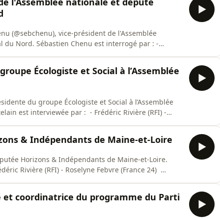
de l'Assemblée nationale et député
d
henu (@sebchenu), vice-président de l'Assemblée
 du Nord. Sébastien Chenu est interrogé par : -
ère (RFI). Live-tweet @MardiPolitique #MardiPol
21h10-21h30 sur RFI.
 groupe Écologiste et Social à l’Assemblée
résidente du groupe Écologiste et Social à l’Assemblée
elain est interviewée par : - Frédéric Rivière (RFI) -
8h10-18h30 sur France 24 21h10-21h30 sur RFI
izons & Indépendants de Maine-et-Loire
 députée Horizons & Indépendants de Maine-et-Loire.
rédéric Rivière (RFI) - Roselyne Febvre (France 24)
10-21h30 sur RFI
 et coordinatrice du programme du Parti