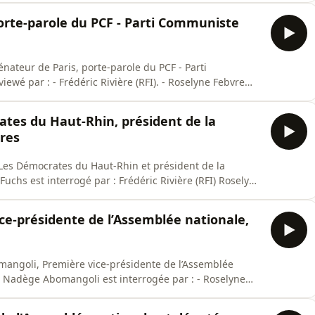
porte-parole du PCF - Parti Communiste
sénateur de Paris, porte-parole du PCF - Parti
ewé par : - Frédéric Rivière (RFI). - Roselyne Febvre
tes du Haut-Rhin, président de la
res
 Les Démocrates du Haut-Rhin et président de la
chs est interrogé par : Frédéric Rivière (RFI) Roselyne
que #MardiPol Diffusions : - 18h10-18h30 sur France 24
e-présidente de l’Assemblée nationale,
omangoli, Première vice-présidente de l’Assemblée
. Nadège Abomangoli est interrogée par : - Roselyne
 Live-tweet @MardiPolitique #MardiPol Diffusions : -
r RFI.