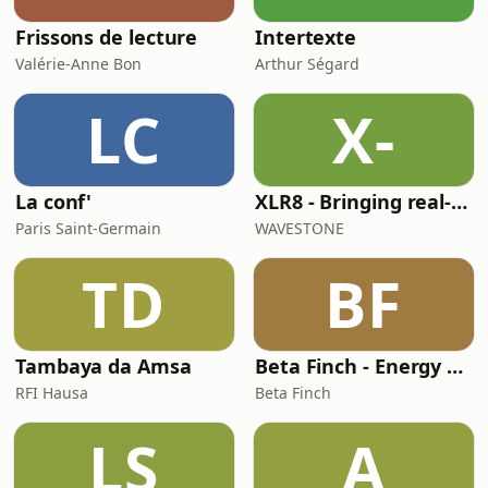
Frissons de lecture
Intertexte
Valérie-Anne Bon
Arthur Ségard
LC
X-
La conf'
XLR8 - Bringing real-w orld learnings and experiences in Life Sciences
Paris Saint-Germain
WAVESTONE
TD
BF
Tambaya da Amsa
Beta Finch - Energy & Utilities - FR
RFI Hausa
Beta Finch
LS
A