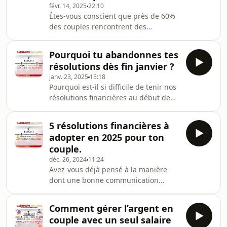
févr. 14, 2025
22:10
de ne pas se reposer uniquement sur
Êtes-vous conscient que près de 60%
la retraite comme source de revenus
des couples rencontrent des
futurs. Dans cet épisode, nous vous
difficultés à épargner, même avec un
exp
revenu confortable ? Dans cet épisode
Pourquoi tu abandonnes tes
nous plongeons dans l'univers
résolutions dès fin janvier ?
financier de Stéphanie et Romuald,
janv. 23, 2025
15:18
un couple qui, malgré un revenu
Pourquoi est-il si difficile de tenir nos
mensuel de 3 800 euros, peine à
résolutions financières au début de
mettre de côté plus de 40 euros par
chaque année ? Dans cet épisode
mois après avoir réglé leurs charges
captivant de "Cash &amp; Love", Lady
fixes. Comment est-ce possible ?
5 résolutions financières à
Grace et Pitou Valestin explorent cette
Romuald, plus économe, rê
adopter en 2025 pour ton
question cruciale qui touche tant de
couple.
couples. Nous savons tous que les
déc. 26, 2024
11:24
objectifs financiers peuvent sembler
Avez-vous déjà pensé à la manière
écrasants, mais il est temps de
dont une bonne communication
transformer cette réalité en
financière peut transformer votre
opportunité. En effet, de nombreuses
relation de couple ? Dans cet épisode
personn
Comment gérer l’argent en
du podcast "Argent en Couple", nous,
couple avec un seul salaire
partageons des résolutions