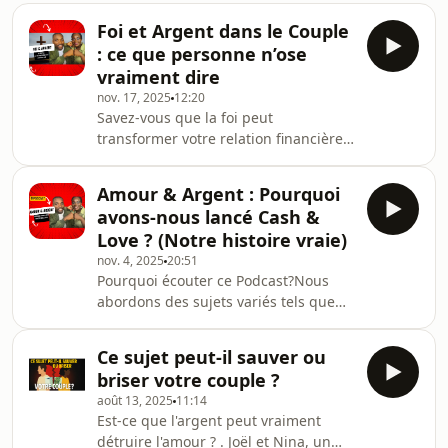
Foi et Argent dans le Couple
: ce que personne n’ose
vraiment dire
nov. 17, 2025
12:20
Savez-vous que la foi peut
transformer votre relation financière
en couple ? Dans cet épisode d'«
Argent en Couple », Lady Grâce et
Amour & Argent : Pourquoi
Pitou Valestin explorent comment leur
avons-nous lancé Cash &
croyance chrétienne façonne leur
Love ? (Notre histoire vraie)
gestion des finances. Ils dévoilent des
nov. 4, 2025
20:51
secrets sur l'épargne, l'investissement
Pourquoi écouter ce Podcast?Nous
et l'importance d'un budget équilibré,
abordons des sujets variés tels que
tout en soulignant que l'argent n'est
l’épargne couple, la retraite couple,
pas une fin en soi mais un outil puiss
l’investissement, le budget familial, et
Ce sujet peut-il sauver ou
bien plus encore. Chaque épisode est
briser votre couple ?
conçu pour être à la fois informatif et
août 13, 2025
11:14
pratique, vous offrant des conseils
Est-ce que l'argent peut vraiment
concrets que vous pouvez appliquer
détruire l'amour ? . Joël et Nina, un