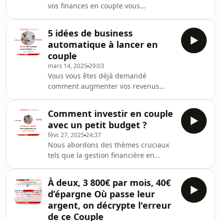
vos finances en couple vous
l'entrepreneuriat et l'immobilier. Ils
échappent ? "Sans un budget défini,
nous rappellent que "passer du
chaque euro dépensé devient une
temps de qualité en famille est
5 idées de business
source de conflit".Nous explorons les
essentiel pour notre bonhe
automatique à lancer en
enjeux de la gestion financière en
couple
couple et partageons des conseils
mars 14, 2025
29:03
pratiques pour transformer votre
Vous vous êtes déjà demandé
approche de l' argent et amour.
comment augmenter vos revenus
L'absence de budget, le manque de
sans sacrifier votre temps précieux en
planification des courses et
couple ? Avec des conseils pratiques
l'inefficacité dans l'utilisatio
Comment investir en couple
sur la gestion financière en couple,
avec un petit budget ?
nous vous présentons cinq idées de
févr. 27, 2025
24:37
business qui peuvent transformer
Nous abordons des thèmes cruciaux
votre temps libre en opportunités
tels que la gestion financière en
financières.Enfin, nous vous
couple, l'épargne pour couples et les
conseillons de louer des objets
stratégies d’épargne pour couples,
personnels, tels que des tables ou
À deux, 3 800€ par mois, 40€
tout en soulignant l'importance d'une
des équipements, pour booster
d’épargne Où passe leur
vision financière partagée. Alors que
argent, on décrypte l'erreur
l'inflation augmente et que les
de ce Couple
salaires stagnent, il devient essentiel