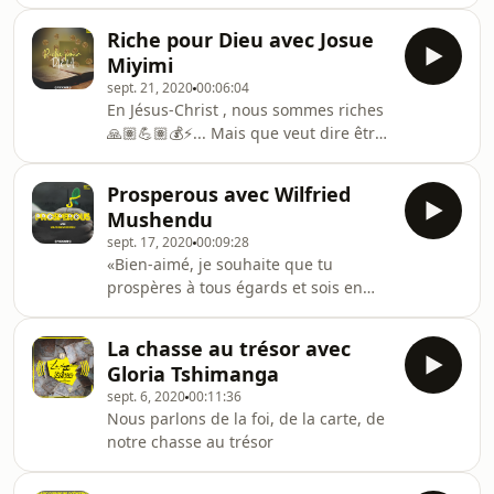
message vous bénira ⚡️
Riche pour Dieu avec Josue
Miyimi
sept. 21, 2020
00:06:04
En Jésus-Christ , nous sommes riches
🙏🏽💪🏽💰⚡️... Mais que veut dire être
riche pour Dieu ? 🤔
Prosperous avec Wilfried
Mushendu
sept. 17, 2020
00:09:28
«Bien-aimé, je souhaite que tu
prospères à tous égards et sois en
bonne santé, comme prospère l’état
La chasse au trésor avec
Gloria Tshimanga
sept. 6, 2020
00:11:36
Nous parlons de la foi, de la carte, de
notre chasse au trésor