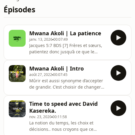
Épisodes
Mwana Akoli | La patience
janv. 13, 2026
00:07:49
Jacques 5:7 BDS [7] Frères et sœurs,
patientez donc jusqu’à ce que le
Seigneur vienne. Pensez au
cultivateur : il attend les précieuses
Mwana Akoli | Intro
récoltes de sa terre. Il prend patience
août 27, 2022
00:07:45
à leur égard, jusqu’à ce que tombent
Mûrir est aussi synonyme d’accepter
les pluies de l’automne et du
de grandir. C’est choisir de changer
printemps.
peu importe pour avoir la paix plutôt
que stagner en attendant la paix. Si
Time to speed avec David
on obtient la paix par la guerre, alors
Kasereka.
il est temps de gagner dans nos
nov. 23, 2020
00:11:58
batailles intérieures.
La notion du temps, les choix et
décisions.. nous croyons que ce