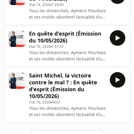
pour plus d'informations.
mai 14, 2026
1:24:00
Tous les dimanches, Aymeric Pourbaix
et ses invités abordent l’actualité d’un
point de vue spirituel et
philosophique dans #EQE Hébergé
En quête d'esprit (Émission
par Acast. Visitez acast.com/privacy
du 10/05/2026)
pour plus d'informations.
mai 10, 2026
1:37:37
Tous les dimanches, Aymeric Pourbaix
et ses invités abordent l’actualité d’un
point de vue spirituel et
philosophique dans #EQE Hébergé
Saint Michel, la victoire
par Acast. Visitez acast.com/privacy
contre le mal ? : En quête
pour plus d'informations.
d'esprit (Émission du
10/05/2026)
mai 10, 2026
48:01
Tous les dimanches, Aymeric Pourbaix
et ses invités abordent l’actualité d’un
point de vue spirituel et
philosophique dans #EQE Hébergé
par Acast. Visitez acast.com/privacy