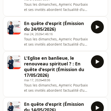
Tous les dimanches, Aymeric Pourbaix
et ses invités abordent l’actualité d’un
point de vue spirituel et
philosophique dans #EQE Hébergé
En quête d'esprit (Émission
par Acast. Visitez acast.com/privacy
du 24/05/2026)
pour plus d'informations.
mai 24, 2026
1:46:16
Tous les dimanches, Aymeric Pourbaix
et ses invités abordent l’actualité d’un
point de vue spirituel et
philosophique dans #EQE Hébergé
L'Eglise en banlieue, le
par Acast. Visitez acast.com/privacy
renouveau spirituel ? : En
pour plus d'informations.
quête d'esprit (Émission du
17/05/2026)
mai 17, 2026
48:06
Tous les dimanches, Aymeric Pourbaix
et ses invités abordent l’actualité d’un
point de vue spirituel et
philosophique dans #EQE Hébergé
En quête d'esprit (Émission
par Acast. Visitez acast.com/privacy
du 14/05/2026)