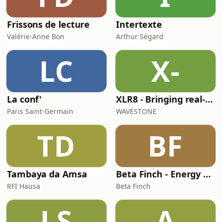
Frissons de lecture
Intertexte
Valérie-Anne Bon
Arthur Ségard
LC
X-
La conf'
XLR8 - Bringing real-w orld learnings and experiences in Life Sciences
Paris Saint-Germain
WAVESTONE
TD
BF
Tambaya da Amsa
Beta Finch - Energy & Utilities - FR
RFI Hausa
Beta Finch
LS
A