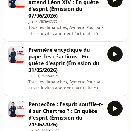
attend Léon XIV : En quête
pour plus d'informations.
d'esprit (Émission du
07/06/2026)
juin 7, 2026
42:33
Tous les dimanches, Aymeric Pourbaix
et ses invités abordent l’actualité d’un
point de vue spirituel et
philosophique dans #EQE Hébergé
Première encyclique du
par Acast. Visitez acast.com/privacy
pape, les réactions : En
pour plus d'informations.
quête d'esprit (Émission du
31/05/2026)
mai 31, 2026
46:39
Tous les dimanches, Aymeric Pourbaix
et ses invités abordent l’actualité d’un
point de vue spirituel et
philosophique dans #EQE Hébergé
Pentecôte : l'esprit souffle-t-
par Acast. Visitez acast.com/privacy
il sur Chartres ? : En quête
pour plus d'informations.
d'esprit (Émission du
24/05/2026)
mai 24, 2026
53:01