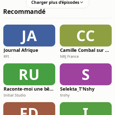
Charger plus d’épisodes
pour plus d'informations.
Recommandé
JA
CC
Journal Afrique
Camille Combal sur NRJ
RFI
NRJ France
RU
S
Raconte-moi une bêtise
Selekta_T'Nshy
Initial Studio
tnshy
FD
I