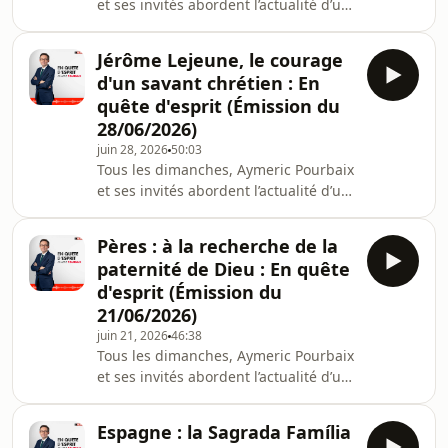
et ses invités abordent l’actualité d’un
point de vue spirituel et
philosophique dans #EQE Hébergé
Jérôme Lejeune, le courage
par Acast. Visitez acast.com/privacy
d'un savant chrétien : En
pour plus d'informations.
quête d'esprit (Émission du
28/06/2026)
juin 28, 2026
50:03
Tous les dimanches, Aymeric Pourbaix
et ses invités abordent l’actualité d’un
point de vue spirituel et
philosophique dans #EQE Hébergé
Pères : à la recherche de la
par Acast. Visitez acast.com/privacy
paternité de Dieu : En quête
pour plus d'informations.
d'esprit (Émission du
21/06/2026)
juin 21, 2026
46:38
Tous les dimanches, Aymeric Pourbaix
et ses invités abordent l’actualité d’un
point de vue spirituel et
philosophique dans #EQE Hébergé
Espagne : la Sagrada Família
par Acast. Visitez acast.com/privacy