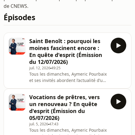
de CNEWS.
Épisodes
Saint Benoît : pourquoi les
moines fascinent encore :
En quête d'esprit (Émission
du 12/07/2026)
juil. 12, 2026
49:25
Tous les dimanches, Aymeric Pourbaix
et ses invités abordent l’actualité d’un
point de vue spirituel et
philosophique dans #EQE Hébergé
Vocations de prêtres, vers
par Acast. Visitez acast.com/privacy
un renouveau ? En quête
pour plus d'informations.
d'esprit (Émission du
05/07/2026)
juil. 5, 2026
47:43
Tous les dimanches, Aymeric Pourbaix