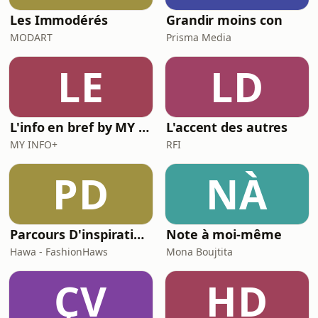
Les Immodérés
Grandir moins con
MODART
Prisma Media
LE
LD
L'info en bref by MY INFO+
L'accent des autres
MY INFO+
RFI
PD
NÀ
Parcours D'inspirations
Note à moi-même
Hawa - FashionHaws
Mona Boujtita
ÇV
HD