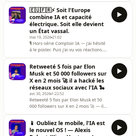
démos, de la production :→ Pierre
startup française décarbone
Fabre : commerciaux augmentés + s
🇪🇺🇫🇷⚡️ Soit l'Europe
l'industrie en agencant des atomes
combine IA et capacité
🇫🇷"Il y a 10 puissance 60 matériaux
électrique. Soit elle devient
possibles. Plus que d'étoiles dans
un État vassal.
l'univers." 🤯🤖 IA pour les matériaux
mai 19, 2026
21:02
— nouvel épisode de Comptoir IA
🎙️ Hors-série Comptoir IA — j'ai hésité
avec Alexandre Duval, Chief Scientist
à le poster. Puis j'ai vu vos réactions.🚨
Officer et cofondateur
J'ai hésité à partager cette audition
d'Entalpic.Alexandre a fait son doctor
d'Arthur Mensch parce que je n'en
Retweeté 5 fois par Elon
suis pas l'auteur — c'est l'Assemblée
Musk et 50 000 followers sur
nationale.Mais devant le succès de
X en 2 mois 🚀 il a hacké les
mon post LinkedIn qui la relayait, et
réseaux sociaux avec l'IA 🐍
surtout devant tout ce que j'y ai
avr. 30, 2026
1:22:52
appris, devant la clarté frontale du DG
Retweeté 5 fois par Elon Musk et 50
de Mistral AI, et devant l'urgence du
000 followers sur X en 2 mois 🚀 — il a
sujet pour la souveraine
hacké les réseaux sociaux avec l'IA 🐍
🤩 100 followers → 50 000 en 2 mois
📱 Oubliez le mobile, l'IA est
🇫🇷"Produire en 10 minutes
le nouvel OS ! — Alexis
exactement le même contenu que tu