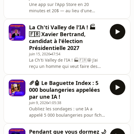
Une app sur l'App Store en 20
Nouvel épisode de Comptoir IA avec
minutes et 20$ — au lieu d'une
Rémi Cadene, fondateur et CEO de
journée et 1 million de tokens 🚀🤩 J'ai
UMA (Universal Mechanical
cru halluciner en l'écoutant 🐉"L'agent
Assistant).Rémi, c'est un parcou
La Ch'ti Valley de l'IA ! 🏭
de code, c'est un dragon super
🇫🇷 Xavier Bertrand,
puissant… mais qui crache du feu
candidat à l'élection
n'importe où. Le harnais, c'est ce
Présidentielle 2027
qu'on lui met pour organiser son flux
juin 15, 2026
47:54
d'intelligence." 🤯🤖 Goals, Loops,
La Ch'ti Valley de l'IA ! 🏭🇫🇷🤩 J'ai
Harnais : la discipline qui rend (enfin)
reçu un homme qui veut faire des
l'IA vraiment productive — nouvel
Hauts-de-France LE territoire de
épisode de Comp
l'intelligence artificielle en Europe.🤖
🥖🤖 Le Baguette Index : 5
IA, souveraineté &amp; présidentielle
000 boulangeries appelées
— Nouvel épisode de Comptoir IA
par une IA !
avec Xavier Bertrand, président de la
juin 9, 2026
1:05:38
Région Hauts-de-France, ancien
Oubliez les sondages : une IA a
ministre du Travail et candidat à la
appelé 5 000 boulangeries pour ficher
présidentielle 2027 ! 🇫🇷🇫🇷🇫🇷
le prix de la baguette 🥖🤖 !Il s'agit
Ancien ministre, chef d'entreprise
aussi d'un tuto idéal pour reproduire
pendant plus de 10
Pendant que vous dormez 🌙
cette expérience vous-même !🤩 Le