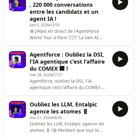
, 220 000 conversations
truc le plus français que l'IA ait
entre les candidats et un
produit cette année 🇫🇷"On a appelé
agent IA !
des milliers de boulangeries pour
juin 5, 2026
15:53
cartographier le prix de la baguette
🤩 J'étais en direct de l'AgentForce
tradition… avec un agent vocal qui
World Tour à Paris 🇫🇷"La Gen AI
s'appelle Brigitte." 🤯🤖 Le Baguette
nous a donné la vitesse. L'IA
Index — No
agentique nous donne la
Agentforce : Oubliez la DSI,
transformation." 🤯🤖 IA agentique à
l'IA agentique c'est l'affaire
l'échelle — Nouvel épisode de
du COMEX 🏢 !
Comptoir IA avec Pierre Matuchet, SVP
mai 28, 2026
27:27
IT Digital Transformation chez Adecco
Agentforce, oubliez la DSI, l'IA
et auteur de « Révolution IA ».Tout le
agentique c'est l'affaire du COMEX 🏢
monde parle d'agents IA. Très peu en
30 minutes en tête-à-tête avec Émilie
ont déployé pour de vrai. Pierre, lui,
Sidiqian, CEO de Salesforce France,
l'a fait — à l'échelle
Oubliez les LLM, Entalpic
juste après l'AgentForce World Tour (8
agence les atomes 🧬
000 personnes Porte de Versailles).Et
mai 21, 2026
58:50
pour la première fois sur ce sujet, j'ai
Oubliez les LLM, Entalpic agence les
vu des agents IA déployés à l'échelle
atomes 🧬 !🤩 Pendant que tout le
dans des grands groupes — pas des
monde joue avec ChatGPT, une