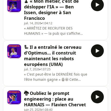
🧹 « Mon métier, c'est de
heures, plutôt en 1 000 heures. » 🤯🤖
déslopper l'IA » — Ben
Physical AI — Nouvel épisode de
Issen, designer à San
Comptoir IA avec Vincent Gonguet,
Francisco
Head of Evaluations chez Bedrock
juil. 14, 2026
1:04:12
Robotics (ex-Meta).Vincent, ingénieur
« ARRÊTEZ DE RECRUTER DES
français installé depuis 14 ans dans la
HUMAINS » — la pub qui s'affiche
Silicon Valley, a passé 3 ans au cœur
partout à San Francisco 🤖🤯 Mon
de Meta
invité vit dans ce qu'il appelle « le
🦾 Il a entraîné le cerveau
réacteur » de l'IA. Et ce qu'il raconte
d'Optimus… il construit
est fascinant.« Là-bas, toutes les
maintenant les robots
questions éthiques,
européens (UMA)
environnementales, politiques autour
juil. 7, 2026
1:07:25
de l'IA… on ne se les pose pas. Tout le
« C'est peut-être la DERNIÈRE fois que
monde bosse comme des acharnés.
l'être humain gagne » 🤖🤩 Cette
»🎨 Design &amp; IA — Nouvel
phrase de mon invité m'a donné des
épisode de Comptoir IA avec Ben
frissons 🇫🇷Le contexte : un robot de
Issen, d
🐉 Oubliez le prompt
Figure a affronté un humain pendant
engineering : place au
des heures sur du tri de colis.
HARNAIS — Flavien Chervet
L'humain a gagné… de justesse. 🤯🤖
juin 25, 2026
1:08:40
Robotique &amp; IA physique —