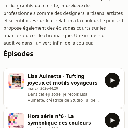
Lucie, graphiste-coloriste, interviewe des
professionnels comme des designers, artisans, artistes
et scientifiques sur leur relation à la couleur. Le podcast
propose également des épisodes courts sur les
nuances du cercle chromatique. Une immersion
auditive dans l'univers infini de la couleur.
Épisodes
Lisa Aulnette · Tufting
joyeux et motifs voyageurs
mai 27, 2026
44:20
Dans cet épisode, je reçois Lisa
Aulnette, créatrice de Studio Tulipe,
une marque d'accessoires et de
décoration textile. Après des études
Hors série n°6 · La
en stylisme, Lisa décide de
symbolique des couleurs
développer son propre univers joyeux