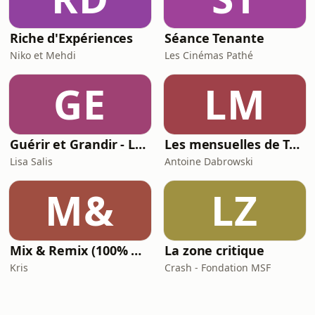
Riche d'Expériences
Séance Tenante
Niko et Mehdi
Les Cinémas Pathé
GE
LM
Guérir et Grandir - Le podcast santé et nutrition de Lisa Salis (@lisasalislife)
Les mensuelles de Tsugi Radio
Lisa Salis
Antoine Dabrowski
M&
LZ
Mix & Remix (100% Hits) - Oxygène Radio
La zone critique
Kris
Crash - Fondation MSF