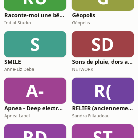
Raconte-moi une bêtise
Géopolis
Initial Studio
Géopolis
S
SD
SMILE
Sons de pluie, dors avec moi
Anne-Liz Deba
NETWORK
A-
R(
Apnea - Deep electronic music
RELIER (anciennement Les Equilibristes)
Apnea Label
Sandra Fillaudeau
RD
ST