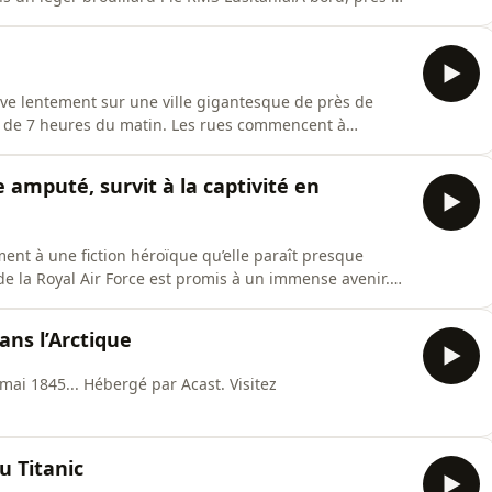
 Des familles. Des enfants. Des artistes. Certains
D’autres se promènent sur le pont, enveloppés dans
ève lentement sur une ville gigantesque de près de
lus de 7 heures du matin. Les rues commencent à
vendeurs installent leurs étals. Les autobus se
ans quelques secondes, l’une des plus grandes
 amputé, survit à la captivité en
ment à une fiction héroïque qu’elle paraît presque
 de la Royal Air Force est promis à un immense avenir.
ader adore repousser les limites de son avion. Mais un
 effectue une manœuvre interdite à très basse
ans l’Arctique
mai 1845... Hébergé par Acast. Visitez
u Titanic