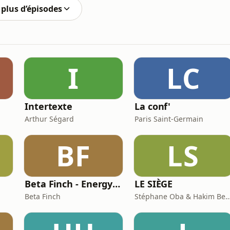
plus d’épisodes
I
LC
e
Intertexte
La conf'
Arthur Ségard
Paris Saint-Germain
BF
LS
Beta Finch - Energy & Utilities - FR
LE SIÈGE
Beta Finch
Stéphane Oba & Hakim Be