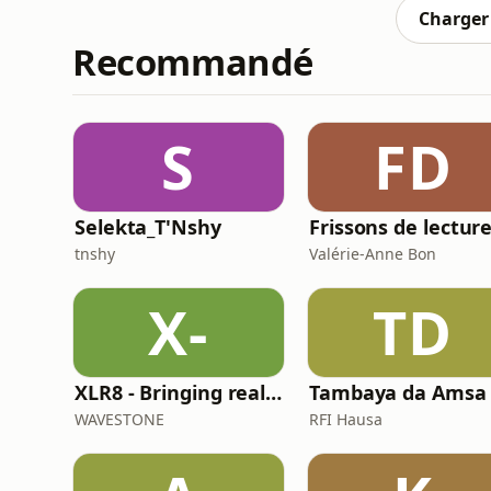
Charger 
Recommandé
S
FD
Selekta_T'Nshy
Frissons de lectur
tnshy
Valérie-Anne Bon
X-
TD
XLR8 - Bringing real-w orld learnings and experiences in Life Sciences
Tambaya da Amsa
WAVESTONE
RFI Hausa