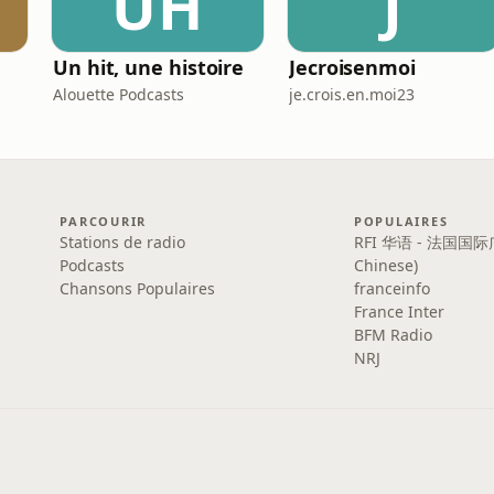
UH
J
Un hit, une histoire
Jecroisenmoi
Alouette Podcasts
je.crois.en.moi23
PARCOURIR
POPULAIRES
Stations de radio
RFI 华语 - 法国国际
Podcasts
Chinese)
Chansons Populaires
franceinfo
France Inter
BFM Radio
NRJ