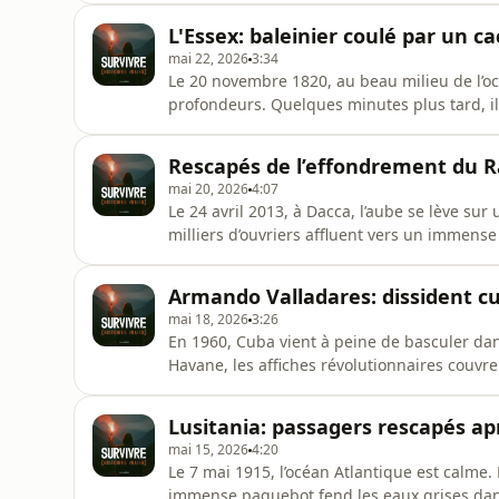
L'Essex: baleinier coulé par un c
mai 22, 2026
3:34
Le 20 novembre 1820, au beau milieu de l’oc
profondeurs. Quelques minutes plus tard, il
de l’histoire : l’Essex.Et cette histoire inc
Dick.L’Essex quitte l’île de Nantucket en 181
Rescapés de l’effondrement du R
baleine
mai 20, 2026
4:07
Le 24 avril 2013, à Dacca, l’aube se lève sur
milliers d’ouvriers affluent vers un immense 
des ateliers de confection fabriquent des 
monde.Mais quelque chose ne va pas.La veil
Armando Valladares: dissident cu
murs. Des e
mai 18, 2026
3:26
En 1960, Cuba vient à peine de basculer dans
Havane, les affiches révolutionnaires couvre
commence à s’installer chez ceux qui refus
jeune homme de 23 ans : Armando Valladares.
Lusitania: passagers rescapés apr
gouvernemental. Un jour,
mai 15, 2026
4:20
Le 7 mai 1915, l’océan Atlantique est calme.
immense paquebot fend les eaux grises dans