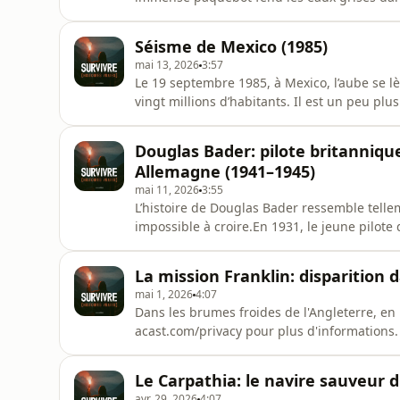
deux mille personnes. Des hommes d’affaires.
jouent aux cartes dans les salons luxueux. 
Séisme de Mexico (1985)
leurs manteaux
mai 13, 2026
3:57
Le 19 septembre 1985, à Mexico, l’aube se l
vingt millions d’habitants. Il est un peu p
s’animer. Les enfants partent à l’école. Les 
remplissent. Rien ne laisse imaginer que d
Douglas Bader: pilote britannique
catastrophes de l’histoire moderne
Allemagne (1941–1945)
mai 11, 2026
3:55
L’histoire de Douglas Bader ressemble telle
impossible à croire.En 1931, le jeune pilote
Talentueux, audacieux, parfois téméraire, B
jour, lors d’une démonstration aérienne, il
La mission Franklin: disparition d
altitude.L’appareil
mai 1, 2026
4:07
Dans les brumes froides de l'Angleterre, en 
acast.com/privacy pour plus d'informations.
Le Carpathia: le navire sauveur d
avr. 29, 2026
4:07