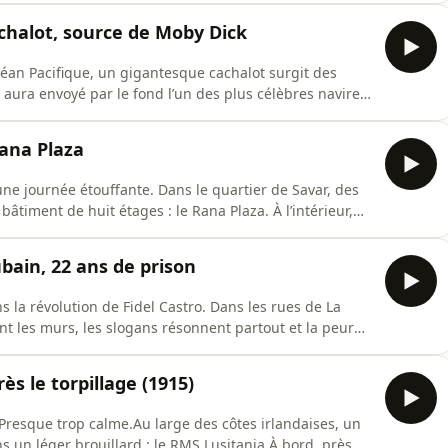
achalot, source de Moby Dick
éan Pacifique, un gigantesque cachalot surgit des
 aura envoyé par le fond l’un des plus célèbres navires
royable inspirera des décennies plus tard le roman Moby-
9. À bord : une vingtaine de marins partis chasser les
ana Plaza
 une journée étouffante. Dans le quartier de Savar, des
bâtiment de huit étages : le Rana Plaza. À l’intérieur,
vêtements pour des marques vendues partout dans le
le, de gigantesques fissures sont apparues dans les
bain, 22 ans de prison
 la révolution de Fidel Castro. Dans les rues de La
nt les murs, les slogans résonnent partout et la peur
ent de suivre le nouveau régime.Parmi eux se trouve un
Il travaille alors dans un service postal
ès le torpillage (1915)
 Presque trop calme.Au large des côtes irlandaises, un
 un léger brouillard : le RMS Lusitania.À bord, près de