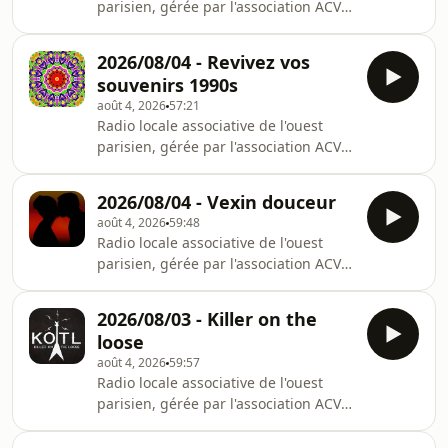
parisien, gérée par l'association ACVS.
Présente sur la bande FM depuis
1979, elle émet sur le 96.2FM ou sur
2026/08/04 - Revivez vos
rvvs.fr.
souvenirs 1990s
août 4, 2026
57:21
Radio locale associative de l'ouest
parisien, gérée par l'association ACVS.
Présente sur la bande FM depuis
1979, elle émet sur le 96.2FM ou sur
2026/08/04 - Vexin douceur
rvvs.fr.
août 4, 2026
59:48
Radio locale associative de l'ouest
parisien, gérée par l'association ACVS.
Présente sur la bande FM depuis
1979, elle émet sur le 96.2FM ou sur
2026/08/03 - Killer on the
rvvs.fr.
loose
août 4, 2026
59:57
Radio locale associative de l'ouest
parisien, gérée par l'association ACVS.
Présente sur la bande FM depuis
1979, elle émet sur le 96.2FM ou sur