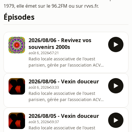
1979, elle émet sur le 96.2FM ou sur rvvs.fr.
Épisodes
2026/08/06 - Revivez vos
souvenirs 2000s
août 6, 2026
57:21
Radio locale associative de l'ouest
parisien, gérée par l'association ACVS.
Présente sur la bande FM depuis
1979, elle émet sur le 96.2FM ou sur
2026/08/06 - Vexin douceur
rvvs.fr.
août 6, 2026
53:33
Radio locale associative de l'ouest
parisien, gérée par l'association ACVS.
Présente sur la bande FM depuis
1979, elle émet sur le 96.2FM ou sur
2026/08/05 - Vexin douceur
rvvs.fr.
août 5, 2026
59:37
Radio locale associative de l'ouest