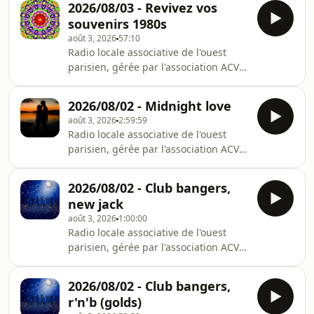
2026/08/03 - Revivez vos
rvvs.fr.
souvenirs 1980s
août 3, 2026
57:10
Radio locale associative de l'ouest
parisien, gérée par l'association ACVS.
Présente sur la bande FM depuis
1979, elle émet sur le 96.2FM ou sur
2026/08/02 - Midnight love
rvvs.fr.
août 3, 2026
2:59:59
Radio locale associative de l'ouest
parisien, gérée par l'association ACVS.
Présente sur la bande FM depuis
1979, elle émet sur le 96.2FM ou sur
2026/08/02 - Club bangers,
rvvs.fr.
new jack
août 3, 2026
1:00:00
Radio locale associative de l'ouest
parisien, gérée par l'association ACVS.
Présente sur la bande FM depuis
1979, elle émet sur le 96.2FM ou sur
2026/08/02 - Club bangers,
rvvs.fr.
r'n'b (golds)