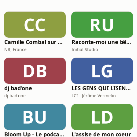
CC
RU
Camille Combal sur NRJ
Raconte-moi une bêtise
NRJ France
Initial Studio
DB
LG
dj bad'one
LES GENS QUI LISENT SONT PLUS HEUREUX
dj bad'one
LCI - Jérôme Vermelin
BU
LD
Bloom Up - Le podcast des parents d'aujourd'hui
L'assise de mon coeur