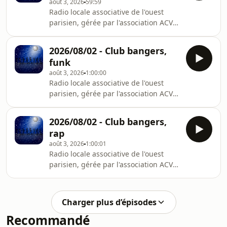
août 3, 2026
59:59
Radio locale associative de l'ouest
parisien, gérée par l'association ACVS.
Présente sur la bande FM depuis
1979, elle émet sur le 96.2FM ou sur
2026/08/02 - Club bangers,
rvvs.fr.
funk
août 3, 2026
1:00:00
Radio locale associative de l'ouest
parisien, gérée par l'association ACVS.
Présente sur la bande FM depuis
1979, elle émet sur le 96.2FM ou sur
2026/08/02 - Club bangers,
rvvs.fr.
rap
août 3, 2026
1:00:01
Radio locale associative de l'ouest
parisien, gérée par l'association ACVS.
Présente sur la bande FM depuis
1979, elle émet sur le 96.2FM ou sur
rvvs.fr.
Charger plus d’épisodes
Recommandé