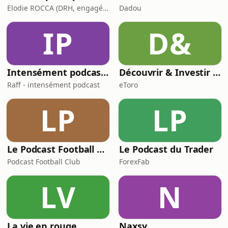
Elodie ROCCA (DRH, engagée pour une parentalité épanouie)
Dadou
IP
D&
Intensément podcast - L'univers des HPI, Neuroatypiques & Co
Découvrir & Investir par etoro
Raff - intensément podcast
eToro
LP
LP
Le Podcast Football Club – le Foot, raconté par ceux qui le vivent !
Le Podcast du Trader
Podcast Football Club
ForexFab
LV
N
La vie en rouge
Naxsy