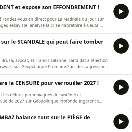
ce (CRIF) a récemment saisi les ministères de l’Intérieur
IDENT et expose son EFFONDREMENT !
é rendez-vous en direct pour La Matinale du jour sur
er, essayiste, analyse la crise migratoire à Ceuta,
ien et les dilemmes stratégiques de Donald Trump.À
erté, décrypte les auditions d’Anthony Fauci devant le
sur le SCANDALE qui peut faire tomber
o Brusa, avocat, et Francis Lalanne, candidat à l’élection
Borowski sur Géopolitique Profonde.Suicides, agressions
s d’une extrême gravité secouent aujourd’hui le
nts disponibles, deux suicides et deux tentatives de
e la CENSURE pour verrouiller 2027 !
it les délires paranoïaques du système et
n vue de 2027 sur Géopolitique Profonde.Ingérence
e du système pour 2027D’après des informations
inum aurait mis en garde plusieurs figures politiques
BAZ balance tout sur le PIÈGE de