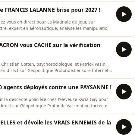
n d'un prêtre vient remettre en cause cette version.
ue FRANCIS LALANNE brise pour 2027 !
ez-vous en direct pour La Matinale du jour, sur
attre, expert en aéronautique, analyse les manipulations
merang des sanctions sur l'aviation et l'effondrement
 À 8h15, Marc Fromager, responsable de la Mission
CRON vous CACHE sur la vérification
, Christian Cotten, psychosociologue, et Patrick Pasin,
i en direct sur Géopolitique Profonde.Censure Internet :
n flicage généraliséLe gouvernement d’Emmanuel
 cadre réglementaire pour le numérique. L’exécutif
30 agents déployés contre une PAYSANNE !
r la descente policière chez l’éleveuse Kyria Gay pour
 direct sur Géopolitique Profonde.Vaccination forcée en
de paysanÀ 6 heures du matin, une trentaine de
 investi la ferme de Kyria Gay en Ariège. L’objectif de
LES et dévoile les VRAIS ENNEMIS de la