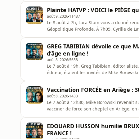
en 1717 à Londres. Néanmoins, la déclaratio
Plainte HATVP : VOICI le PIÈGE q
Selon ce
août 9, 2026
11437
Le 8 août à 7h, Lara Stam vous a donné rend
Géopolitique Profonde. À 7h05, Cyrille de L
médiatiques autour de la Russie, l'effet boo
du complexe militaro-industriel américain.
GREG TABIBIAN dévoile ce que MA
Ismérie, revient su
d’âge en ligne !
août 8, 2026
5658
Le 7 août à 19h, Greg Tabibian, éditorialiste
éditeur, étaient les invités de Mike Borowsk
la fausse protection des mineurs masque u
Macron accélère l’organisation d’un nouveau
Vaccination FORCÉE en Ariège : 
met en avant la
août 8, 2026
1433
Le 7 août à 12h30, Mike Borowski revenait su
vacciner de force son cheptel en Ariège, en
Ariège quand la technocratie écrase le mon
gendarmes et des représentants de l’État ont
EDOUARD HUSSON humilie BRUXEL
cette opérati
FRANCE !