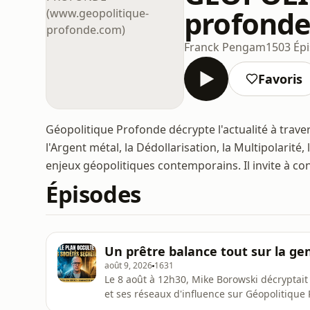
profonde
Franck Pengam
1503 Ép
Favoris
Géopolitique Profonde décrypte l'actualité à traver
l'Argent métal, la Dédollarisation, la Multipolarit
enjeux géopolitiques contemporains. Il invite à cons
Épisodes
Un prêtre balance tout sur la g
août 9, 2026
1631
Le 8 août à 12h30, Mike Borowski décryptait 
et ses réseaux d'influence sur Géopolitique
d'Éden aux arcanes du pouvoirL'histoire offi