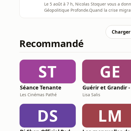
Le 5 août à 7 h, Nicolas Stoquer vous a don
Géopolitique Profonde.Quand la crise migrato
Stoquer lance cette matinale avec une revu
l’actualité brûlante.À 7 h 30, Stéphane Bon
Donald Trump s
Charger 
Recommandé
ST
GE
Séance Tenante
Les Cinémas Pathé
Lisa Salis
DS
LM