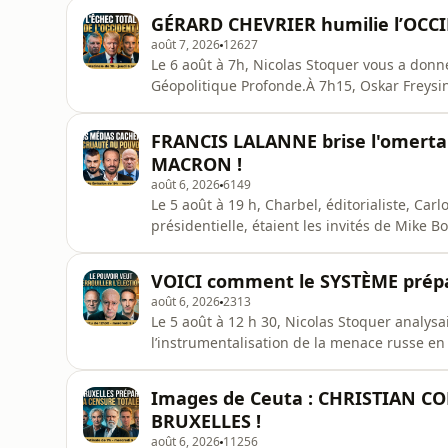
représentatif des institutions juives de Fran
GÉRARD CHEVRIER humilie l’OCC
et de la Justice.
août 7, 2026
12627
Le 6 août à 7h, Nicolas Stoquer vous a donn
Géopolitique Profonde.À 7h15, Oskar Freysing
l’effondrement financier du dossier ukrain
7h50, Vincent Pavan, président de RéinfoLib
FRANCIS LALANNE brise l'omerta 
Sénat américain e
MACRON !
août 6, 2026
6149
Le 5 août à 19 h, Charbel, éditorialiste, Carl
présidentielle, étaient les invités de Mike 
et omerta au sommet de la MacronieDes fait
sommet de l’État français. D’après les éléme
VOICI comment le SYSTÈME prépar
suicide
août 6, 2026
2313
Le 5 août à 12 h 30, Nicolas Stoquer analysa
l’instrumentalisation de la menace russe e
russe et paranoïa médiatique : la manœuvr
récemment publiées, le service de l’État Vig
Images de Ceuta : CHRISTIAN COM
françaises. Raphaël Glucksmann et Éd
BRUXELLES !
août 6, 2026
11256