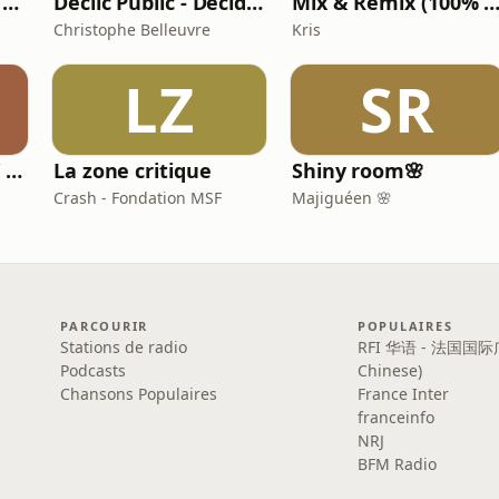
Les mensuelles de Tsugi Radio
Déclic Public - Décider en commande publique sans se mettre en faute
Mix & Remix (100% Hits) - Oxygène R
Christophe Belleuvre
Kris
LZ
SR
Music in My Mind / On Air
La zone critique
Shiny room🌸
Crash - Fondation MSF
Majiguéen 🌸
PARCOURIR
POPULAIRES
Stations de radio
RFI 华语 - 法国国际
Podcasts
Chinese)
Chansons Populaires
France Inter
franceinfo
NRJ
BFM Radio