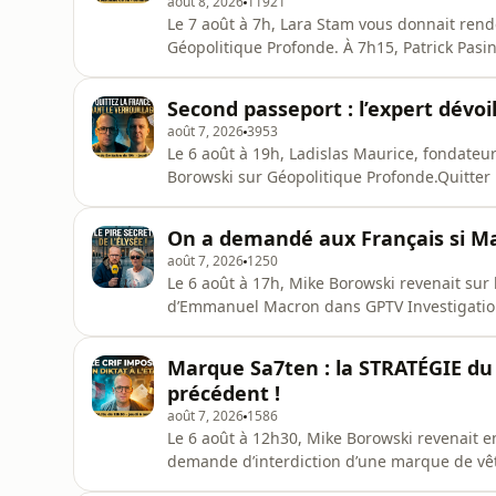
août 8, 2026
11921
Le 7 août à 7h, Lara Stam vous donnait rend
Géopolitique Profonde. À 7h15, Patrick Pasin,
presse et décrypte la situation militaire sur 
les États-Unis autour des détroits stratégiq
Second passeport : l’expert dévoil
d’investigation
août 7, 2026
3953
Le 6 août à 19h, Ladislas Maurice, fondateur 
Borowski sur Géopolitique Profonde.Quitter 
France, la pression fiscale s’accroît chaque 
Les récents arbitrages budgétaires et l’ac
On a demandé aux Français si Mac
encadrement toujo
août 7, 2026
1250
Le 6 août à 17h, Mike Borowski revenait sur
d’Emmanuel Macron dans GPTV Investigation.
l’Élysée ?Le sommet de l’État semble de plu
apparu à deux reprises avec des lunettes de 
Marque Sa7ten : la STRATÉGIE d
version officielle é
précédent !
août 7, 2026
1586
Le 6 août à 12h30, Mike Borowski revenait e
demande d’interdiction d’une marque de vêt
françaises.CRIF et censure d’État : la guer