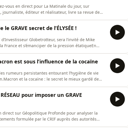
ez-vous en direct pour La Matinale du jour, sur
 journaliste, éditeur et réalisateur, livre sa revue de
le front ukrainien ainsi que les tensions entre l’Iran et
ues. À 8h10, Jean-Loup Izambert, journaliste
e le GRAVE secret de l’ÉLYSÉE !
d’Investisseur Globetrotteur, sera l’invité de Mike
la France et s’émanciper de la pression étatiqueEn
année tandis que les libertés individuelles se réduisent.
cumulation des réglementations témoignent d’un
ron est sous l’influence de la cocaïne
 les rumeurs persistantes entourant l’hygiène de vie
Macron et la cocaïne : le secret le mieux gardé de
s en plus fébrile. Cette année, Emmanuel Macron est
soleil opaques lors de rendez-vous officiels. Si la
u RÉSEAU pour imposer un GRAVE
n direct sur Géopolitique Profonde pour analyser la
ements formulée par le CRIF auprès des autorités
re des symboles franchit un nouveau capLe Conseil