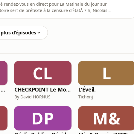
né rendez-vous en direct pour La Matinale du jour sur
ire sert de prétexte à la censure d’ÉtatÀ 7 h, Nicolas
e de presse sans concession pour passer au crible
ard, géostratège, analyse le changement de position de
plus d’épisodes
CL
L
Guérir et Grandir - Le podcast santé et nutrition de Lisa Salis (@lisasalislife)
CHECKPOINT Le Monde de la Sécurité Privée (Intelligence économique, Défense et sécurité)
L’Éveil.
By David HORNUS
Tichonj_
DP
M&