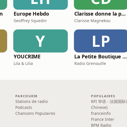
in
Europe Hebdo
Clarisse donne la parole aux papas. Comment concilier la vie pro et la vie privée?
Geoffrey Squedin
Clarisse Magnekou
Y
LP
YOUCRIME
La Petite Boutique De Curiosités - Dr Zoom
Lila & Lilia
Radio Grenouille
PARCOURIR
POPULAIRES
Stations de radio
RFI 华语 - 法国国际
Podcasts
Chinese)
Chansons Populaires
franceinfo
France Inter
BFM Radio