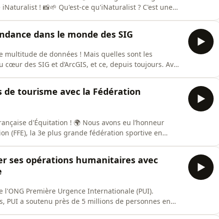
ce qu'iNaturalist ? C'est une
amateurs partagent leurs observations de la nature.
lus de 4 millions d'observations en France, faites par
endance dans le monde des SIG
ne multitude de données ! Mais quelles sont les
oyable collection de données de référence et
applications. 📈 Ce qui est fascinant, c'est que cet
s de tourisme avec la Fédération
tation ! 🌍 Nous avons eu l’honneur
tion (FFE), la 3e plus grande fédération sportive en
 vaste réseau de 6 000 poney-clubs et centres équestres
questre responsable, alliant respect des territoires et
er ses opérations humanitaires avec
e
e l'ONG Première Urgence Internationale (PUI).
s, PUI a soutenu près de 5 millions de personnes en
remière Urgence Internationale utilise SIG pour