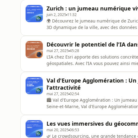
portail ArcGIS, Capgéo, fête ses 10 ans cet
Zurich : un jumeau numérique vi
qualité dans u
juin 2, 2025
11:32
🌍 Découvrez le jumeau numérique de Zurich ! ✨ Grâce à ArcGIS, plongez dans une rep
3D dynamique de la ville, avec des données 
les incidents ! Imaginez naviguer à travers le temps et l'espace, tout en optimisant vos parcours et
planifications urbaines. 🚀📊- Modélisation
Découvrir le potentiel de l'IA da
Exploration tempore
mai 27, 2025
45:28
L’IA chez Esri apporte des solutions concrèt
géospatiales. Avec l’IA vous pouvez ainsi mi
aux enjeux terrain. Elle simplifie l’analys
efficacité au quotidien. Vous prenez des déc
Val d'Europe Agglomération : Un
précises et de
l'attractivité
mai 27, 2025
02:54
🏙️ Val d'Europe Agglomération : Un jumeau numéri
Seine-et-Marne, Val d'Europe Agglomératio
le célèbre Disneyland Paris. En 2023, cette 
modélisation 3D complète de son territoire,
Les vues immersives du géocom
pour ArcGIS d'
mai 20, 2025
06:53
🌿 Le crowdsourcing, une grande tendance dans le monde d