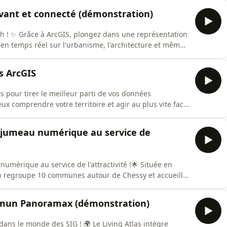
te année, offrant des services géomatiques de haute
vant et connecté (démonstration)
résentation
en temps réel sur l'urbanisme, l'architecture et même
 3D avancée (photomaillage, BIM, Open Data) -
ns ArcGIS
es pour tirer le meilleur parti de vos données
eux comprendre votre territoire et agir au plus vite face
e des données spatiales pour que vos équipes gagnent en
isions plus fiables, appuyées par des prédictions
 jumeau numérique au service de
que au service de l'attractivité !🌟 Située en
n regroupe 10 communes autour de Chessy et accueille
collectivité a franchi un nouveau cap en acquérant une
 un véritable jumeau numérique, grâce à l'offre 3Dtwin
mun Panoramax (démonstration)
es SIG ! 🌍 Le Living Atlas intègre