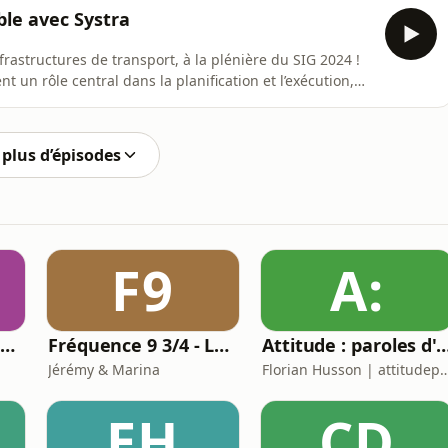
ocaux et optimiser ses opérations humanitaires. À
le avec Systra
frastructures de transport, à la plénière du SIG 2024 !
suivi des objets connectés, tableaux de bord Power BI,
ation BIM, et bien plus encore. 🚀 Un exemple phare est la création de scènes web 3D qui int
plus d’épisodes
F9
A:
Les conseils pas chers
Fréquence 9 3/4 - Le podcast Harry Potter chapitre par chapitre
Attitude : paroles d'un hypers
Jérémy & Marina
Florian Husson | attitud
EH
CD