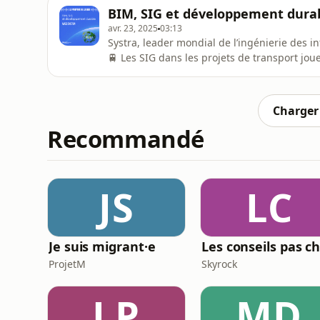
améliorer la compréhension des contextes l
BIM, SIG et développement durab
l'origine, le SIG a été introduit
avr. 23, 2025
03:13
Systra, leader mondial de l’ingénierie des in
🚆 Les SIG dans les projets de transport jouent un rôle central dans la planification et l’exécution,
avec des cas d’usage variés : cartographie, 
intégr
Charger 
Recommandé
JS
LC
Je suis migrant·e
ProjetM
Skyrock
LP
MD