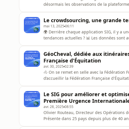
désormais les observations de la plateforme iNaturalist ! 📸🌱 Qu'est-
plateforme où des millions de naturalistes 
Avec cette intégration, nous avons accès à p
Le crowdsourcing, une grande t
120 000 naturali
mai 13, 2025
06:11
🌍 Derrière chaque application SIG, il y a u
tendances actuelles ? 📊 Les données sont au cœur des SIG et d’ArcGIS, et ce, depuis toujours. Avec
le Living Atlas, nous avons accès à une incr
thématiques prêtes à être utilisées dans nos 
GéoCheval, dédiée aux itinéraire
Atlas est "vivant", s'e
Française d'Équitation
avr. 30, 2025
02:39
🐴 On se remet en selle avec la Fédération Française d'Équi
d’accueillir la Fédération Française d'Équita
France avec plus de 700 000 licenciés et un
! La FFE fait la promotion d'une itinérance é
Le SIG pour améliorer et optimis
bien-êtr
Première Urgence International
avr. 28, 2025
08:55
Olivier Routeau, Directeur des Opérations d
Présente dans 25 pays depuis plus de 40 an
2023, victimes de crises humanitaires. 🙌 P