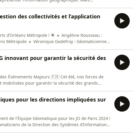
nts IA intégrés pour simplifier l’usage d’ArcGIS :
iques, aide à l’interprétation des données et bien plus
stion des collectivités et l’application
 Métropole ! 🌟 🔹 Angéline Rousseau :
ns Métropole 🔹 Véronique Godefroy : Géomaticienne à
ue et des grands projets économiques. Au-delà de
G innovant pour garantir la sécurité des
nts Majeurs 🇫🇷 Cet été, nos forces de
 mobilisées pour garantir la sécurité des grands
ur de France, les 80 ans du débarquement en
hiques pour les directions impliquées sur
ent de l'Équipe Géomatique pour les JO de Paris 2024 !
Avec un impressionnant public de 6500 utilisateurs, le