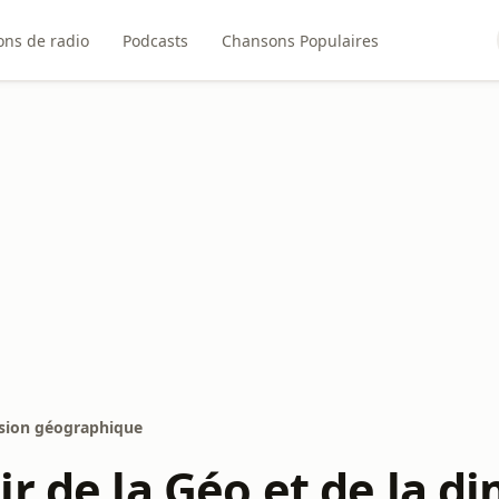
ons de radio
Podcasts
Chansons Populaires
nsion géographique
r de la Géo et de la d