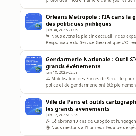
concrètement, ça donne quoi ? 🔹 Des assista
génération automatique de styles cartograph
Orléans Métropole : l’IA dans la ge
encore. 🔹 L’I
des politiques publiques
juin 30, 2025
21:06
🌟 Nous avons le plaisir d’accueillir des experts d’Orléans
Responsable du Service Géomatique d’Orléa
Orléans Métropole 🔹 Pascal Tébibel : Vice-président d’Orléans Métropole, en charge de
l’attractivité économique, de l’économie numériq
Gendarmerie Nationale : Outil SI
l'importance de la donnée
grands événements
juin 18, 2025
02:58
🚓 Mobilisation des Forces de Sécurité pour des Événeme
police et de gendarmerie ont été pleinement
événements qui ont marqué notre pays. La Gendarmerie Nationale a assuré une planification
optimale de ces événements, tels que le To
Ville de Paris et outils cartograp
Normandie et les épreuves des Jeux Oly
les grands évènements
juin 12, 2025
03:35
🎉 Célébrons 10 ans de Capgéo et l'Engagem
🌍 Nous mettons à l'honneur l'équipe de géomaticiens de la Direction des Systèmes d’Information
et du Numérique de la Ville de Paris (VdP). 