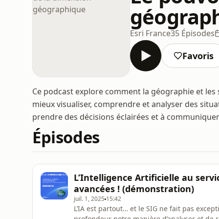
géograp
Esri France
35 Épisodes
Favoris
Ce podcast explore comment la géographie et les
mieux visualiser, comprendre et analyser des situ
prendre des décisions éclairées et à communiquer
Épisodes
L’Intelligence Artificielle au ser
avancées ! (démonstration)
juil. 1, 2025
15:42
L’IA est partout… et le SIG ne fait pas excepti
profondeur notre manière d’analyser et de 