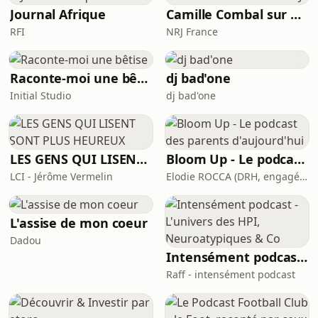
périnatal —, de santé mentale, de
Journal Afrique
Camille Combal sur NRJ
reconstruction, de foi et de
RFI
NRJ France
tawakkul.Un podcast thérapeutique,
ancré dans une foi vivante, qui ne
romantise pas l’épreuve mais
Raconte-moi une bêtise
dj bad'one
Initial Studio
dj bad'one
LES GENS QUI LISENT SONT PLUS HEUREUX
Bloom Up - Le podcast des parents d'aujourd'hui
LCI - Jérôme Vermelin
Elodie ROCCA (DRH, engagée pour une parentalité épanouie)
L'assise de mon coeur
Dadou
Intensément podcast - L'univers des HPI, Neuroatypiques & Co
Raff - intensément podcast