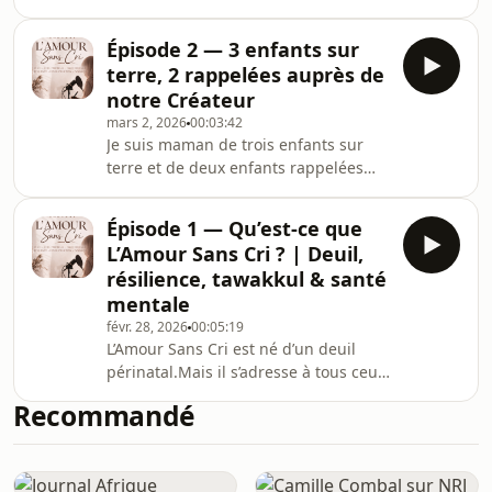
réactions émotionnelles qui
apparaissent ne sont pas toujours un
Épisode 2 — 3 enfants sur
manque de foi ou de force. Bien
terre, 2 rappelées auprès de
souvent, elles sont des mécanismes
notre Créateur
que notre cerveau met en place pour
mars 2, 2026
00:03:42
nous protéger.Dans cet épisode, je
Je suis maman de trois enfants sur
parle du choc émotionnel, du
terre et de deux enfants rappelées
traumatisme et de ce qui se passe
auprès de notre Créateur.Dans cet
réellement en nous lorsqu’une
épisode, je partage une traversée
épreuve frappe.Comprendre ces réac
Épisode 1 — Qu’est-ce que
vécue dans la chair, dans le cœur et
L’Amour Sans Cri ? | Deuil,
dans la foi. Un récit autour du deuil
résilience, tawakkul & santé
périnatal, du silence, de la
mentale
reconstruction et du tawakkul.Ce
févr. 28, 2026
00:05:19
podcast est un espace pour celles et
L’Amour Sans Cri est né d’un deuil
ceux qui portent un amour silencieux.
périnatal.Mais il s’adresse à tous ceux
qui portent une perte que le monde
Recommandé
ne sait pas accompagner.Dans ce
premier épisode, je pose les
fondations de cet espace :un lieu
pour parler du deuil — notamment