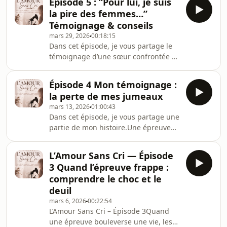
Épisode 5 : “Pour lui, je suis
père…ce n’est pas seulement perdre
la pire des femmes…”
une personne.👉🏾 C’est perdre un
Témoignage & conseils
pilier.Un repère.Une présence qui
mars 29, 2026
00:18:15
structurait notre cœur, notre sécurité
Dans cet épisode, je vous partage le
et notre identité.À travers cet épisode,
témoignage d’une sœur confrontée à
nous allons comprendre :– pourquoi
un déséquilibre profond dans son
cette douleur est si intense– ce que le
couple, aggravé après une épreuve et
deuil d’un paren
Épisode 4 Mon témoignage :
un deuil périnatal.À travers ses mots,
la perte de mes jumeaux
on comprend une réalité que
mars 13, 2026
01:00:43
beaucoup de femmes vivent en
Dans cet épisode, je vous partage une
silence : porter seule, s’épuiser, et finir
partie de mon histoire.Une épreuve
par se perdre.Dans cet épisode, nous
qui a profondément bouleversé ma
allons mettre des mots sur ces
vie : la perte de mes jumeaux.À
dynamiques, comprendre ce qui se
L’Amour Sans Cri — Épisode
travers ce témoignage, je parle du
joue réellement d
3 Quand l’épreuve frappe :
choc, du deuil et du chemin intérieur
comprendre le choc et le
que l’on traverse lorsque la vie
deuil
bascule en quelques secondes.Parce
mars 6, 2026
00:22:54
que parfois, entendre quelqu’un
L’Amour Sans Cri – Épisode 3Quand
mettre des mots sur ce que l’on vit
une épreuve bouleverse une vie, les
peut déjà alléger un peu le cœur.