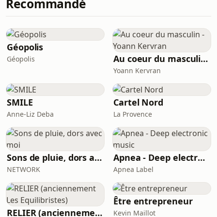
Recommandé
s’initier au français dans des
situations de communication de la vie
quotidienne. 🎧 Pour une écoute
optimale, utilisez un casque !
Géopolis
Au coeur du masculin - Yoann Kervran
Géopolis
Yoann Kervran
SMILE
Cartel Nord
Anne-Liz Deba
La Provence
Sons de pluie, dors avec moi
Apnea - Deep electronic music
NETWORK
Apnea Label
Être entrepreneur
RELIER (anciennement Les Equilibristes)
Kevin Maillot