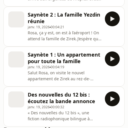
A1 (exercice + PDF)
Zerya ! Zirek a eu un accident ce
matin, avec son taxi ! Il a mal au dos
Saynète 2 : La famille Yezdin
et à la poitrine. Heureusement, il est
réunie
déjà pris en charge ! EXERCICE
janv. 19, 2026
00:04:21
Compréhension orale à partir du
Rosa, ça y est, on est à l’aéroport ! On
podcast Des nouvelles du 12 bis |
attend la famille de Zirek. J’espère que
Vocabulaire : les parties du corps |
le douanier est gentil ! Pour les
niveau A1 (exercice + PDF)
papiers, Zerya peut valider son visa
Saynète 1 : Un appartement
long séjour avec le regroupement
pour toute la famille
familial. EXERCICE Compréhension
janv. 19, 2026
00:04:19
orale à partir du podcast Des
Salut Rosa, on visite le nouvel
nouvelles du 12 bis | Vocabulaire :
appartement de Zirek au rez-de-
l'identité | niveau A1 (exercice + PDF)
chaussée ! Tu vois, c’est bien : 3 pièces
pour toute la famille ! Tout est prêt ! Il
Des nouvelles du 12 bis :
reste juste un robinet à réparer.
écoutez la bande annonce
EXERCICE Compréhension orale à
janv. 19, 2026
00:00:32
partir du podcast Des nouvelles du 12
« Des nouvelles du 12 bis », une
bis | Vocabulaire : le logement |
fiction radiophonique bilingue à
niveau A1 (exercice + PDF)
écouter en immersion sonore pour