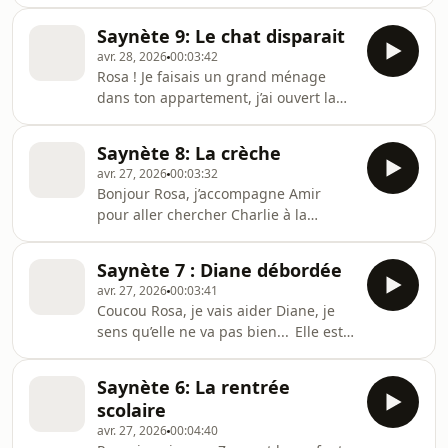
vend des produits libanais ! C’est son
premier jour, et elle doit apprendre
Saynète 9: Le chat disparait
les consignes d’hygiène. Ah, voilà une
avr. 28, 2026
00:03:42
cliente ! EXERCICE Compréhension
Rosa ! Je faisais un grand ménage
orale à partir du podcast Des
dans ton appartement, j’ai ouvert la
nouvelles du 12 bis | Vocabulaire : le
fenêtre et le chat a sauté !!! Tu sais où
stand du marché, la nourriture |
il a pu aller ? EXERCICE
niveau A1 (exercice + PDF)
Saynète 8: La crèche
Compréhension orale à partir du
avr. 27, 2026
00:03:32
podcast Des nouvelles du 12 bis |
Bonjour Rosa, j’accompagne Amir
Vocabulaire : les parties du corps |
pour aller chercher Charlie à la
niveau A1 (exercice + PDF)
crèche. Elle y va de 9h à 17h et ça se
passe bien. Ah mais, Pierre est là ?
Saynète 7 : Diane débordée
C’est un malentendu… EXERCICE
avr. 27, 2026
00:03:41
Compréhension orale à partir du
Coucou Rosa, je vais aider Diane, je
podcast Des nouvelles du 12 bis |
sens qu’elle ne va pas bien... Elle est
Vocabulaire : la crèche | niveau A1
débordée : le boulot, le bain pour
(exercice + PDF)
Charlie, les devoirs de Lucien, elle
Saynète 6: La rentrée
doit s’occuper de tout ! Rosa, je suis
scolaire
inquiète ! EXERCICE Compréhension
avr. 27, 2026
00:04:40
orale à partir du podcast Des