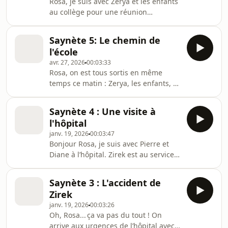
Rosa, je suis avec Zerya et les enfants
nouvelles du 12 bis | Vocabulaire : les
au collège pour une réunion
expressions de temps | niveau A1
d’information. Il y a beaucoup de
(exercice + PDF)
documents ! Esmer et Ari vont aller
Saynète 5: Le chemin de
dans une classe spéciale pour
l'école
apprendre le français. C’est parti pour
avr. 27, 2026
00:03:33
l’achat des fournitures ! EXERCICE
Rosa, on est tous sortis en même
Compréhension orale à partir du
temps ce matin : Zerya, les enfants, et
podcast Des nouvelles du 12 bis |
Ousmane, le nouveau voisin ! Ari et
Vocabulaire : l'école | niveau A1
Esmer vont bientôt aller au collège.
(exercice + PDF)
Saynète 4 : Une visite à
Pour y aller, depuis le 12 bis, c’est
l'hôpital
pratique avec le bus 56. Mais
janv. 19, 2026
00:03:47
Ousmane a raison, c’est encore mieux
Bonjour Rosa, je suis avec Pierre et
à vélo. EXERCICE Compréhension
Diane à l’hôpital. Zirek est au service
orale à partir du podcast Des
orthopédique. Oh là là Rosa, il va être
nouvelles du 12 bis | Vocabulaire : le
opéré et il ne doit pas travailler
bus | niveau A1 (exercice + PDF)
Saynète 3 : L'accident de
pendant SIX mois ! EXERCICE
Zirek
Compréhension orale à partir du
janv. 19, 2026
00:03:26
podcast Des nouvelles du 12 bis |
Oh, Rosa... ça va pas du tout ! On
Vocabulaire : les directions | niveau
arrive aux urgences de l’hôpital avec