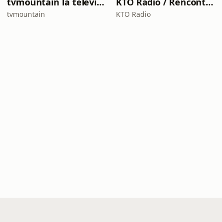
tvmountain la télévision montagne alpinisme ski de randonnée sur le web basée au Pays du Mont-Blanc
KTO Radio / Rencontre avec
tvmountain
KTO Radio