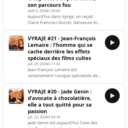
son parcours fou
août 5, 2026
1:20:43
Aujourd'hui dans Vyraje, on reçoit
Claire Francisci-Ducret, danseuse et
directrice de son école de Pole Dance
à Paris. Elle vient nous raconter
VYRAJE #21 - Jean-François
l'histoire d'une jeune fille de province
Lemaire : l'homme qui se
passionnée par la danse classique
cache derrière les effets
devenue danseuse de cabaret pour le
spéciaux des films cultes
Crazy Horse après avoir répondu à
juil. 29, 2026
1:11:43
une petite annonce dans un journal
Jean-François Lemaire est
de casting.Elle a accepté de nous
certainement l'unique spécialiste des
livrer quelques dessous de ce milieu
effets spéciaux qui ne vous répondra
très
jamais non sur la faisabilité d'un
VYRAJE #20 - Jade Genin :
trucage. Passionné de cinéma, il
d'avocate à chocolatière,
commence sa carrière comme
elle a tout quitté pour sa
stagiaire dans les studios de
passion
Pinewood en Angleterre, avant
juil. 22, 2026
1:02:10
d'intégrer ceux de la Warner aux
Jade Genin est aujourd'hui l'une des
États-Unis. Le faux sang, les