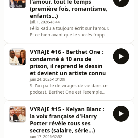
l'amour, tout le temps
40 ans à commenter le sport sur le
(première fois, romantisme,
service public. Le patinage artistique
enfants…)
avec Philippe Candeloro, les sorties
juil. 1, 2026
48:44
de joueurs à Roland Garros, on se
Félix Radu a toujours écrit sur l'amour.
souvient toutes et tous d'une
Et ce bien avant que le succès frappe
séquence commentée par ce géant de
à sa porte après ses chroniques à la
la télévision.I
radio belge. Son ton est devenu sa
VYRAJE #16 - Berthet One :
signature, et sa sensibilité ne laisse
condamné à 10 ans de
pas indifférent.D'où lui vient cet
prison, il reprend le dessin
intérêt pour le sujet ? Quel genre
et devient un artiste connu
d'enfant était-il ? Que reste-t-il du
juin 24, 2026
1:01:09
romantisme et du couple traditionnel
Si l'on parle de virages de vie dans ce
aujourd'hui ? Les réponses sont dans
podcast, Berthet One est l'exemple
ce nouvel épisode de Vyraje.
parfait du chemin de vie improbable.
Enfant entouré et aimé, issu d'une
VYRAJE #15 - Kelyan Blanc :
fratrie de 7 frères et sœurs, il grandit
la voix française d'Harry
dans la cité des 4000 à La Courneuve,
Potter révèle tous ses
où par mimétisme et facilité, il tombe
secrets (salaire, série...)
dans la délinquance, puis le
juin 17, 2026
52:52
banditisme. Condamné à 10 ans de