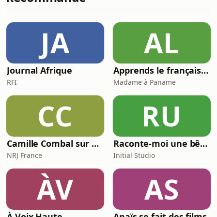
(Salamèche, Ronflex, Bulbizarre...).Il
vient nous raconter son parcours de
traducteur et les dessous de ce
JA
AL
métier méconnu dans l'univers du jeu
vidéo et du
Journal Afrique
Apprends le français avec Madame à Paname (French Podcast)
RFI
Madame à Paname
CC
RU
Camille Combal sur NRJ
Raconte-moi une bêtise
NRJ France
Initial Studio
ÀV
AS
À Voix Haute
Anaïs se fait des films