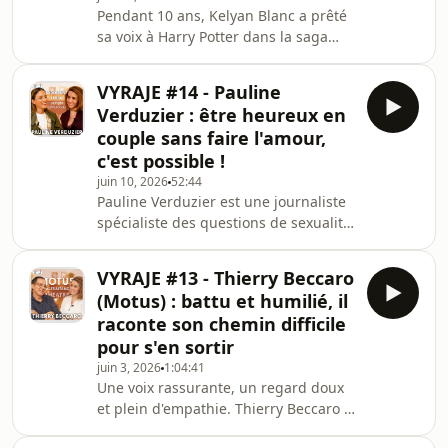
Pendant 10 ans, Kelyan Blanc a prêté
prison pour braquage, il décide de
sa voix à Harry Potter dans la saga
reprendre sa vie en main, aidé de
éponyme. Il l'a incarné de son
quel
enfance à sa vie d'adulte sans jamais
VYRAJE #14 - Pauline
être remplacé. Cette voix est devenue
Verduzier : être heureux en
culte auprès de toute une génération
couple sans faire l'amour,
de fans français de la saga, à tel point
c'est possible !
que Kelyan restera pour beaucoup le
juin 10, 2026
52:44
sorcier anglais à la cicatrice.Sauf
Pauline Verduzier est une journaliste
qu'après ce projet, ce rôle qui lui avait
spécialiste des questions de sexualité.
tant collé à la peau a effra
Elle vient de sortir un livre : Trois soirs
par semaine : Enquête sur la
VYRAJE #13 - Thierry Beccaro
fréquence de nos rapports sexuels,
(Motus) : battu et humilié, il
entre mythes et injonctions, aux
raconte son chemin difficile
éditions Grasset, dans lequel elle
pour s'en sortir
parle de cette injonction pour les
juin 3, 2026
1:04:41
couples à faire l'amour trois fois par
Une voix rassurante, un regard doux
semaine pour montrer signe de
et plein d'empathie. Thierry Beccaro a
bonne santé. D'où vient cette règle ?
animé MOTUS et divers jeux télé
Peut