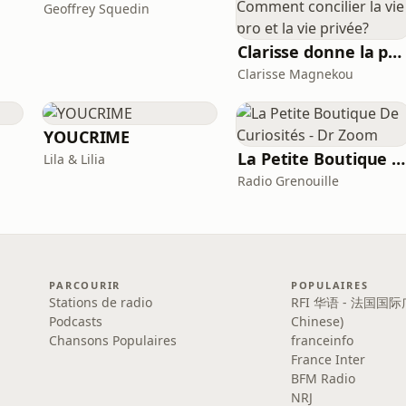
Geoffrey Squedin
Clarisse donne la parole aux papas. Comment concilier la vie pro et la vie privée?
Clarisse Magnekou
YOUCRIME
La Petite Boutique De Curiosités - Dr Zoom
Lila & Lilia
Radio Grenouille
PARCOURIR
POPULAIRES
Stations de radio
RFI 华语 - 法国国际
Podcasts
Chinese)
Chansons Populaires
franceinfo
France Inter
BFM Radio
NRJ