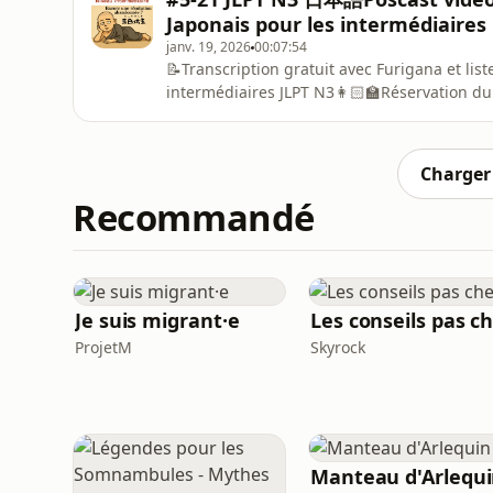
mieux comprendre l
Japonais pour les intermédiaires
janv. 19, 2026
00:07:54
📝Transcription gratuit avec Furigana et lis
intermédiaires JLPT N3👩🏻‍🏫Réservation d
sensei⁠https://ecouterlejaponais.com
Charger 
Recommandé
Je suis migrant·e
ProjetM
Skyrock
Manteau d'Arlequ