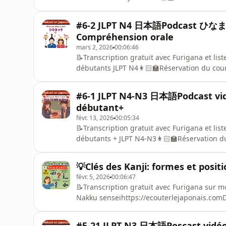
sensei⁠https://ecouterlejaponais.com
#6-2 JLPT N4 日本語Podcast ひなまつり
Compréhension orale
mars 2, 2026
00:06:46
📝Transcription gratuit avec Furigana et lis
débutants JLPT N4👩🏻‍🏫Réservation du cou
sensei⁠https://ecouterlejaponais.com
#6-1 JLPT N4-N3 日本語Podcast vid
débutant+
févr. 13, 2026
00:05:34
📝Transcription gratuit avec Furigana et lis
débutants + JLPT N4-N3👩🏻‍🏫Réservation d
sensei⁠https://ecouterlejaponais.com
💡Clés des Kanji: formes et positi
févr. 5, 2026
00:06:47
📝Transcription gratuit avec Furigana sur m
Nakku sensei⁠https://ecouterlejaponais.comDa
et surtout de leur position dans le caractèr
permet de mieux analyser les kanji et de de
#5-21 JLPT N3 日本語Poscast vidéo