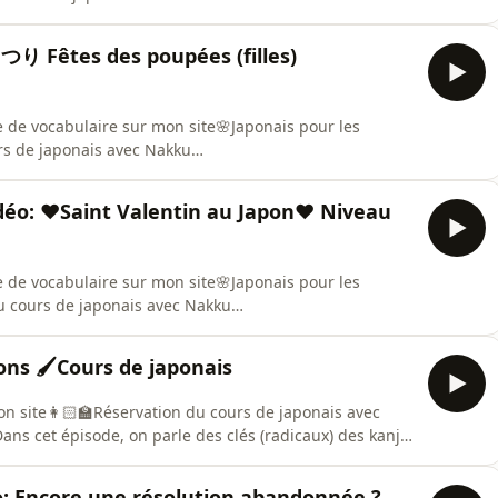
 Fêtes des poupées (filles)
te de vocabulaire sur mon site🌸Japonais pour les
rs de japonais avec Nakku
éo: ❤Saint Valentin au Japon❤ Niveau
te de vocabulaire sur mon site🌸Japonais pour les
u cours de japonais avec Nakku
ons 🖌️Cours de japonais
on site👩🏻‍🏫Réservation du cours de japonais avec
ns cet épisode, on parle des clés (radicaux) des kanji
e.Comprendre la forme et la position des radicaux
viner leur sens plus facilement.Un épisode simple pour
: Encore une résolution abandonnée ?