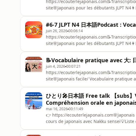
⁠https://ecouterlejaponais.com📝Transcriptio
site🌸Japonais pour les débutants JLPT N4👩
senseiStage de la préparation du JLPT N4 o
#6-7 JLPT N4 日本語Podcast : Vocabu
juin 26, 2026
00:06:14
https://ecouterlejaponais.com📝Transcriptio
site🌸Japonais pour les débutants JLPT N4👩
sensei
📝Vocabulaire pratique avec 大:
juin 4, 2026
00:07:21
https://ecouterlejaponais.com📝Transcriptio
site🌸Japonais facile/ Vocabulaire pratique
Nakku sensei
ひとり🎤日本語 Free talk 【subs
Compréhension orale en japonai
mai 16, 2026
00:11:49
👉 https://ecouterlejaponais.com🌸Japonais f
cours de japonais avec Nakku sensei💡Liste
voyage en Grèce (Santorin et Athènes)