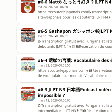
#6-6 Nattô なっとう好き？JLPT N4 
avr. 24, 2026
00:06:30
⁠https://ecouterlejaponais.com📝Transcriptio
site🌸Japonais pour les débutants JLPT N4👩
sensei
#6-5 Gashapon ガシャポン🤩JLPT N
avr. 11, 2026
00:06:31
📝Transcription gratuit avec Furigana et lis
débutants JLPT N4👩🏻‍🏫Réservation du cou
sensei⁠https://ecouterlejaponais.com
#6-4 選挙の言葉: Vocabulaire des é
mars 22, 2026
00:05:50
https:ecouterlejaponais.com👩‍🏫Réservation 
de vocabulaire sur mon siteVocabulaire des é
avancés JLPT N3-N1
#6-3 JLPT N3 日本語Podcast vidéo
impossible ?
mars 12, 2026
00:06:05
📝Transcription gratuit avec Furigana et lis
intermédiaires JLPT N3👩🏻‍🏫Réservation d