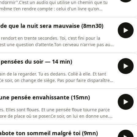
ndormir".C'est un audio qui utilise un chemin que tu
ême t'en rendre compte : celui d'un livre qu'on
e.Chaque fois que tu reviens ici — ce chemin devient
 naturel.Ton corps n'a pas besoin d'apprendre une
de que la nuit sera mauvaise (8mn30)
dort en trente secondes. Toi, c'est fini pour la
'est une question d'attente.Ton cerveau n'arrive pas au
onstruite nuit après nuit, renforcée à chaque réveil
 qu'il peut pour avoir raison.Ce n'est pas un défaut de
pensées du soir — 14 min)
n de la regarder. Tu es dedans. Collé à elle. Et tant
Ce soir, on change de siège. Pas pour faire disparaître
pas une question de volonté. Une pensée envahit parce
le.La dissociation ne combat pas la pensée. Elle crée
'une pensée envahissante (15mn)
s. Elles sont floues. Et une pensée floue tourne parce
ore de place où se poser.Ce soir, on lui en donne une.Ce
as de l'anxiété chronique. C'est un cerveau qui cherche
ourne faute de trouver où s'arrêter. Quand on donne un
abote ton sommeil malgré toi (9mn)