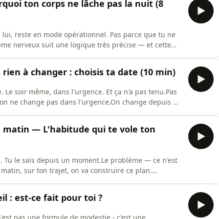
quoi ton corps ne lâche pas la nuit (8
s, lui, reste en mode opérationnel. Pas parce que tu ne
tème nerveux suit une logique très précise — et cette
ans ta tête. Ce n'est pas une question de volonté. C'est de
és par une boucle physiologique.Je ne dors pas → mon
 rien à changer : choisis ta date (10 min)
. Le soir même, dans l'urgence. Et ça n'a pas tenu.Pas
'on ne change pas dans l'urgence.On change depuis un
e trouver ce point de départ.Ce n'est pas un échec de
entatives dans l'urgence ne tiennent pas — pas parce
 matin — L'habitude qui te vole ton
l. Tu le sais depuis un moment.Le problème — ce n'est
 matin, sur ton trajet, on va construire ce plan.
 Ce n'est pas de la paresse.Cette habitude existe parce
sser à autre chose, avoir un moment à toi.Elle est juste
 : est-ce fait pour toi ?
n'est pas une formule de modestie - c'est une