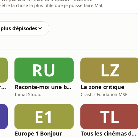
t-être la chose la plus utile que je puisse faire.Mal
ème.Parfois c'est un automatisme que le cerveau a
'est autre chose. Quelque chose qui mérite un autre
plus d’épisodes
RU
LZ
Camille Combal sur NRJ
Raconte-moi une bêtise
La zone critique
Initial Studio
Crash - Fondation MSF
E1
TL
t
Europe 1 Bonjour
Tous les cinémas du monde