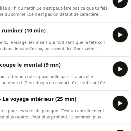
eillée à 1h du matin.Ce n'est peut-être pas ce que tu fais
se du sommeil.Ce n'est pas un défaut de caractère.
 moment du coucher avec des raccourcis automatiques
 ton sommeil sans que tu t'en rendes compte. Et la
ruminer (10 min)
ts, le visage, les mains qui font sans que la tête soit
à dans demain.Ce soir, on revient. Ici. Dans cette
fuite organisée — on fait les gestes sans être là parce
us. Ce que tu vas faire ce soir, c'est simple : regarder,
coupe le mental (9 mn)
is l'attention ne se pose nulle part — alors elle
 un endroit. Deux doigts en contact. C'est suffisant.Ce
a logique d'un cerveau qui cherche à finir ce qu'il a
ue c'était bon, qu'il pouvait s'arrêter.Ce geste, c'est ce
Le voyage intérieur (25 min)
urci pour les soirs de panique. C'est un entraînement.
st plus rapide. L'état plus profond. Le sommeil plus
rcé vers le sommeil. Il a besoin d'apprendre le chemin.
scle qu'on entraîne — pas qu'on sollicite une fois