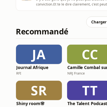
conviction.Et te le dire clairement, c'est peu
dormir, ce n'est pas toujours le même probl
construit - et qu'on peut modifier.Parfois c
interlocuteur.Cet épi
Charger 
Recommandé
JA
CC
Journal Afrique
RFI
NRJ France
SR
TT
Shiny room🌸
The Talent Podcas