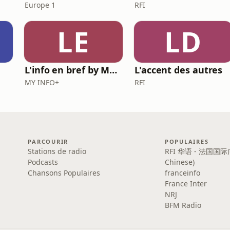
Europe 1
RFI
LE
LD
L'info en bref by MY INFO+
L'accent des autres
MY INFO+
RFI
PARCOURIR
POPULAIRES
Stations de radio
RFI 华语 - 法国国际
Podcasts
Chinese)
Chansons Populaires
franceinfo
France Inter
NRJ
BFM Radio