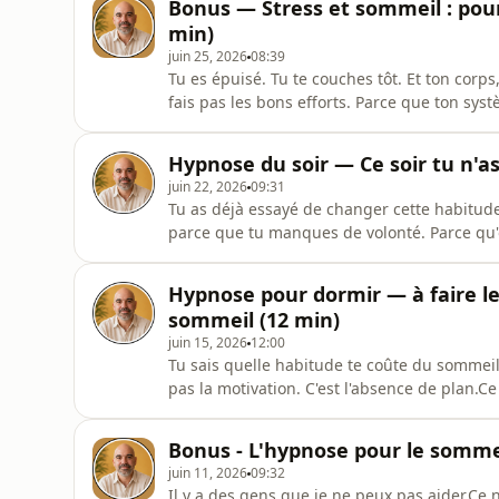
Bonus — Stress et sommeil : pour
dans l'urge
min)
juin 25, 2026
08:39
Tu es épuisé. Tu te couches tôt. Et ton corp
fais pas les bons efforts. Parce que ton sys
nuit, elle travaille contre toi.Ce n'est pas d
la biologie.Le stress et le sommeil sont li
Hypnose du soir — Ce soir tu n'as
juin 22, 2026
09:31
Tu as déjà essayé de changer cette habitude
parce que tu manques de volonté. Parce qu
point de départ choisi. Ce soir — on va just
volonté. C'est un problème de timing. Les t
Hypnose pour dormir — à faire le
que tu ne veux
sommeil (12 min)
juin 15, 2026
12:00
Tu sais quelle habitude te coûte du sommei
pas la motivation. C'est l'absence de plan.Ce
Ensemble.Ce n'est pas un défaut de volonté.
qu'elle t'a rendu service — décompresser, pa
Bonus - L'hypnose pour le sommeil
mal placé
juin 11, 2026
09:32
Il y a des gens que je ne peux pas aider.Ce 