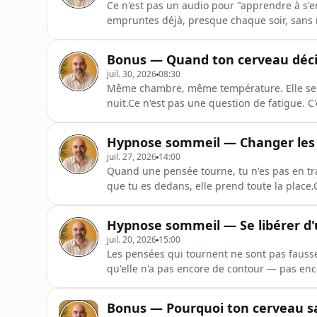
Ce n'est pas un audio pour "apprendre à s'e
empruntes déjà, presque chaque soir, sans m
relâche, doucement, sans décider de le fair
plus familier. Plus rapide à retrouver. Plus
Bonus — Quand ton cerveau déci
nouvelle technique pour
juil. 30, 2026
08:30
Même chambre, même température. Elle se ren
nuit.Ce n'est pas une question de fatigue. C
lit neutre. Il arrive avec une prédiction — c
difficile. Et cette prédiction, il fait tout ce
Hypnose sommeil — Changer les 
caractè
juil. 27, 2026
14:00
Quand une pensée tourne, tu n'es pas en trai
que tu es dedans, elle prend toute la place.
la pensée — pour ne plus la subir.Ce n'est 
qu'on est dedans — pas parce qu'on est faib
Hypnose sommeil — Se libérer d
une dist
juil. 20, 2026
15:00
Les pensées qui tournent ne sont pas fausse
qu'elle n'a pas encore de contour — pas enc
n'est pas un défaut de caractère. Ce n'est p
à finir quelque chose d'inachevé — et qui t
Bonus — Pourquoi ton cerveau s
cont