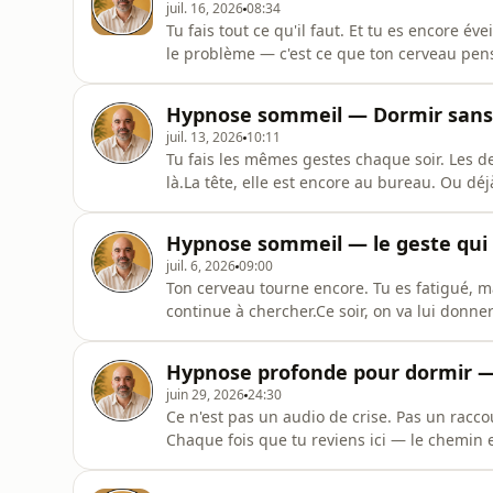
juil. 16, 2026
08:34
Tu fais tout ce qu'il faut. Et tu es encore év
le problème — c'est ce que ton cerveau pen
C'est une mécanique. Le cerveau arrive au
— des biais cognitifs — qui peuvent saboter
Hypnose sommeil — Dormir sans 
plupart du temp
juil. 13, 2026
10:11
Tu fais les mêmes gestes chaque soir. Les den
là.La tête, elle est encore au bureau. Ou déj
pièce.Le pilote automatique du soir est une 
qu'être là demande une attention qu'on n'a pl
Hypnose sommeil — le geste qui 
juil. 6, 2026
09:00
Ton cerveau tourne encore. Tu es fatigué, ma
continue à chercher.Ce soir, on va lui donner
n'est pas un défaut de concentration. C'est l
commencé — et qui n'a jamais reçu le signal q
Hypnose profonde pour dormir — 
si
juin 29, 2026
24:30
Ce n'est pas un audio de crise. Pas un racco
Chaque fois que tu reviens ici — le chemin e
naturel.Ton cerveau n'a pas besoin d'être fo
Tranquillement. Régulièrement. Comme un mu