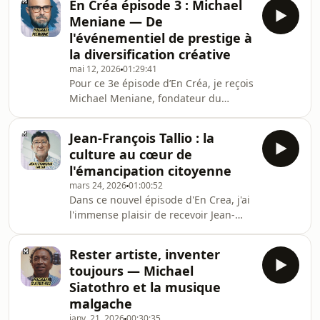
En Créa épisode 3 : Michael
d’événements et fondateur du FALP
Meniane — De
(Festival Afro Latino de Pornichet).
l'événementiel de prestige à
Acteur clé de la scène locale, il
la diversification créative
contribue depuis plusieurs années —
mai 12, 2026
01:29:41
aux côtés de son équipe — à faire
Pour ce 3e épisode d’En Créa, je reçois
grandir une communauté vibrante
Michael Meniane, fondateur du
autour de la salsa, de la bachata, de
Studio Lensman à Nantes.Parti d'une
la kizomba et
passion initiale pour le Polaroid et le
Jean-François Tallio : la
rapport tactile à l'image, Michael a su
culture au cœur de
bâtir une carrière de référence dans
l'émancipation citoyenne
la photographie corporate et
mars 24, 2026
01:00:52
événementielle. Dans cet échange, il
Dans ce nouvel épisode d'En Crea, j'ai
nous livre les coulisses de ses
l'immense plaisir de recevoir Jean-
interventions sur des événements
François Tallio, élu écologiste et
organisés par des maisons
citoyen engagé, pour un échange
prestigieuses comme
Rester artiste, inventer
profond sur son parcours et ses
toujours — Michael
convictions.Alors que les élections
Siatothro et la musique
municipales de 2026 battent leur
malgache
plein, marquant sa toute dernière
janv. 21, 2026
00:30:35
campagne, Jean-François revient sur