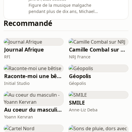
Figure de la musique malgache
ce qui a toujours été son moteur :
pendant plus de dix ans, Michael
l'émancipation citoyenne par la
Siatothro a connu la reconnaissance
culture.Ce que cet ép
Recommandé
avant de quitter son pays pour
s’installer en France. En émigrant, la
visibilité disparaît, mais l’artiste
reste.Dans cet épisode, il raconte ce
que signifie continuer à créer sans
Journal Afrique
Camille Combal sur NRJ
projecteurs, sans public massif, tout
RFI
NRJ France
en restant fidèle à son intégrité
artistique. Il partage aussi son
rapport à l’IA
Raconte-moi une bêtise
Géopolis
Initial Studio
Géopolis
SMILE
Au coeur du masculin - Yoann Kervran
Anne-Liz Deba
Yoann Kervran