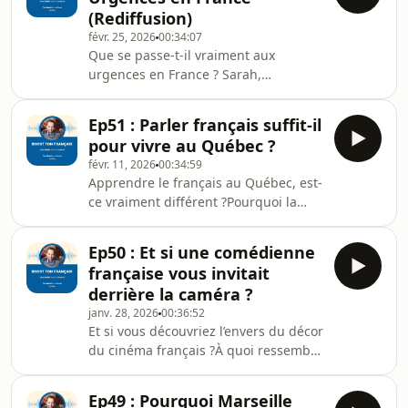
(Rediffusion)
févr. 25, 2026
00:34:07
Que se passe-t-il vraiment aux
urgences en France ? Sarah,
assistante sociale dans un grand
hôpital public, partage les réalités du
Ep51 : Parler français suffit-il
terrain : précarité, vieillissement,
pour vivre au Québec ?
désert médical… Un témoignage fort
févr. 11, 2026
00:34:59
et humain à écouter jusqu’au bout.👉
Apprendre le français au Québec, est-
Transcription + vocabulaire utile :
ce vraiment différent ?Pourquoi la
⁠⁠⁠⁠⁠⁠⁠⁠⁠⁠⁠⁠⁠⁠⁠⁠⁠⁠⁠⁠⁠⁠⁠⁠⁠ICI⁠⁠⁠⁠⁠⁠⁠⁠⁠⁠⁠⁠⁠⁠⁠⁠⁠⁠⁠⁠⁠⁠⁠⁠⁠👉 Newsletter (contenu exclusif,
langue peut-elle faciliter… ou
2×/mois) : ⁠⁠⁠⁠⁠⁠⁠⁠⁠⁠⁠⁠⁠⁠⁠⁠⁠⁠⁠⁠⁠⁠⁠⁠⁠ICI
compliquer l’intégration ?Dans cet
Ep50 : Et si une comédienne
épisode, vous allez découvrir
française vous invitait
comment la francisation aide les
derrière la caméra ?
personnes immigrantes à apprendre
janv. 28, 2026
00:36:52
le français tout en comprenant la
Et si vous découvriez l’envers du décor
culture québécoise. On parle de
du cinéma français ?À quoi ressemble
langue, bien sûr, mais aussi
vraiment la vie d’une comédienne
d’identité, de valeurs et de vie
aujourd’hui ?Dans cet épisode, vous
quotidienne au Québec, à travers le r
Ep49 : Pourquoi Marseille
allez passer derrière la caméra avec