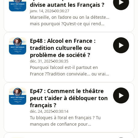
divise autant les Français ?
Anne-Sophie, comédienne française
janv. 14, 2026
00:36:27
au cinéma, au théâtre et à la
Marseille, on l’adore ou on la déteste…
télévision. Elle partage son parcours,
mais pourquoi ?Qu’est-ce qui rend
ses expériences et sa vision sincère
cette ville si intense, si différente, si
d’un métier souvent idéalisé.On parle
marquante ?Dans cet épisode, vous
du quotidien des actrices, du cinéma
Ep48 : Alcool en France :
allez découvrir Marseille à travers le
fr
tradition culturelle ou
regard d’Emma, une vraie
problème de société ?
Marseillaise, entre souvenirs
déc. 31, 2025
00:36:35
personnels, identité locale et culture
Pourquoi l’alcool est-il partout en
populaire. On parle de ce que signifie
France ?Tradition conviviale… ou vraie
être Marseillais, même quand on n’est
pression sociale ?Dans cet épisode,
pas né ici, et de ce lien très fort entr
vous allez découvrir une conversation
Ep47 : Comment le théâtre
profonde et sans tabou sur la place
peut t'aider à débloquer ton
de l’alcool dans la culture française et
français ?
francophone. Matthieu échange avec
déc. 24, 2025
00:30:14
Camille, alcoologue en Belgique, qui
Tu bloques à l’oral en français ? Tu
accompagne des personnes
manques de confiance pour
souhaitant changer leur rapport à
t’exprimer ?Et si le théâtre était la
l’alcool.On parle de traditions comme
solution pour libérer ta parole ?Dans