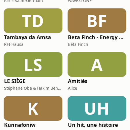
Paris Saint-Germain
WAVESTONE
TD
BF
Tambaya da Amsa
Beta Finch - Energy & Utilities - FR
RFI Hausa
Beta Finch
LS
A
LE SIÈGE
Amitiés
Stéphane Oba & Hakim Benbadra
Alice
K
UH
Kunnafoniw
Un hit, une histoire