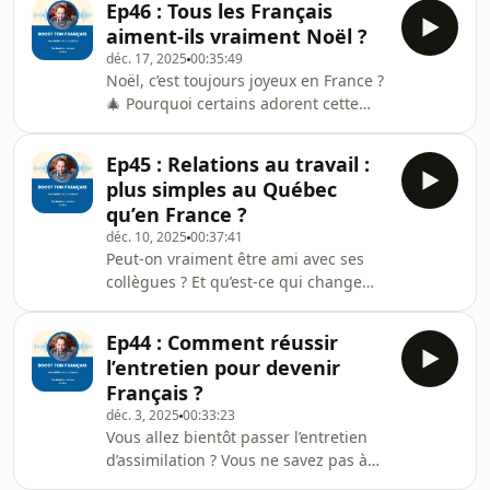
l’apé
Ep46 : Tous les Français
cet épisode, vous allez découvrir
aiment-ils vraiment Noël ?
l’approche inspirante de Manuelle,
déc. 17, 2025
00:35:49
prof de FLE et passionnée de théâtre,
Noël, c’est toujours joyeux en France ?
qui anime des ateliers scéniques avec
🎄 Pourquoi certains adorent cette
des apprenants du monde entier. Elle
fête... tandis que d&#39;autres la
nous explique comment cette
vivent avec plus de distance ?Dans cet
pratique artistique transforme
Ep45 : Relations au travail :
épisode, vous allez plonger dans les
l’apprentissage du f
plus simples au Québec
traditions françaises de Noël avec
qu’en France ?
Naomie, prof de FLE et grande
déc. 10, 2025
00:37:41
amatrice d’ambiance hivernale.
Peut-on vraiment être ami avec ses
Ensemble, on parle de sapins
collègues ? Et qu’est-ce qui change
naturels, de marchés de Noël, de
dans les relations au travail entre la
cadeaux faits avec amour… mais aussi
France et le Québec ?Dans cet
de choix familiaux,
Ep44 : Comment réussir
épisode, vous allez découvrir un
l’entretien pour devenir
regard croisé entre deux cultures
Français ?
professionnelles. Jessica, ancienne
déc. 3, 2025
00:33:23
journaliste devenue stratège podcast
Vous allez bientôt passer l’entretien
au Québec, partage ses expériences
d’assimilation ? Vous ne savez pas à
de terrain et les différences qui l’ont
quoi vous attendre ?Dans cet épisode,
marquée en immigrer. Ambiance