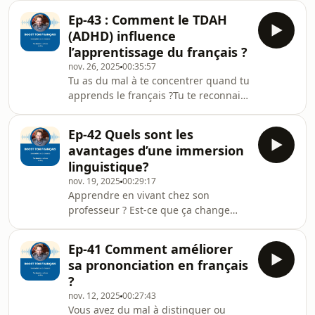
vous allez découvrir les coulisses de
détendue, tutoi
Ep-43 : Comment le TDAH
cette étape cruciale pour obtenir la
(ADHD) influence
nationalité française. Edwige,
l’apprentissage du français ?
professeure de FLE à Strasbourg et
nov. 26, 2025
00:35:57
spécialiste de la préparation à
Tu as du mal à te concentrer quand tu
l’entretien, partage son expérience et
apprends le français ?Tu te reconnais
ses conseils.On parle des grandes
dans un cerveau qui part dans tous
thématiques abordées (valeurs de la
les sens ?Dans cet épisode, on parle
Répub
Ep-42 Quels sont les
du TDAH — ce trouble qui rend
avantages d’une immersion
l’attention un peu chaotique, mais
linguistique?
aussi très créative. Marion, prof de
nov. 19, 2025
00:29:17
FLE et elle-même diagnostiquée
Apprendre en vivant chez son
TDAH, partage avec humour et
professeur ? Est-ce que ça change
sincérité son expérience
vraiment tout ?Dans cet épisode, vous
d’apprentissage et d’enseignement.On
allez découvrir une méthode
parle de motivation, de proc
Ep-41 Comment améliorer
d’apprentissage unique : les séjours
sa prononciation en français
linguistiques immersifs. Pascal,
?
professeur de FLE depuis plus de 30
nov. 12, 2025
00:27:43
ans, nous raconte son parcours, ses
Vous avez du mal à distinguer ou
choix pédagogiques et ce que