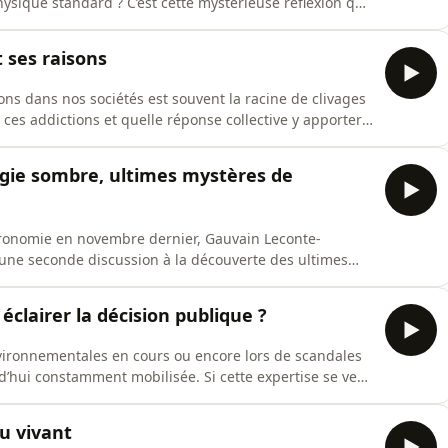
hysique standard ? C’est cette mystérieuse réflexion qui
rie quantique et que nous vous proposons de découvrir
ianko et le scientifique Loic Lanco.Info &amp;
t ses raisons
ions dans nos sociétés est souvent la racine de clivages
ces addictions et quelle réponse collective y apporter ?
é lors de de notre dernière soirée, en compagnie de la
iste Anthony Ferreira. Elodie Boissard est l'autrice de
rgie sombre, ultimes mystères de
tronomie en novembre dernier, Gauvain Leconte-
r une seconde discussion à la découverte des ultimes
rejoint par l’astrophysicienne et actuelle présidente de
 Ensemble, ils nous ont partagé leurs perspectives sur
éclairer la décision publique ?
nvironnementales en cours ou encore lors de scandales
urd’hui constamment mobilisée. Si cette expertise se veut
t à être transmise aux décideurs publics, qu’ils soient
ent contestée, voire même niée. C’est de cette tension d
du vivant