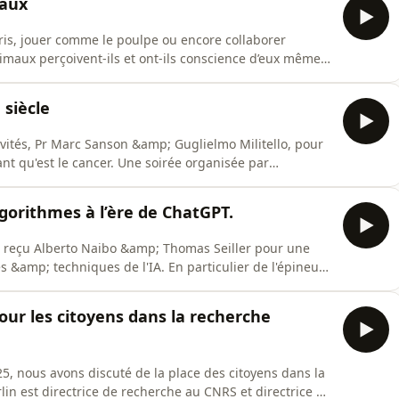
maux
s, jouer comme le poulpe ou encore collaborer
imaux perçoivent-ils et ont-ils conscience d’eux mêmes
t comment cette recherche éthologique peut enrichir
umaine ? Pour cette quatrième soirée sciences
 siècle
nvités, Pr Marc Sanson &amp; Guglielmo Militello, pour
t qu'est le cancer. Une soirée organisée par
ite internet ou par mail : soirees-philo@univ-
/politique-de-confidentialite pour plus d'informations.
lgorithmes à l’ère de ChatGPT.
ns reçu Alberto Naibo &amp; Thomas Seiller pour une
 &amp; techniques de l'IA. En particulier de l'épineux
animée par Fabien Trécourt. Hébergé par Ausha. Visitez
lus d'informations.
pour les citoyens dans la recherche
25, nous avons discuté de la place des citoyens dans la
lin est directrice de recherche au CNRS et directrice de