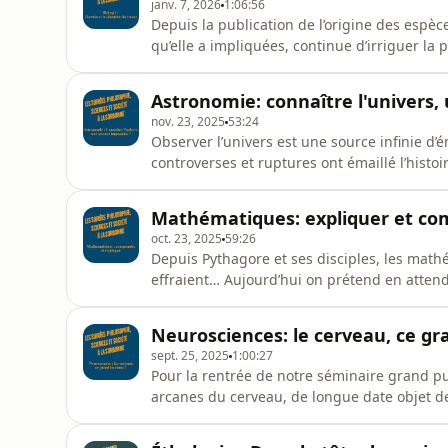
janv. 7, 2026
1:06:56
Depuis la publication de l’origine des espèc
qu’elle a impliquées, continue d’irriguer la
Pour discuter de cet héritage multiple, nou
cette dernière soirée de l’année de notre s
Astronomie: connaître l'univers, 
(CNRS &amp;
nov. 23, 2025
53:24
Observer l’univers est une source infinie d
controverses et ruptures ont émaillé l’histo
prétend pourtant tenter d’en percer les mystères. Pour cette nouvelle soirée de not
grand public, nous avons reçu l’astrophysic
Mathématiques: expliquer et c
Paris) et le philo
oct. 23, 2025
59:26
Depuis Pythagore et ses disciples, les math
effraient… Aujourd’hui on prétend en attend
Mais est-ce là leur finalité ? Et que peut bie
? Pour cette nouvelle soirée de notre sémina
Neurosciences: le cerveau, ce gr
Giardino
sept. 25, 2025
1:00:27
Pour la rentrée de notre séminaire grand pu
arcanes du cerveau, de longue date objet de 
amas de matière grise, quoi de mieux que de
Héloïse Athéa et du neuroscientifique Nicol