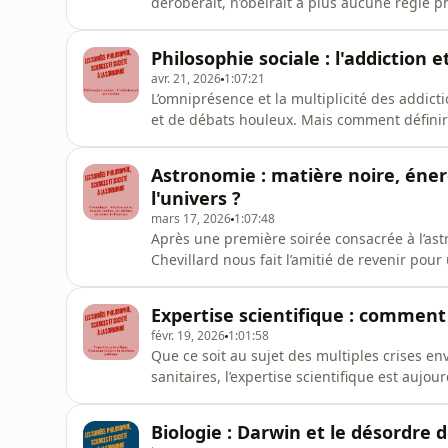
déroberait, n’obéirait à plus aucune règle p
a mené des physiciens à développer la théo
avec nos deux invités, le philosophe Yanis P
Philosophie sociale : l'addiction e
réservation :
avr. 21, 2026
1:07:21
L’omniprésence et la multiplicité des addict
et de débats houleux. Mais comment définir 
C’est de ce vaste sujet dont nous avons parl
philosophe Elodie Boissard et du neurobiolog
Astronomie : matière noire, éne
l'univers ?
mars 17, 2026
1:07:48
Après une première soirée consacrée à l’as
Chevillard nous fait l’amitié de revenir pou
mystères de l’univers. Il a cette fois-ci été 
l’Académie des Sciences, Françoise Combes.
Expertise scientifique : comment 
les dernières
févr. 19, 2026
1:01:58
Que ce soit au sujet des multiples crises e
sanitaires, l’expertise scientifique est aujo
rigoureuse et méthodique, elle peine souven
politiques ou judiciaires et reste bien souv
Biologie : Darwin et le désordre 