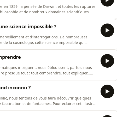
es en 1859, la pensée de Darwin, et toutes les ruptures
 philosophie et de nombreux domaines scientifiques.
s avons reçu Florence D. et Philippe Huneman pour
éminaire grand public. Une soirée organisée par l'IHPST
une science impossible ?
’émerveillement et d’interrogations. De nombreuses
ire de la cosmologie, cette science impossible qui
re séminaire
ien Pasquier Noterdaeme (Institut d'Astrophysique de
omprendre
ématiques intriguent, nous éblouissent, parfois nous
re presque tout : tout comprendre, tout expliquer…
n apporter la philosophie à cette discipline si singulière
ire, nous avons reçu Francesca Poggiolesi et Valeria
and inconnu ?
blic, nous tentons de vous faire découvrir quelques
fascination et de fantasmes. Pour éclairer cet illustre
 croiser les regards de la philosophe des sciences
as Heck ?Hébergé par Ausha. Visitez ausha.co/politique-