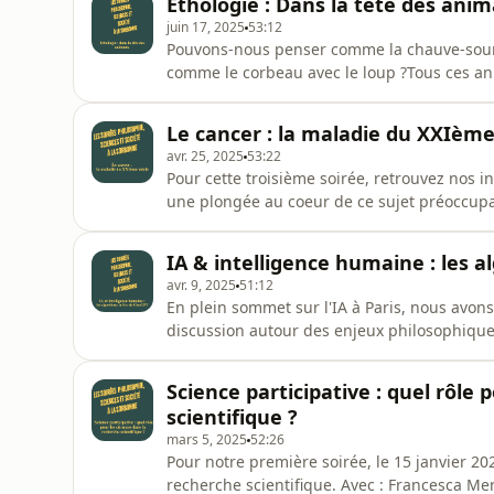
Éthologie : Dans la tête des ani
de-confidenti
juin 17, 2025
53:12
Pouvons-nous penser comme la chauve-souri
comme le corbeau avec le loup ?Tous ces an
comme nous l’entendons, nous, humains ? E
en retour la compréhension de la pensée h
Le cancer : la maladie du XXIème
philosophie &amp; société, nous rec
avr. 25, 2025
53:22
Pour cette troisième soirée, retrouvez nos i
une plongée au coeur de ce sujet préoccupan
l'IHPST.Planning et informations sur notre s
paris1.frHébergé par Ausha. Visitez ausha.co
IA & intelligence humaine : les a
avr. 9, 2025
51:12
En plein sommet sur l'IA à Paris, nous avo
discussion autour des enjeux philosophiques
problème de l'explicabilité.Une discussion 
ausha.co/politique-de-confidentialite pour p
Science participative : quel rôle 
scientifique ?
mars 5, 2025
52:26
Pour notre première soirée, le 15 janvier 20
recherche scientifique. Avec : Francesca Mer