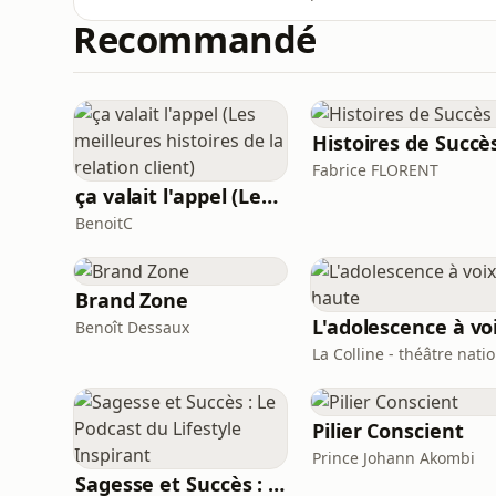
l’IHPST. Ses recherches portent sur des co
Recommandé
probabilité, épigénétique et hérédité, fitness
environne
Histoires de Succè
Fabrice FLORENT
ça valait l'appel (Les meilleures histoires de la relation client)
BenoitC
Brand Zone
Benoît Dessaux
La Colline - théâtre nati
Pilier Conscient
Prince Johann Akombi
Sagesse et Succès : Le Podcast du Lifestyle Inspirant