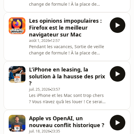
change de formule ! À la place de
quotidien la rédaction de
notre traditionnel résumé
MacGeneration.Pour ce troisième
hebdomadaire de l’actualité, nous
hors-série « opinion impopulaire »,
Les opinions impopulaires :
réunissons plusieurs membres de
Cédric défend l’idée que le retou
Firefox est le meilleur
l’équipe pour débattre de sujets qui
navigateur sur Mac
fâchent. L’occasion de vous faire vivre
août 1, 2026
12:57
les discussions qui animent au
Pendant les vacances, Sortie de veille
quotidien la rédaction de
change de formule ! À la place de
MacGeneration.Pour ce deuxième
notre traditionnel résumé
hors-série « opinion impopulaire »,
hebdomadaire de l’actualité, nous
Pierre affirme que le lossless n’a
L’iPhone en leasing, la
réunissons plusieurs membres de
solution à la hausse des prix
l’équipe pour débattre de sujets qui
?
fâchent. L’occasion de vous faire vivre
juil. 25, 2026
23:57
les discussions qui animent au
Les iPhone et les Mac sont trop chers
quotidien la rédaction de
? Vous n’avez qu’à les louer ! Ce serait
MacGeneration.Pour ce premier hors-
la solution proposée prochainement
série « opinion impopulaire »,
par Apple. À la manière du leasing
Stéphane soutient que Firefox est t
Apple vs OpenAI, un
pour les voitures, on pourrait louer un
nouveau conflit historique ?
iPhone pendant plusieurs mois, avant
juil. 18, 2026
23:35
de choisir entre le conserver ou bien