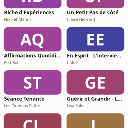
Riche d'Expériences
Un Petit Pas de Côté
Niko et Mehdi
Claire Hebrard
AQ
EE
Affirmations Quotidiennes - Richesse
En Esprit : L'interview de l'humain derrière l'artiste avec Chloé
Pod Bot
Chloé
ST
GE
Séance Tenante
Guérir et Grandir - Le podcast santé et nutrition de Lisa Salis (@lisasalislife)
Les Cinémas Pathé
Lisa Salis
CL
L