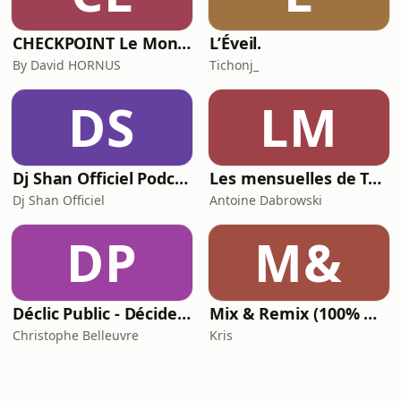
CHECKPOINT Le Monde de la Sécurité Privée (Intelligence économique, Défense et sécurité)
L’Éveil.
By David HORNUS
Tichonj_
DS
LM
Dj Shan Officiel Podcast
Les mensuelles de Tsugi Radio
Dj Shan Officiel
Antoine Dabrowski
DP
M&
Déclic Public - Décider en commande publique sans se mettre en faute
Mix & Remix (100% Hits) - Oxygène Radio
Christophe Belleuvre
Kris