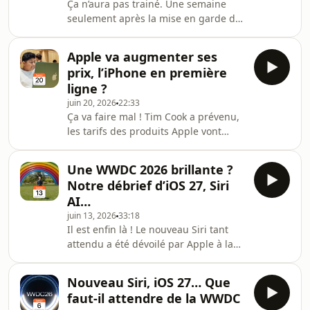
Ça n’aura pas trainé. Une semaine
Est-il trop tard pour limiter la casse ?
seulement après la mise en garde de
On en discute dans cette émission.Au
Tim Cook, Apple a augmenté ses prix.
programme également, l’accélération
Et pas qu’un peu. La hausse est
des mises à j
Apple va augmenter ses
sévère pour de nombreux produits,
prix, l’iPhone en première
des Mac aux iPad en passant par les
ligne ?
HomePod. Certains appareils
juin 20, 2026
22:33
échappent à cette flambée, mais pour
Ça va faire mal ! Tim Cook a prévenu,
combien de temps ? On fait le point
les tarifs des produits Apple vont
dans cette émission.Au programme
augmenter. En cause, l’explosion du
également, l’alternative à Apple Pay
prix de la mémoire vive depuis que la
lancée par le Crédit
Une WWDC 2026 brillante ?
course à l’intelligence artificielle est
Notre débrief d’iOS 27, Siri
lancée. Si Apple était parvenue à
AI…
contenir cette flambée, une hausse
juin 13, 2026
33:18
est maintenant inévitable selon le
Il est enfin là ! Le nouveau Siri tant
grand patron. Alors à quoi faut-il
attendu a été dévoilé par Apple à la
s’attendre exactement ? On en discute
WWDC 2026. Siri AI s’appuie sur Apple
dans cette émission.Au programme
Intelligence pour devenir beaucoup
ég
Nouveau Siri, iOS 27… Que
plus malin. Et il n’était pas tout seul.
faut-il attendre de la WWDC
iOS 27, macOS 27 et les autres