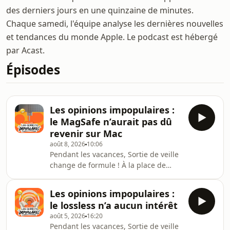
des derniers jours en une quinzaine de minutes.
Chaque samedi, l'équipe analyse les dernières nouvelles
et tendances du monde Apple. Le podcast est hébergé
par Acast.
Épisodes
Les opinions impopulaires :
le MagSafe n’aurait pas dû
revenir sur Mac
août 8, 2026
10:06
Pendant les vacances, Sortie de veille
change de formule ! À la place de
notre traditionnel résumé
hebdomadaire de l’actualité, nous
Les opinions impopulaires :
réunissons plusieurs membres de
le lossless n’a aucun intérêt
l’équipe pour débattre de sujets qui
août 5, 2026
16:20
fâchent. L’occasion de vous faire vivre
Pendant les vacances, Sortie de veille
les discussions qui animent au