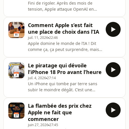
Fini de rigoler. Après des mois de
le restituer. Une bonne réponse à la
tension, Apple attaque OpenAI en
hausse des prix ? On en discute dans
justice. Le créateur de ChatGPT, qui a
cette émission.Au programme
recruté des centaines d’employés
également, l’augmentation du prix
Comment Apple s’est fait
d’Apple, est accusé de vol de secrets
une place de choix dans l’IA
industriels alors qu’il prépare ses
juil. 11, 2026
22:46
premiers appareils. Cette
Apple domine le monde de l’IA ! Dit
confrontation entre Apple et OpenAI
comme ça, ça peut surprendre, mais
marque-t-elle un tournant dans
tout est question de point de vue. Si
l’industrie ? On en discute dans cette
les modèles d’OpenAI, Anthropic ou
émission.Au programme également,
Le piratage qui dévoile
encore Google sont reconnus comme
une dérogation de l’E
l’iPhone 18 Pro avant l’heure
étant les meilleurs, Apple s’est
juil. 4, 2026
27:14
imposée sur un autre terrain. Les Mac
Un iPhone qui tombe par terre sans
sont devenus les machines de
subir le moindre dégât. C’est une
référence aussi bien pour les
vidéo qui pourrait être banal, sauf
amateurs que pour les experts en
que l’appareil en question est un
intelligence artificielle. Comment ? On
La flambée des prix chez
iPhone 18 Pro. Victime d’un piratage,
en discute dans cet
Apple ne fait que
un sous-traitant d’Apple a laissé
commencer
s’échapper des documents
juin 27, 2026
27:45
confidentiels sur les futurs iPhone.