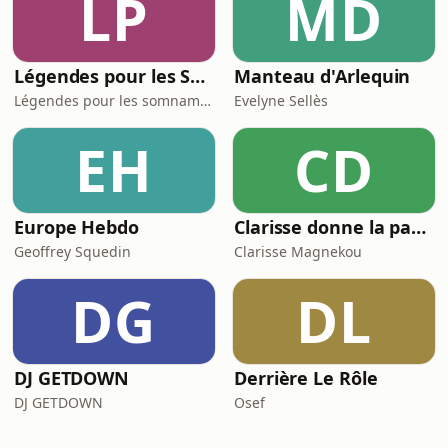
LP
MD
Légendes pour les Somnambules - Mythes et Histoires pour dormir
Manteau d'Arlequin
Légendes pour les somnambules
Evelyne Sellès
EH
CD
Europe Hebdo
Clarisse donne la parole aux papas. Comment concilier la vie pro et la vie privée?
Geoffrey Squedin
Clarisse Magnekou
DG
DL
DJ GETDOWN
Derrière Le Rôle
DJ GETDOWN
Osef