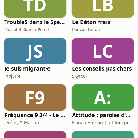
TD
LB
TroubleS dans le Spectre
Le Béton frais
Pascal Bellanca-Penel
Podcastbeton
JS
LC
Je suis migrant·e
Les conseils pas chers
ProjetM
Skyrock
F9
A:
Fréquence 9 3/4 - Le podcast Harry Potter chapitre par chapitre
Attitude : paroles d'un hypersensible.
Jérémy & Marina
Florian Husson | attitudepodcast_