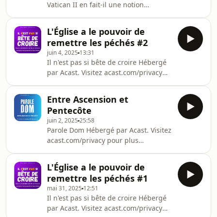
Vatican II en fait-il une notion
fondements : les Écritures, les prières
centrale pour comprendre l’Église ?
de base, et l’ouverture du cœur.Une
Dans cet épisode, le frère Pavel,
émission pour redécouvrir le rosaire
L'Église a le pouvoir de
dominicain, explore le chapitre II de
comme un chemin de foi, de
remettre les péchés #2
Lumen Gentium et montre comment,
contemplation et d’
juin 4, 2025
13:31
héritiers d’Israël, les chrétiens
Il n'est pas si bête de croire Hébergé
forment aujourd’hui une communauté
par Acast. Visitez acast.com/privacy
de grâce appelée à être sacrement de
pour plus d'informations.
salut pour le monde. Hébergé par
Acast. Visitez acast.com/privacy pour
Entre Ascension et
plus d'infor
Pentecôte
juin 2, 2025
25:58
Parole Dom Hébergé par Acast. Visitez
acast.com/privacy pour plus
d'informations.
L'Église a le pouvoir de
remettre les péchés #1
mai 31, 2025
12:51
Il n'est pas si bête de croire Hébergé
par Acast. Visitez acast.com/privacy