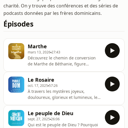
charité. On y trouve des conférences et des séries de
podcasts données par les frères dominicains.
Épisodes
Marthe
mars 13, 2026
27:43
Découvrez le chemin de conversion
de Marthe de Béthanie, figure
discrète mais essentielle de
l’Évangile.À travers trois scènes
Le Rosaire
d’hospitalité — la visite de Jésus, la
oct. 17, 2025
57:26
résurrection de Lazare et le dîner de
À travers les mystères joyeux,
Béthanie — Marthe passe de
douloureux, glorieux et lumineux, le
l’agitation à la confiance, de la rivalité
rosaire devient une véritable
à la charité, jusqu’à devenir véritable
méditation de l’Évangile, une prière
disciple du Christ.Un parcours
Le peuple de Dieu
christique vécue avec Marie. Frère
intérieur simple et puissant, qui nous
sept. 27, 2025
26:06
Pavel nous guide pas à pas dans cette
invite nous auss
Qui est le peuple de Dieu ? Pourquoi
école de prière, en revenant aux