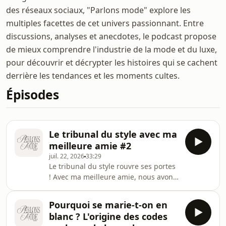
des réseaux sociaux, "Parlons mode" explore les
multiples facettes de cet univers passionnant. Entre
discussions, analyses et anecdotes, le podcast propose
de mieux comprendre l'industrie de la mode et du luxe,
pour découvrir et décrypter les histoires qui se cachent
derrière les tendances et les moments cultes.
Épisodes
Le tribunal du style avec ma
meilleure amie #2
juil. 22, 2026
33:29
Le tribunal du style rouvre ses portes
! Avec ma meilleure amie, nous avons
une nouvelle fois revêtus nos plus
belles robes de juges pour trancher
Pourquoi se marie-t-on en
les grandes questions de la mode :
blanc ? L'origine des codes
quelle pièce ne devrait jamais revenir