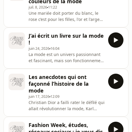
couleurs de la mode
à la mode ? Faut-il souffrir pour être
juil. 8, 2026
11:22
belle ? Ou encore faut-il dire à
Une mariée doit porter du blanc, le
quelqu'un qu’il est mal habillé ? Entre
rose c’est pour les filles, l'or et l'argent
rires et confessions, on vous donne
ne se mélangent pas… Ces règles
notre avis en toute transparenc
colorimétriques de la mode semblent
J’ai écrit un livre sur la mode
avoir toujours existé. Pourtant,
!
aucune d’elle n'est arrivée par hasard
juin 24, 2026
16:04
et derrière chacune de ses "règles" se
La mode est un univers passionnant
cache une histoire qui remonte
et fascinant, mais son fonctionnement
parfois à plusieurs siècles. Dans cet
reste trop souvent méconnu. Derrière
épisode, je vous raconte l'origine de
les défilés et les grandes maisons de
quatre des plus grands codes vest
Les anecdotes qui ont
luxe se cache un écosystème riche et
façonné l’histoire de la
complexe, dont les codes ne sont pas
mode
toujours évidents à comprendre. Au fil
juin 17, 2026
12:09
de mes expériences, je me suis rendu
Christian Dior a failli rater le défilé qui
compte que l’on utilise souvent
allait révolutionner la mode, Karl
certains termes sans réellement en
Lagerfeld a passé plus d'un demi-
connaître l’origine ou la significa
siècle chez Fendi et Yves Saint
Fashion Week, études,
Laurent a pris la tête de Dior à
réseaux sociaux : je vous dis