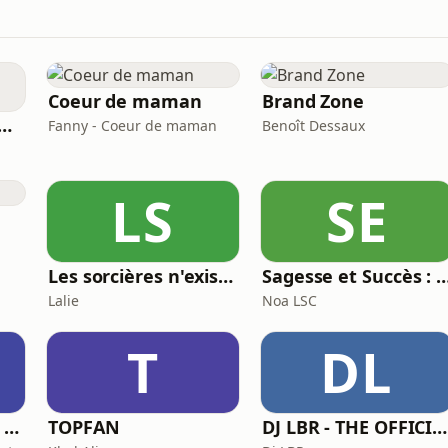
Coeur de maman
Brand Zone
space pour le Deuil
Fanny - Coeur de maman
Benoît Dessaux
LS
SE
Les sorcières n'existent pas
Sagesse et Succès : Le Podcast du Lifesty
Lalie
Noa LSC
T
DL
Une Voix qui Porte | Podcast
TOPFAN
DJ LBR - THE OFFICIAL PODCAST