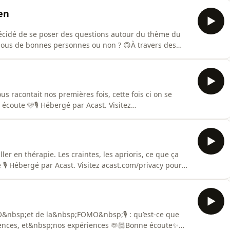
en
décidé de se poser des questions autour du thème du
ous de bonnes personnes ou non ? 🙃À travers des
t de rigueur 🎙️ Hébergé par Acast. Visitez
 racontait nos premières fois, cette fois ci on se
écoute 🩷🎙️ Hébergé par Acast. Visitez
er en thérapie. Les craintes, les aprioris, ce que ça
 🎙️ Hébergé par Acast. Visitez acast.com/privacy pour
O&nbsp;et de la&nbsp;FOMO&nbsp;🎙️ : qu’est-ce que
équences, et&nbsp;nos expériences 🫶🏻Bonne écoute✨