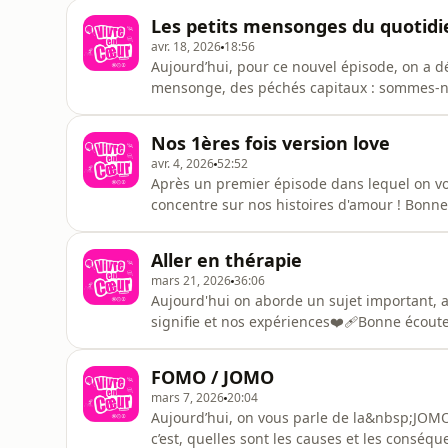
Les petits mensonges du quotidi
avr. 18, 2026
18:56
Aujourd’hui, pour ce nouvel épisode, on a 
mensonge, des péchés capitaux : sommes-n
quiz trouvés sur Internet, le second degré es
acast.com/privacy pour plus d'informations.
Nos 1ères fois version love
avr. 4, 2026
52:52
Après un premier épisode dans lequel on vous
concentre sur nos histoires d'amour ! Bonne 
acast.com/privacy pour plus d'informations.
Aller en thérapie
mars 21, 2026
36:06
Aujourd'hui on aborde un sujet important, all
signifie et nos expériences❤️‍🩹Bonne écoute
plus d'informations.
FOMO / JOMO
mars 7, 2026
20:04
Aujourd’hui, on vous parle de la&nbsp;JOM
c’est, quelles sont les causes et les cons