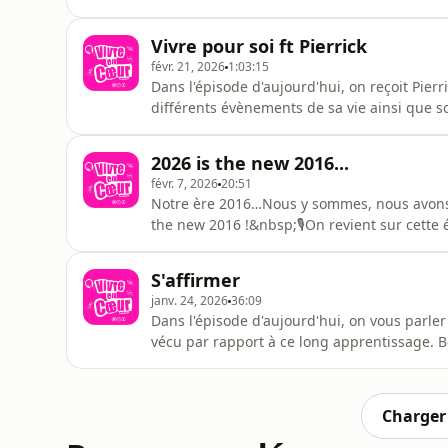
Hébergé par Acast. Visitez acast.com/privac
Vivre pour soi ft Pierrick
févr. 21, 2026
1:03:15
Dans l'épisode d'aujourd'hui, on reçoit Pier
différents évènements de sa vie ainsi que s
recul, optimisme... Bonne écoute 🎙️ Hébergé
d'informations.
2026 is the new 2016...
févr. 7, 2026
20:51
Notre ère 2016…Nous y sommes, nous avons 
the new 2016 !&nbsp;🎙️On revient sur cette 
filtres chiens 🙃…Bonne écoute 🪩 Hébergé p
d'informations.
S'affirmer
janv. 24, 2026
36:09
Dans l'épisode d'aujourd'hui, on vous parler de l'affirmation de soi, de savoir dire non, et de notre
vécu par rapport à ce long apprentissage. Bo
acast.com/privacy pour plus d'informations.
Charger 