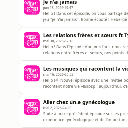
Je n'ai jamais
juin 13, 2026
19:47
Hello ! Dans cet épisode, on vous partage 
jeu "je n'ai jamais". Bonne écouté ! Hébergé par Acast. Visitez acast.com/privacy pour plus
d'informations.
Les relations frères et sœurs ft 
mai 30, 2026
57:18
Hello ! Dans l’épisode d’aujourd’hui, nous r
relations entre frères et sœurs, nos points 
par Acast. Visitez acast.com/privacy pour pl
Les musiques qui racontent la vi
mai 16, 2026
25:52
Hello !🌞 Nouvel épisode avec une invitée p
racontent notre vie »&nbsp;: aujourd’hui, c’e
souvenirs musicaux ! Bonne écoute ✨ Héberg
d'informations.
Aller chez un.e gynécologue
mai 2, 2026
24:23
Suite à notre précédent épisode sur les prem
expérience gynécologique et de l'importance 
Visitez acast.com/privacy pour plus d'inform