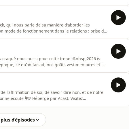
y pour plus d'informations.
rick, qui nous parle de sa manière d'aborder les
on mode de fonctionnement dans le relations : prise de
 par Acast. Visitez acast.com/privacy pour plus
craqué nous aussi pour cette trend :&nbsp;2026 is
époque, ce qu’on faisait, nos goûts vestimentaires et les
ar Acast. Visitez acast.com/privacy pour plus
nne écoute 🎙️🩷 Hébergé par Acast. Visitez
plus d’épisodes