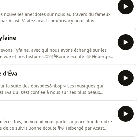
des nouvelles anecdotes sur nous au travers du fameux
Tyfaine
ecevons Tyfaine, avec qui nous avons échangé sur les
de vue et nos histoires.🫶🏻🎙️Bonne écoute !🩷 Hébergé
us d'informations.
e d'Éva
our la suite des épisodes&nbsp;« Les musiques qui
st Eva qui s’est confiée à nous sur ses plus beaux
é par Acast. Visitez acast.com/privacy pour plus
ières fois, on voulait vous parler aujourd'hui de notre
de ce suivi ! Bonne écoute 🎙️🩷 Hébergé par Acast.
ations.