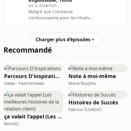
questionne sur son propre but en
oct. 8, 2024
19:01
tant qu'IA. Des rencontres
Malgré que Constance
inattendues ouvrent la voie à une
s'enthousiasme pour les rituels
exploration de son identité et de sa
humains, en particulier le petit-
liberté.Avec les voix de :Nathalie
déjeuner et les blagues, l'ennui
Ferreira (Constance)Jason Grangi
s'installe rapidement dans le Grenier
Charger plus d’épisodes
de l'humanité. En tentant d'aider
Recommandé
Constance à se recalibrer, Timo
appuie par erreur sur un mauvais
bouton. Tout tourne au cauchemar à
partir de là.Avec les voix de :Nathalie
Ferreira (Constance)Jason Grangier
Parcours D'inspirations
Note à moi-même
(Timo, Pluton)Laurent Guiot (Opéra
Hawa - FashionHaws
Mona Boujtita
Histoires de Succès
Fabrice FLORENT
ça valait l'appel (Les meilleures histoires de la relation client)
BenoitC