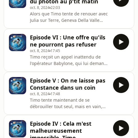
du photon au p'tit matin
Cependant, un appel de Babylone les
oct. 8, 2024
22:03
avertit que Zodiak a tiré sur un gros
Alors que Timo tente de renouer avec
objet dans l'espace, et ce gros objet
Julia sur Terre, Geneva Della Valle
n'était pas l'astéroïde.Avec les voix de
dévoile à Babylone qu'elle prépare un
:Nathalie Ferreira (Constance)Jason
coup stratégique pour prendre le
Grangier (Timo, Pluton, IACOI)Laurent
Episode VI : Une offre qu'ils
pouvoir, prévoyant de faire commettre
Guiot (
ne pourront pas refuser
une erreur fatale au président
oct. 8, 2024
17:45
Zodiak.Avec les voix de :Nathalie
Timo reçoit un appel inattendu de
Ferreira (Constance)Jason Grangier
l'opérateur Babylone, qui lui demande
(Timo, Pluton, Ingénieur en chef,
de l'aide concernant un mystérieux
IACOI)Laurent Guiot (Opérateur
"Rayon de la Mort" capable de
Babylone)Patricia Vicente (Geneva
Episode V : On ne laisse pas
détruire l'astéroïde menaçant la Terre.
Della Valle)Thomas
Constance dans un coin
Le trio sur Terre décide alors
oct. 8, 2024
17:48
d'explorer le Grenier de l'humanité
Timo tente maintenant de se
pour retrouver ce rayon parmi des
débrouiller tout seul, mais en vain,
objets étranges et des plans farfelus.
après une tentative infructueuse de
Cependant, Timo a sa propre
faire du café. Errant dans les rues,
stratégie pour négocier la remise du
Episode IV : Cela m'est
Constance, frustrée de ne plus
rayon, laissant pr
malheureusement
pouvoir suivre son programme, se
impossible, Timo