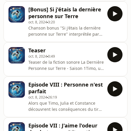
les réparations terminées, la nouvelle
(Constance)Thomas Wendling (Oh oh
présidente Della Valle reprend les
[Bonus] Si j'étais la dernière
oh !)Jason Grangier (Timo,
choses en main et honore sa
personne sur Terre
Pluton)Mixage : Pietro LindleyMusique
meilleure ingénieure, Julia. Pendant
oct. 8, 2024
3:20
: Foucauld DesrousseauxIllustrations :
ce
Chanson bonus "Si j'étais la dernière
Pierre-Henri ParisodRéalisé par Jason
personne sur Terre" interprétée par
GrangierA bientôt pour la saison 2 ! :)
Jason Gee (Jason Grangier). Hébergé
Hébergé par Acast. Visitez
par Acast. Visitez acast.com/privacy
acast.com/privacy pour plus
Teaser
pour plus d'informations.
d'informations.
oct. 8, 2024
0:49
Teaser de la fiction sonore La Dernière
Personne sur Terre - Saison 1Timo, un
trentenaire fainéant, se réveille en
pensant vivre une journée normale…
Episode VIII : Personne n'est
jusqu'à ce qu'il découvre qu'il est
parfait
littéralement la dernière personne
oct. 8, 2024
26:19
sur Terre ! Accompagné de
Alors que Timo, Julia et Constance
Constance, une IA aussi sarcastique
découvrent les conséquences du tir
qu'agaçante, il apprend que toute
surpuissant enclenché par Zodiak,
l’humanité s’est envolée à cause d’une
Julia propose de faire du shopping
menace apocalyptique. Timo va devoir
Episode VII : J'aime l'odeur
pour se changer les idées.
gérer c