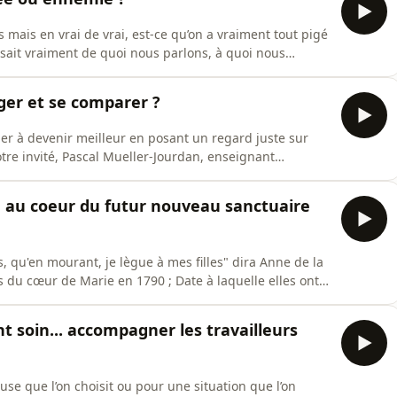
 mais en vrai de vrai, est-ce qu’on a vraiment tout pigé
u’on sait vraiment de quoi nous parlons, à quoi nous
ux familles et à la parentalité, on fait venir un
 conférence en sciences de la communication. On
ger et se comparer ?
er à devenir meilleur en posant un regard juste sur
re invité, Pascal Mueller-Jourdan, enseignant
usion d'une émission réalisée le 5 février.Hébergé par
-de-confidentialite pour plus d'informations.
n au coeur du futur nouveau sanctuaire
s, qu'en mourant, je lègue à mes filles" dira Anne de la
es du cœur de Marie en 1790 ; Date à laquelle elles ont
est la vraie croix d'Anjou. Afin de revitaliser la
œurs construisent un sanctuaire. Les travaux ont
t soin... accompagner les travailleurs
e que l’on choisit ou pour une situation que l’on