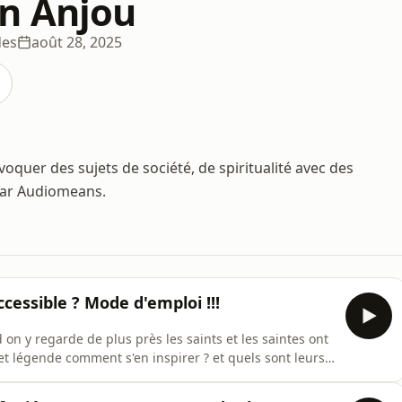
n Anjou
des
août 28, 2025
quer des sujets de société, de spiritualité avec des
par Audiomeans.
ccessible ? Mode d'emploi !!!
on y regarde de plus près les saints et les saintes ont
et légende comment s'en inspirer ? et quels sont leurs
on de l'émission réalisée le 30 janvier 2025.Hébergé
ique-de-confidentialite pour plus d'informations.