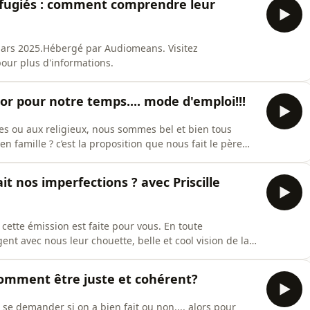
éfugiés : comment comprendre leur
 mars 2025.Hébergé par Audiomeans. Visitez
pour plus d'informations.
or pour notre temps.... mode d'emploi!!!
es ou aux religieux, nous sommes bel et bien tous
 en famille ? c’est la proposition que nous fait le père
ertus en famille.... prudence, justice, courage,
us dit tout !Une rediffusion de l'émission réalisée le 23
it nos imperfections ? avec Priscille
, cette émission est faite pour vous. En toute
nt avec nous leur chouette, belle et cool vision de la
 Hélène
 Emission qui fait du bien vous allez l'entendre !!!Une
comment être juste et cohérent?
 se demander si on a bien fait ou non.... alors pour