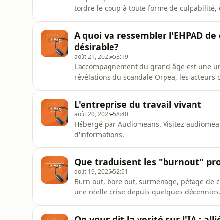
tordre le coup à toute forme de culpabilité,
d'espérance pour avancer dans la confiance 
blondes !Une rediffusion de l'émission réal
A quoi va ressembler l'EHPAD de 
audiom
désirable?
août 21, 2025
53:19
L'accompagnement du grand âge est une urge
révélations du scandale Orpea, les acteurs 
personne bénéficaire au coeur du processus 
choix. Regards croisés et passionnants sur l
L'entreprise du travail vivant
startup, une ass
août 20, 2025
58:40
Hébergé par Audiomeans. Visitez audiomeans
d'informations.
Que traduisent les "burnout" pro
août 19, 2025
52:51
Burn out, bore out, surmenage, pétage de ca
une réelle crise depuis quelques décennie
prévenir des maladies psychiques et surtout retrouver un juste rapport au travail, comme lieu
d’épnouissement et d’expression de ses talen
On vous dit la verité sur l'IA : al