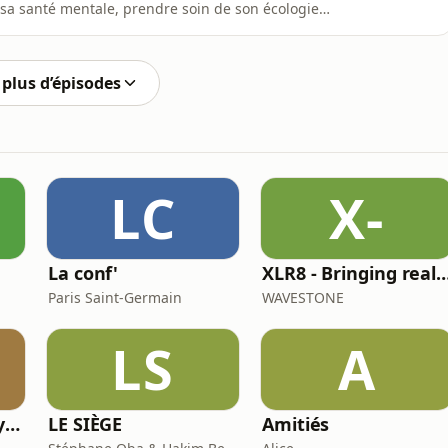
sa santé mentale, prendre soin de son écologie
ais qui permettent de panser les maux. On en parle
onnels de l’estime de soi. Les étudiants de l'Ircom
plus d’épisodes
LC
X-
La conf'
XLR8 - Bringing real-w orld learnings and experiences i
Paris Saint-Germain
WAVESTONE
LS
A
Beta Finch - Energy & Utilities - FR
LE SIÈGE
Amitiés