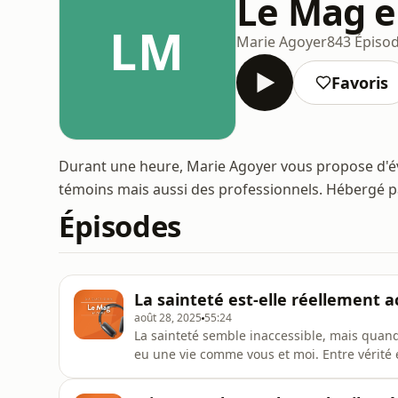
Le Mag e
LM
Marie Agoyer
843 Épiso
Favoris
Durant une heure, Marie Agoyer vous propose d'évo
témoins mais aussi des professionnels. Hébergé 
Épisodes
La sainteté est-elle réellement a
août 28, 2025
55:24
La sainteté semble inaccessible, mais quand 
eu une vie comme vous et moi. Entre vérité 
points communs? Décryptage....Une rediffusi
par Audiomeans. Visitez audiomeans.fr/polit