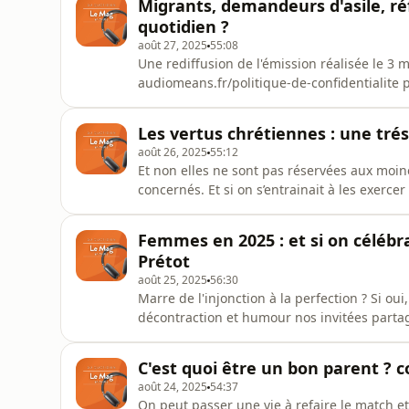
Migrants, demandeurs d'asile, r
quotidien ?
août 27, 2025
55:08
Une rediffusion de l'émission réalisée le 3
audiomeans.fr/politique-de-confidentialite 
Les vertus chrétiennes : une trés
août 26, 2025
55:12
Et non elles ne sont pas réservées aux moin
concernés. Et si on s’entrainait à les exercer
Matthias Amiot avec son livre : cultiver les v
tempérance, foi espérance et charité…. on vo
Femmes en 2025 : et si on célébra
janvier
Prétot
août 25, 2025
56:30
Marre de l'injonction à la perfection ? Si oui
décontraction et humour nos invitées partage
vie de femme... Priscille Prétot auteure du livre "Maman dépassée mais heureuse" et
Bonhomme, créatrice de Fabuleuses au foyer.
C'est quoi être un bon parent ? 
rediffusion de l'
août 24, 2025
54:37
On peut passer une vie à refaire le match et