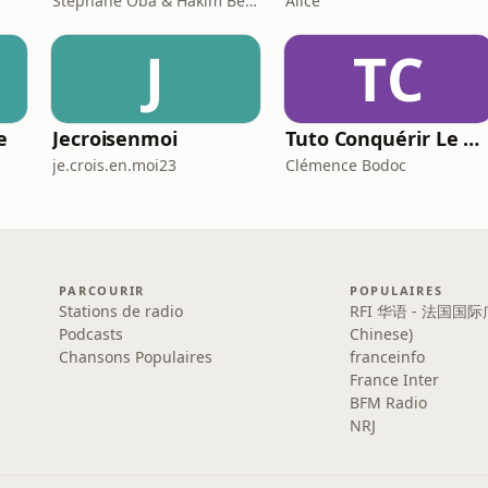
Stéphane Oba & Hakim Benbadra
Alice
J
TC
e
Jecroisenmoi
Tuto Conquérir Le Monde
je.crois.en.moi23
Clémence Bodoc
PARCOURIR
POPULAIRES
Stations de radio
RFI 华语 - 法国国际
Podcasts
Chinese)
Chansons Populaires
franceinfo
France Inter
BFM Radio
NRJ