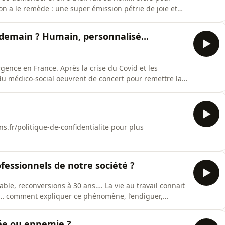
 on a le remède : une super émission pétrie de joie et
"espérer et en soi" pour faire grandir nos chères têtes
isée le 26 février 2025.Hébergé par Audiomeans. Visitez
demain ? Humain, personnalisé...
nce en France. Après la crise du Covid et les
du médico-social oeuvrent de concert pour remettre la
dans l'individualisation et l'auto-determination de ses
e sujet avec des professionnels du vieillissement : une
.fr/politique-de-confidentialite pour plus
fessionnels de notre société ?
ble, reconversions à 30 ans…. La vie au travail connait
s… comment expliquer ce phénomène, l’endiguer,
ts ?Une rediffusion de l'émission réalisée le 11 février
liée ou ennemie ?