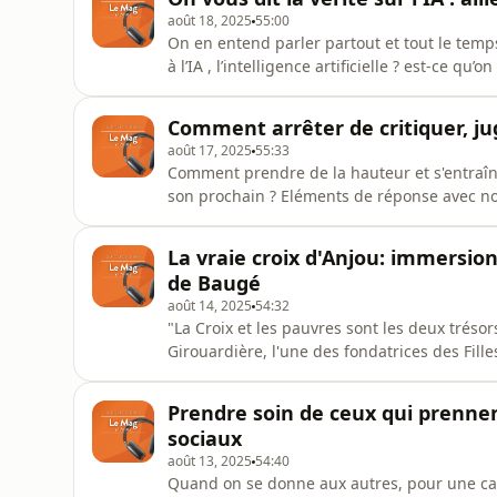
2025.Hébergé par
août 18, 2025
55:00
On en entend parler partout et tout le temps
à l’IA , l’intelligence artificielle ? est-ce q
attendre ? Dans le Mag du mercredi reservé a
spécialiste, Stéphane Blocquaux, maitre de
Comment arrêter de critiquer, ju
parlera d’intel
août 17, 2025
55:33
Comment prendre de la hauteur et s'entraîn
son prochain ? Eléments de réponse avec not
chercheur à l'UCO en philosophie.Une rediff
Audiomeans. Visitez audiomeans.fr/politique
La vraie croix d'Anjou: immersio
de Baugé
août 14, 2025
54:32
"La Croix et les pauvres sont les deux trésor
Girouardière, l'une des fondatrices des Fill
fait l'acquisition de ce trésor inestimable qu'
communauté et cet unique patrimoine, les s
Prendre soin de ceux qui prennen
commencé
sociaux
août 13, 2025
54:40
Quand on se donne aux autres, pour une caus