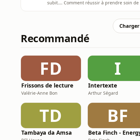
subit…. Comment réussir à prendre soin de 
intérieure ? oui ce sont des grands mots m
avec des travailleurs sociaux et des professi
organisent un forum en ce se
Charger 
Recommandé
FD
I
Frissons de lecture
Intertexte
Valérie-Anne Bon
Arthur Ségard
TD
BF
Tambaya da Amsa