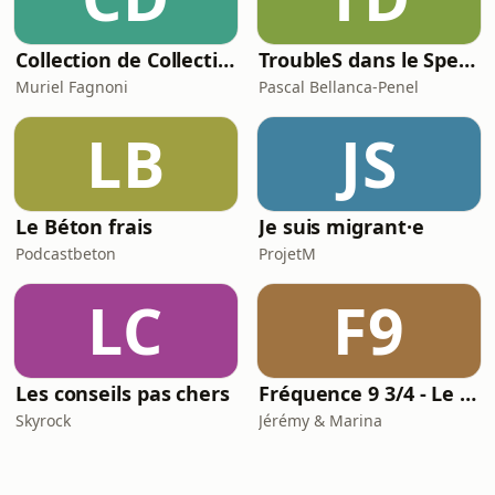
Collection de Collectionneurs
TroubleS dans le Spectre
Muriel Fagnoni
Pascal Bellanca-Penel
LB
JS
Le Béton frais
Je suis migrant·e
Podcastbeton
ProjetM
LC
F9
Les conseils pas chers
Fréquence 9 3/4 - Le podcast Harry Potter chapitre par chapitre
Skyrock
Jérémy & Marina