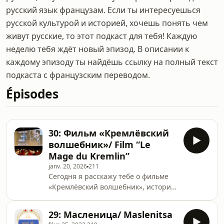
русский язык французам. Если ты интересуешься
русской культурой и историей, хочешь понять чем
живут русские, то этот подкаст для тебя! Каждую
неделю тебя ждёт новый эпизод. В описании к
каждому эпизоду ты найдёшь ссылку на полный текст
подкаста с французским переводом.
Épisodes
30: Фильм «Кремлёвский
волшебник»/ Film “Le
Mage du Kremlin”
janv. 20, 2026
211
Сегодня я расскажу тебе о фильме
«Кремлёвский волшебник», истории
главного идеолога Кремля. Текст
подкаста:
29: Масленица/ Maslenitsa
https://taprofderusse.fr/2026/01/20/30-