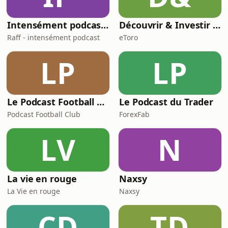
Intensément podcast - L'univers des HPI, Neuroatypiques & Co
Découvrir & Investir par etoro
Raff - intensément podcast
eToro
LP
LP
Le Podcast Football Club – le Foot, raconté par ceux qui le vivent !
Le Podcast du Trader
Podcast Football Club
ForexFab
LV
N
La vie en rouge
Naxsy
La Vie en rouge
Naxsy
CD
TD