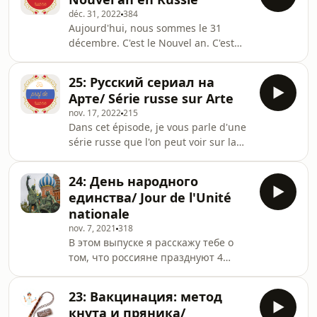
de son réalisateur.
déc. 31, 2022
384
Aujourd'hui, nous sommes le 31
décembre. C'est le Nouvel an. C'est
une grande fête en Russie. Dans cet
épisode, je te raconte comment les
25: Русский сериал на
russes le fête.Bonne année !
Арте/ Série russe sur Arte
nov. 17, 2022
215
Dans cet épisode, je vous parle d'une
série russe que l'on peut voir sur la
chaîne Arte.Voici le lien :
https://www.arte.tv/fr/videos/RC-
24: День народного
022415/an-ordinary-woman/.La série
единства/ Jour de l'Unité
est disponible en replay. Pour la
nationale
transcription de l'épisode, allez sur
nov. 7, 2021
318
mon site :
В этом выпуске я расскажу тебе о
https://taprofderusse.fr/podcast/.
том, что россияне празднуют 4
ноября. Ты узнаешь об одном
непростом периоде в истории
23: Вакцинация: метод
России и том, как русские смогли его
кнута и пряника/
преодолеть. Ссылка на текст: