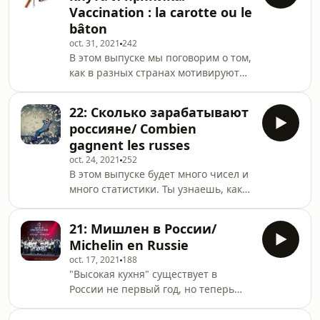
Vaccination : la carotte ou le
https://www.russe-paris.com/post/
bâton
день-народного-единства--jour-de-l-
oct. 31, 2021
242
unité-nationale.
В этом выпуске мы поговорим о том,
как в разных странах мотивируют
население к вакцинации. Как
начинают применять метод
22: Сколько зарабатывают
пряника там, где метод кнута уже не
россияне/ Combien
действует. Ссылка на текст:
gagnent les russes
https://www.russe-paris.com/post/
oct. 24, 2021
252
вакцинация-метод-кнута-и-пряника-
В этом выпуске будет много чисел и
-vaccination-la-carotte-ou-le-bâton.
много статистики. Ты узнаешь, какая
средняя зарплата в России, сколько
получают пенсионеры и о какой
21: Мишлен в России/
сумме мечтают люди. Ссылка на
Michelin en Russie
текст: https://www.russe-
oct. 17, 2021
188
paris.com/post/сколько-
"Высокая кухня" существует в
зарабатывают-россияне--combien-
России не первый год, но теперь
gagnent-les-russes
она получила мировое признание.
На этой неделе состоялась