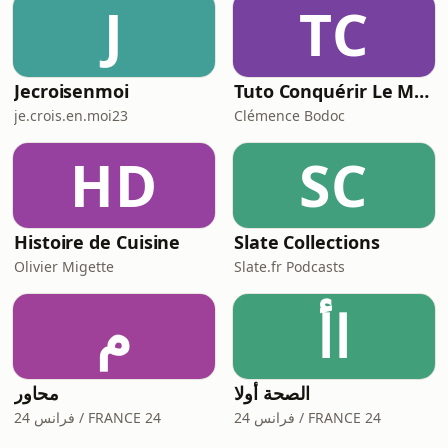
J
TC
Jecroisenmoi
Tuto Conquérir Le Monde
je.crois.en.moi23
Clémence Bodoc
HD
SC
Histoire de Cuisine
Slate Collections
Olivier Migette
Slate.fr Podcasts
اأ
م
الصحة أولا
محاور
فرانس 24 / FRANCE 24
فرانس 24 / FRANCE 24