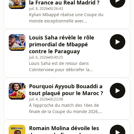
la France au Real Madrid ?
grâce à leur puissance offensive, mais
juil. 8, 2026
00:26:43
aussi à leur solidité collective et à
Kylian Mbappé réalise une Coupe du
l&#39;émergence de nouveaux
monde exceptionnelle avec
talents comme Michael Olise.Dans
l&#39;équipe de France. Buteur,
cette vidéo, l&#39;ancien
leader, impliqué dans le pressing,
international français revient en
Louis Saha révèle le rôle
investi dans le collectif... le capitaine
détail sur les points forts de cette équ
primordial de Mbappé
des Bleus affiche un visage bien
contre le Paraguay
différent de celui aperçu ces derniers
juil. 6, 2026
00:40:25
mois au Real Madrid.Alors que sa
Louis Saha est de retour dans
première saison en Espagne a été
Colinterview pour débriefer la
marquée par de nombreuses
qualification de l&#39;Équipe de
critiques malgré ses statistiques,
France face au Paraguay et se
Mbappé semble aujourd&#39;hui l
Pourquoi Ayyoub Bouaddi a
projeter sur le quart de finale de
tout plaqué pour le Maroc ?
Coupe du monde 2026 contre le
juil. 4, 2026
00:22:08
Maroc.Dans cet entretien,
À l’approche du match des 16es de
l&#39;ancien international français
finale de la Coupe du monde 2026,
revient sur ce huitième de finale
Ayyoub Bouaddi s&#39;impose
particulièrement tendu, le rôle
comme l&#39;une des grandes
essentiel joué par Kylian Mbappé
Romain Molina dévoile les
révélations du tournoi.Brillant avec le
dans le leadership des Bleus, la