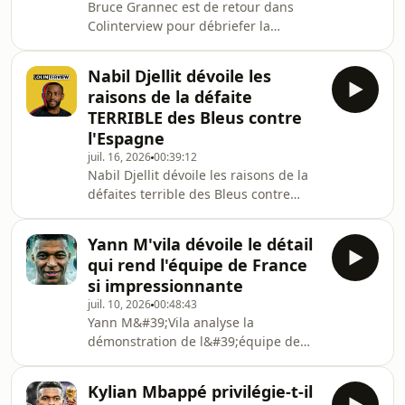
Bruce Grannec est de retour dans
après chaque échec en sélection,
Colinterview pour débriefer la
Messi a dû mener un combat que peu
qualification de l&#39;Argentine face
de stars ont connu dans
à l&#39;Angleterre et se projeter sur
l&#39;histoire du sport.Comment le
Nabil Djellit dévoile les
la grande finale de la Coupe du
raisons de la défaite
monde 2026 contre
TERRIBLE des Bleus contre
l&#39;Espagne.Dans cet entretien,
l'Espagne
Bruce Grannec analyse la force
juil. 16, 2026
00:39:12
mentale impressionnante de
Nabil Djellit dévoile les raisons de la
l&#39;Albiceleste, les choix de
défaites terrible des Bleus contre
Thomas Tuchel, l&#39;influence
l'Espagne. Le journaliste France
toujours aussi incroyable de Lionel
Football est revenu sur les éléments
Messi à 39 ans, mai
Yann M'vila dévoile le détail
qui ont manqué pour que Kylian
qui rend l'équipe de France
Mbappé et les Bleus parviennent à
si impressionnante
battre l'Espagne. Nabil Djellit a aussi
juil. 10, 2026
00:48:43
dressé le bilan des forces et des
Yann M&#39;Vila analyse la
manques de cette équipe de France
démonstration de l&#39;équipe de
sous les ordres de Didier Deschamps
France après sa victoire face au
depuis 14 ans à la tête des BleusNous
Maroc. Les Bleus de Kylian Mbappé
sommes n
Kylian Mbappé privilégie-t-il
ont une nouvelle fois impressionné