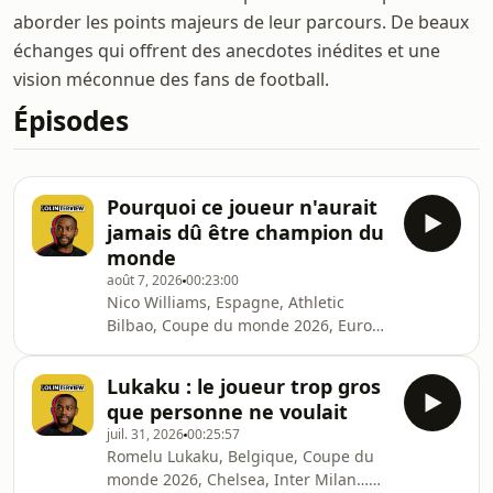
aborder les points majeurs de leur parcours. De beaux
échanges qui offrent des anecdotes inédites et une
vision méconnue des fans de football.
Épisodes
Pourquoi ce joueur n'aurait
jamais dû être champion du
monde
août 7, 2026
00:23:00
Nico Williams, Espagne, Athletic
Bilbao, Coupe du monde 2026, Euro…
Comment l&#39;un des meilleurs
ailiers du monde est-il devenu un
Lukaku : le joueur trop gros
joueur décisif dans les plus grands
que personne ne voulait
rendez-vous ?Buteur en finale de
juil. 31, 2026
00:25:57
l&#39;Euro et passeur décisif en
Romelu Lukaku, Belgique, Coupe du
finale du Mondial, Nico Williams
monde 2026, Chelsea, Inter Milan…
s&#39;est imposé comme l&#39;un