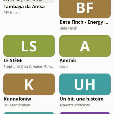
BF
et les véritables dangers qui
Tambaya da Amsa
attendent la France da
RFI Hausa
Beta Finch - Energy & Utilities - FR
Beta Finch
LS
A
LE SIÈGE
Amitiés
Stéphane Oba & Hakim Benbadra
Alice
K
UH
Kunnafoniw
Un hit, une histoire
RFI Mandenkan
Alouette Podcasts