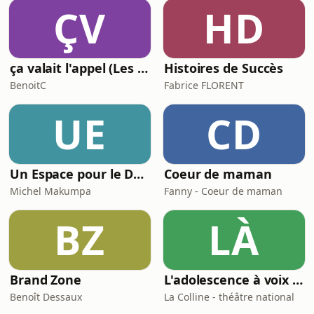
ÇV
HD
ça valait l'appel (Les meilleures histoires de la relation client)
Histoires de Succès
BenoitC
Fabrice FLORENT
UE
CD
Un Espace pour le Deuil
Coeur de maman
Michel Makumpa
Fanny - Coeur de maman
BZ
LÀ
Brand Zone
L'adolescence à voix haute
Benoît Dessaux
La Colline - théâtre national