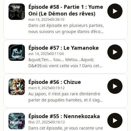
jeu interdit.Les choses prennent une
l’enfance croise les ténèbres du Yume
Épisode #58 - Partie 1 : Yume
tournure plus sombre, et l’ombre du
Oni.
Oni (Le Démon des rêves)
Yume Oni continue de grandir…Le
mai 14, 2025
00:38:10
podcast est disponible sur Spotify,
Dans cet épisode en plusieurs parties,
Apple podcast, Amazon music,
nous suivons un groupe d’amis d’école
Audible et Youtube.Mes réseaux :
primaire qui, poussés par la curiosité,
Instagram :
décident de s’essayer à un jeu
@japonfaismoipeurDiscord :
Épisode #57 : Le Yamanoke
interdit. Une décision qui va les
⁠⁠https://discord.gg/MBcNhEEMFf⁠⁠Pour
avr. 14, 2025
00:11:04
entraîner bien plus loin qu’ils ne
soutenir le podcast
&quot;Ten... Sou... Metsu...&quot;
l’imaginaient… là où l’innocence de
D&#39;où vient cette voix ? Dans cet
l’enfance croise les ténèbres du Yume
épisode, découvrez comment une
Oni.Le podcast est disponible sur
simple balade en voiture va
Spotify, Apple podcast, Amazon
Épisode #56 : Chizue
bouleverser la vie d&#39;un père et
music, Audible et Youtube.Mes
mars 9, 2025
00:19:12
de sa fille...Le podcast est disponible
réseaux : Inst
Au Japon, il n’est pas rare d’entendre
sur Spotify, Apple podcast, Amazon
parler de poupées hantées, et il s’agit
music, Audible et Youtube.Mes
souvent des Ichimatsu Ningyō. Leur
réseaux : Instagram :
ressemblance troublante avec les
@japonfaismoipeurDiscord :
Épisode #55 : Nennekozaka
humains en ferait des réceptacles
⁠⁠https://discord.gg/MBcNhEEMFf⁠⁠Pour
févr. 27, 2025
00:16:12
idéaux pour les âmes des disparus. La
soutenir le podcast :
Dans cet épisode, je vous raconte une
plus célèbre d’entre elles est sans