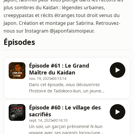
plus sombres du Kaidan : légendes urbaines,
creepypastas et récits étranges tout droit venus du
Japon. Création et montage par Sabrina. Retrouvez-
nous sur Instagram @japonfaismoipeur.
Épisodes
Épisode #61 : Le Grand
Maître du Kaidan
nov. 19, 2025
00:13:14
Dans cet épisode, vous découvrirez
l’histoire de Tadokoro-kun, un jeune
écolier pas vraiment comme les
autres. Nous parlerons également du
Épisode #60 : Le village des
kotodama, un concept japonais selon
sacrifiés
lequel les mots possèdent un pouvoir,
sept. 14, 2025
00:16:10
un pouvoir qui peut protéger… ou
Un soir, un garçon prénommé N-kun
effrayer.
voyage avec ses parents lorsqu’une