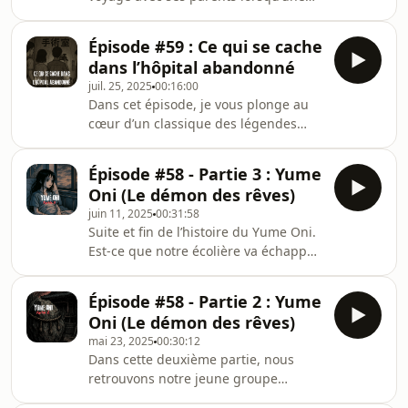
panne les force à s’arrêter en pleine
montagne. En cherchant de l’aide, il
Épisode #59 : Ce qui se cache
aperçoit un hameau isolé, aux
dans l’hôpital abandonné
maisons allumées mais étrangement
juil. 25, 2025
00:16:00
désertes.Un vieux panneau
Dans cet épisode, je vous plonge au
d’affichage attire son regard.Dessus,
cœur d’un classique des légendes
le visage flou d’une jeune fille. Et
urbaines japonaises : celle d’un
personne à l’horizon.Ce qu’il va
groupe d’amis qui, une nuit, décident
découvrir à Akasabi défie toute
Épisode #58 - Partie 3 : Yume
de s’aventurer dans un hôpital
logique.
Oni (Le démon des rêves)
abandonné, guidés par un seul
juin 11, 2025
00:31:58
objectif… mettre leur courage à
Suite et fin de l’histoire du Yume Oni.
l’épreuveLe podcast est disponible sur
Est-ce que notre écolière va échapper
Spotify, Apple podcast, Amazon
à ce cauchemar ? Synopsis :Dans cet
music, Audible et Youtube.Mes
épisode en plusieurs parties, nous
réseaux : Instagram :
Épisode #58 - Partie 2 : Yume
suivons un groupe d’amis d’école
@japonfaismoipeurDiscord :
Oni (Le démon des rêves)
primaire qui, poussés par la curiosité,
⁠⁠https://discord.
mai 23, 2025
00:30:12
décident de s’essayer à un jeu
Dans cette deuxième partie, nous
interdit. Une décision qui va les
retrouvons notre jeune groupe
entraîner bien plus loin qu’ils ne
d’enfants, toujours pris au piège du
l’imaginaient… là où l’innocence de