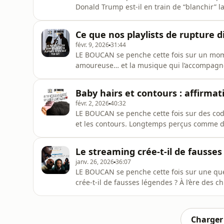
Donald Trump est-il en train de “blanchir” l
références culturelles détournées et normali
divertissement, image et idéologie semble d
Ce que nos playlists de rupture 
présence dans l’ima
févr. 9, 2026
31:44
LE BOUCAN se penche cette fois sur un mom
amoureuse… et la musique qui l’accompagne
chansons qui parlent à notre place. Mais po
refuges émotionnels ? Est-ce qu’on écoute p
Baby hairs et contours : affirmat
compris ? Entre ballades déch
févr. 2, 2026
40:32
LE BOUCAN se penche cette fois sur des cod
et les contours. Longtemps perçus comme des
normes de beauté, particulièrement dans les
nettes et de cheveux plaqués, ne transforme-
Le streaming crée-t-il de fausse
identitaire,
janv. 26, 2026
36:07
LE BOUCAN se penche cette fois sur une ques
crée-t-il de fausses légendes ? À l’ère des ch
réussite artistique semble de plus en plus m
font-ils réellement une légende ? À force d
marketing et de
Charger 