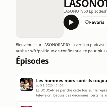
LASONO
LASONOTV
60 Épisodes
Favoris
Bienvenue sur LASONORADIO, la version podcast 
ausha.co/fr/politique-de-confidentialite pour plus
Épisodes
Les hommes noirs sont-ils toujo
août 3, 2026
1:01:56
LE BOUCAN se penche cette fois sur la repr
télévision. Depuis des décennies, certains 
comique, le banlieusard, l'homme violent ou
De Ahmed Sylla à Tyler Perry, en passant pa