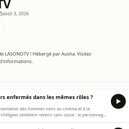
TV
août 3, 2026
de LASONOTV ! Hébergé par Ausha. Visitez
 d'informations.
urs enfermés dans les mêmes rôles ?
ésentation des hommes noirs au cinéma et à la
archétypes semblent revenir sans cesse : le personnage
 encore le recours au travestissement pour faire rire.
r les œuvres de Kery James, ces représentations