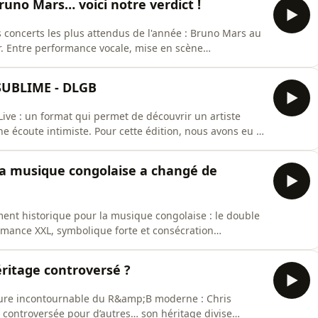
runo Mars… voici notre verdict !
 concerts les plus attendus de l'année : Bruno Mars au
. Entre performance vocale, mise en scène
iste confirme une nouvelle fois son statut de showman
u'est-ce qui fait réellement la force d'un concert de
SUBLIME - DLGB
Live : un format qui permet de découvrir un artiste
 écoute intimiste. Pour cette édition, nous avons eu la
l'artiste Rnb GEEMOYA, qui nous dévoile son nouvel EP
ie sincère, plongeons ensemble dans l’univers de
 la musique congolaise a changé de
nt historique pour la musique congolaise : le double
rmance XXL, symbolique forte et consécration
cap majeur dans sa carrière… et dans l’histoire de la
aconte vraiment cet événement ? Entre l’album XX, le
ritage controversé ?
gure incontournable du R&amp;B moderne : Chris
e controversée pour d’autres… son héritage divise