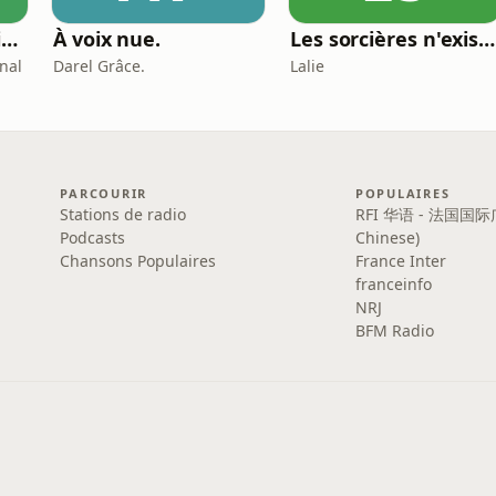
L'adolescence à voix haute
À voix nue.
Les sorcières n'existent pas
onal
Darel Grâce.
Lalie
PARCOURIR
POPULAIRES
Stations de radio
RFI 华语 - 法国国际
Podcasts
Chinese)
Chansons Populaires
France Inter
franceinfo
NRJ
BFM Radio