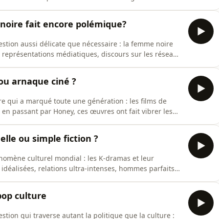
a marqué toute une génération avec son talent, sa
cale et visuelle. Mais entre succès indéniable et
noire fait encore polémique?
stion aussi délicate que nécessaire : la femme noire
 représentations médiatiques, discours sur les réseaux
ouvoir, le respect semble parfois reculer là où l’on
e respect parle-t-on réellement ? Est-ce une
 ou arnaque ciné ?
e qui a marqué toute une génération : les films de
en passant par Honey, ces œuvres ont fait vibrer les
s vocations… mais qu’en reste-t-il vraiment sur le plan
ibles, personnages stéréotypés et performances
lle ou simple fiction ?
omène culturel mondial : les K-dramas et leur
 idéalisées, relations ultra-intenses, hommes parfaits
es façonnent-elles inconsciemment les attentes
 jusqu’où cette fiction influence-t-elle le réel ?
pop culture
ion qui traverse autant la politique que la culture :