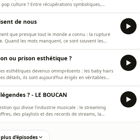
a pop culture ? Entre récupérations symboliques,
sation de certains discours, la frontière entre
e plus en plus floue. Mais que signifie vraiment cette
disent de nous
ent que presque tout le monde a connu : la rupture
. Quand les mots manquent, ce sont souvent les
urquoi certains sons deviennent-ils de véritables
our guérir, pour ruminer, ou simplement pour se sentir
ion ou prison esthétique ?
es esthétiques devenus omniprésents : les baby hairs
 détails, ils sont aujourd’hui érigés en véritables
 cultures afros. Mais à force de perfection, de lignes
t-on pas l’esthétique en injonction ? Entre affirmation
s légendes ? - LE BOUCAN
tion qui divise l’industrie musicale : le streaming
iffres, des playlists et des records de streams, la
esurée par les statistiques. Mais ces millions d’écoutes
e mises en avant algorithmiques, de stratégies
plus d’épisodes