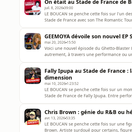
On était au Stade de France de B
interrogent autant qu'ell
juil. 8, 2026
39:00
LE BOUCAN se penche cette fois sur l'un des
Stade de France avec son The Romantic Tour
spectaculaire et ambiance électrique, l'art
incontournable. Mais au-delà du spectacle, q
GEEMOYA dévoile son nouvel EP 
Bruno Mars ? Est-ce son
mai 20, 2026
15:50
Voici une nouvel épisode du Ghetto-Blaster 
autrement, à travers une performance ou une
chance de partager un moment unique avec 
SUBLIME. Entre harmonie profonde et énerg
Fally Ipupa au Stade de France :
GEEMOYA et découvrons
dimension
mai 10, 2026
1:23:52
LE BOUCAN se penche cette fois sur un mome
Stade de France de Fally Ipupa. Entre perfo
internationale, l’artiste semble franchir un 
rumba moderne. Mais au-delà du show, que r
Chris Brown : génie du R&B ou hé
Bercy de Ferre Gola et
avr. 13, 2026
53:35
LE BOUCAN se penche cette fois sur une fi
Brown. Artiste surdoué pour certains, figur