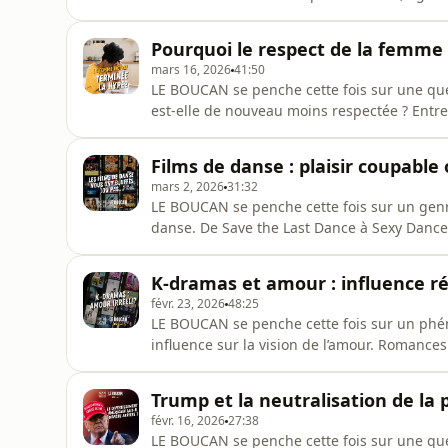
autant qu’il fascine. Depuis ses débuts, il 
longévité et son influence sur la scène musi
Pourquoi le respect de la femme 
polémiques persistantes, une qu
mars 16, 2026
41:50
LE BOUCAN se penche cette fois sur une que
est-elle de nouveau moins respectée ? Entre
sociaux, normes esthétiques et rapports de p
pensait avoir avancé. Mais de quel manque d
Films de danse : plaisir coupable
perception amplifiée p
mars 2, 2026
31:32
LE BOUCAN se penche cette fois sur un genr
danse. De Save the Last Dance à Sexy Dance 
salles, influencé la pop culture et nourri de
cinématographique ? Entre scénarios prévis
K-dramas et amour : influence rée
parfois plus chorégra
févr. 23, 2026
48:25
LE BOUCAN se penche cette fois sur un phén
influence sur la vision de l’amour. Romances
et histoires souvent hors du réel… ces séri
amoureuses, notamment chez les femmes ? Mais
Trump et la neutralisation de la 
Entre rêve, projection et fr
févr. 16, 2026
27:38
LE BOUCAN se penche cette fois sur une quest