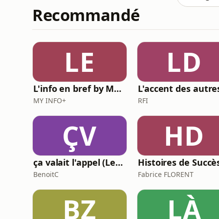
Recommandé
LE
LD
L'info en bref by MY INFO+
L'accent des autre
MY INFO+
RFI
ÇV
HD
ça valait l'appel (Les meilleures histoires de la relation client)
Histoires de Succè
BenoitC
Fabrice FLORENT
BZ
LÀ