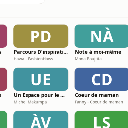
PD
NÀ
s
Parcours D'inspirations
Note à moi-même
Hawa - FashionHaws
Mona Boujtita
UE
CD
s
Un Espace pour le Deuil
Coeur de maman
Michel Makumpa
Fanny - Coeur de maman
ÀV
LS