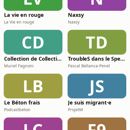
La vie en rouge
Naxsy
La Vie en rouge
Naxsy
CD
TD
Collection de Collectionneurs
TroubleS dans le Spectre
Muriel Fagnoni
Pascal Bellanca-Penel
LB
JS
Le Béton frais
Je suis migrant·e
Podcastbeton
ProjetM
LC
F9