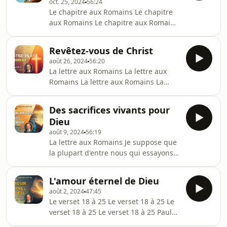
oct. 25, 2024
56:24
arrêtés au verset 5 à 7. Je pense que
Le chapitre aux Romains Le chapitre
nous allons y revenir et...
aux Romains Le chapitre aux Romains
Le chapitre aux Romains Le chapitre
aux Romains Le chapitre aux Romains
Revêtez-vous de Christ
Le chapitre aux Romains Le chapitre
août 26, 2024
56:20
aux Romains J'ai été impliqué dans
La lettre aux Romains La lettre aux
plus d'une controverse, pas
Romains La lettre aux Romains La
nécessairement directement, sur
lettre aux Romains 1 Pierre 2, versets
cette question particulière. Je trouve
13 à 17 Voici un fait important. Paul et
aussi que...
Des sacrifices vivants pour
Pierre, Paul a écrit la lettre aux
Dieu
Romains, Pierre a écrit cette lettre-ci,
août 9, 2024
56:19
ont tous deux été exécutés sous
La lettre aux Romains Je suppose que
l'Empire Romain....
la plupart d'entre nous qui essayons
de vivre la foi chrétienne sommes
d'accord pour dire qu'aujourd'hui,
L'amour éternel de Dieu
nous sommes sous pression. Toutes
août 2, 2024
47:45
sortes de pressions. Des pressions
Le verset 18 à 25 Le verset 18 à 25 Le
sociales, des pressions spirituelles,
verset 18 à 25 Le verset 18 à 25 Paul
des pressions mentales, des
parle donc de prier non seulement