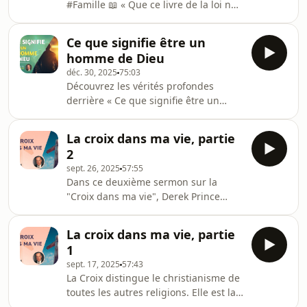
#Famille 📖 « Que ce livre de la loi ne
s'éloigne point de ta bouche ; médite-
le jour et nuit, pour agir fidèlement
Ce que signifie être un
selon tout ce qui y est écrit ; car c'est
homme de Dieu
alors que tu auras du succès dans tes
déc. 30, 2025
75:03
entreprises, c'est alors que tu
Découvrez les vérités profondes
réussiras. »...
derrière « Ce que signifie être un
homme de Dieu », un sermon
transformateur de Derek Prince.
La croix dans ma vie, partie
Luttez contre l’attaque satanique
2
systématique contre la masculinité en
sept. 26, 2025
57:55
vous basant sur les Écritures et
Dans ce deuxième sermon sur la
devenez un véritable homme de Dieu.
"Croix dans ma vie", Derek Prince
Plongez profondément dans ce sujet
souligne l'importance de la Croix et
vital et comprenez...
aborde les problèmes individuels des
La croix dans ma vie, partie
chrétiens et les problèmes
1
corrompant les églises quand elles
sept. 17, 2025
57:43
sous-estiment son importance.
La Croix distingue le christianisme de
toutes les autres religions. Elle est la
source de toute grâce, la base de la