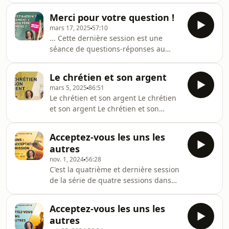
défaite de satan, la porte de la
Merci pour votre question !
sagesse secrète de Dieu, la
mars 17, 2025
57:10
démonstration ultime de l'amour de
... Cette dernière session est une
Dieu.
séance de questions-réponses au
cours de laquelle je cherche, par la
grâce de Dieu, à répondre à certaines
Le chrétien et son argent
des questions qui nous ont été
mars 5, 2025
86:51
posées, principalement en rapport
Le chrétien et son argent Le chrétien
avec l'enseignement donné dans les
et son argent Le chrétien et son
sessions précédentes. Ruth et moi
argent Le chrétien et son argent Le
avons parcouru ensemble les
chrétien et son argent Le chrétien et
questions-réponses et...
Acceptez-vous les uns les
son argent Le chrétien et son argent
autres
Le chrétien et son argent Le chrétien
nov. 1, 2024
56:28
et son argent Le chrétien et son
C'est la quatrième et dernière session
argent...
de la série de quatre sessions dans
lesquelles nous avons travaillé sur les
cinq derniers chapitres de l'Épitre aux
Acceptez-vous les uns les
Romains. Nous sommes arrivés au
autres
chapitre 15 et nous nous sommes