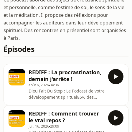
et personnelle, comme l'estime de soi, le sens de la vie
et la méditation. Il propose des réflexions pour
accompagner les auditeurs dans leur développement
spirituel. Des rencontres en présentiel sont organisées
à Paris.
Épisodes
REDIFF : La procrastination,
demain j'arrête !
août 6, 2026
34:36
Dieu Fait Du Stop : Le Podcast de votre
développement spirituel85% des
Français disent procrastiner, en faites-
vous partie ?Dans cet épisode,
REDIFF : Comment trouver
découvrez les différents profils de
le vrai repos ?
procrastinateur et déterminez ce qui
juil. 16, 2026
29:09
vous permettra de vous améliorer sur