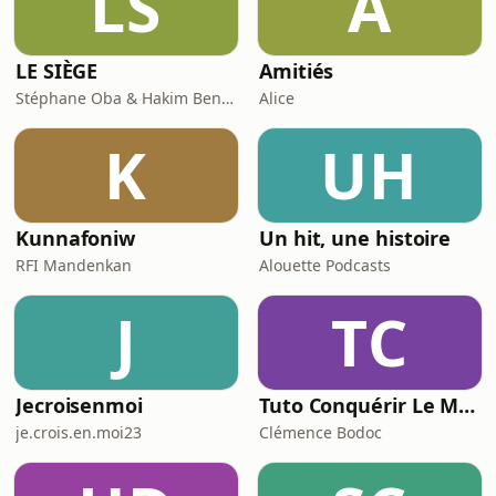
LS
A
LE SIÈGE
Amitiés
Stéphane Oba & Hakim Benbadra
Alice
K
UH
Kunnafoniw
Un hit, une histoire
RFI Mandenkan
Alouette Podcasts
J
TC
Jecroisenmoi
Tuto Conquérir Le Monde
je.crois.en.moi23
Clémence Bodoc