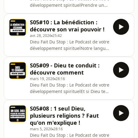
vous donnons les clés pour éveiller
développement spirituelPrendre un
votre conscience par rapport aux
nouveau départ n'est pas toujours
dispositifs techniques et les
évident. On traverse des émotions
questionnements pour mener un
S05#10 : La bénédiction :
comme la peur, la tristesse,
découvre son vrai pouvoir !
l'excitation. Cependant, parfois nous
avr. 28, 2026
25:42
sentons en nous un appel à vivre de
Dieu Fait Du Stop : Le Podcast de votre
nouvelles expériences, à faire
développement spirituelNotre langue
quelque chose de nouveau. Dans cet
a un vrai pouvoir sur le monde, plus
épisode, nous vous proposons
que nous ne pouvons l'imaginer !
quelques pistes pour appréhender ce
S05#09 - Dieu te conduit :
Dans cet épisode, nous vous
changement et sereinemen
découvre comment
proposons trois clés pour débloquer
mars 19, 2026
28:16
la bénédiction dans votre vie : 👉
Dieu Fait Du Stop : Le Podcast de votre
"Cela est bon" - Dieu nous bénit dès
développement spirituelEt si Dieu te
le commencement👉 Comment bénir
guidait… sans que tu t’en rendes
quelqu'un ?👉 La puissance d'une
compte ?On imagine souvent Dieu
bénédiction précise👉 Identifier tes
S05#08 : 1 seul Dieu,
devant nous, traçant la route. Mais s’il
freins à la bénédict
plusieurs religions ? Faut
était parfois derrière, à nous laisser
qu'on m'explique !
avancer tout en nous guidant
mars 5, 2026
28:16
autrement ?Dans cet épisode,
Dieu Fait Du Stop : Le Podcast de votre
découvre une vision surprenante : un