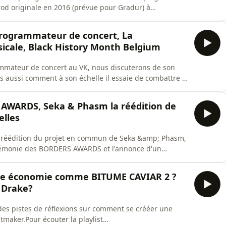
prod originale en 2016 (prévue pour Gradur) à
, il nous plonge dans les coulisses du business de la
 témoignage rare sur le manque d'honnêteté dans
rogrammateur de concert, La
sicale, Black History Month Belgium
ammateur de concert au VK, nous discuterons de son
is aussi comment à son échelle il essaie de combattre la
ers son job mais aussi surtout avec son association -
la chaîne et active la petite cloche pour ne louper
AWARDS, Seka & Phasm la réédition de
elles
 réédition du projet en commun de Seka &amp; Phasm,
cérémonie des BORDERS AWARDS et l'annonce d'un
otify ⁠https://sdz.sh/xaHzii/spotify⁠La playlist sur Apple
🔔 Abonne toi à la chaîne et active la petite cloche pour
ne économie comme BITUME CAVIAR 2 ?
r Drake?
 des pistes de réflexions sur comment se crééer une
maker.Pour écouter la playlist