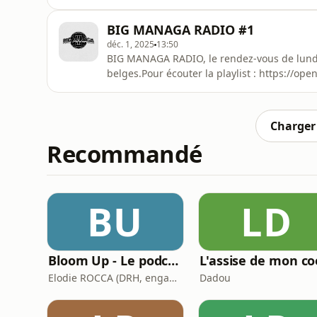
:https://open.spotify.com/playlist/5BnmV
la chaîne et active la petite cloche pour ne louper a
BIG MANAGA RADIO #1
déc. 1, 2025
13:50
BIG MANAGA RADIO, le rendez-vous de lundi 
belges.Pour écouter la playlist : https://
si=c04b5953a4414a84🔔 Abonne toi à la chaîn
vidéo :➕Instagram : https://www.instagram
: https://www.tiktok.com/@bigmanaga.podca
Charger 
Recommandé
BU
LD
Bloom Up - Le podcast des parents d'aujourd'hui
Elodie ROCCA (DRH, engagée pour une parentalité épanouie)
Dadou