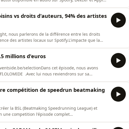
gaN'hésite pas à nous dire en commentaire ce que tu
o/politique-de-confidentialite pour plus
sins vs droits d'auteurs, 94% des artistes
ght, nous parlerons de la différence entre les droits
sence des artistes locaux sur Spotify.L'impacte que la
ness musical intenational.Seulement 6% des écoutes sont
qui révèle une fracture majeure dans la consommation
5 millions d'euros
ts.eventside.be/selectionDans cet épisode, nous avons
FI.OLOMIDE .Avec lui nous reviendrons sur sa
son dernier concert à l'ING ARENA de Bruxelles et
udoin sera différent.L'impact de son groupe Quartier
ière compétition de speedrun beatmaking
 créer la BSL (Beatmaking Speedrunning League) et
n une competition l'épisode complet