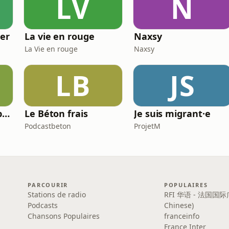
LV
N
der
La vie en rouge
Naxsy
La Vie en rouge
Naxsy
LB
JS
TroubleS dans le Spectre
Le Béton frais
Je suis migrant·e
Podcastbeton
ProjetM
PARCOURIR
POPULAIRES
Stations de radio
RFI 华语 - 法国国际
Podcasts
Chinese)
Chansons Populaires
franceinfo
France Inter