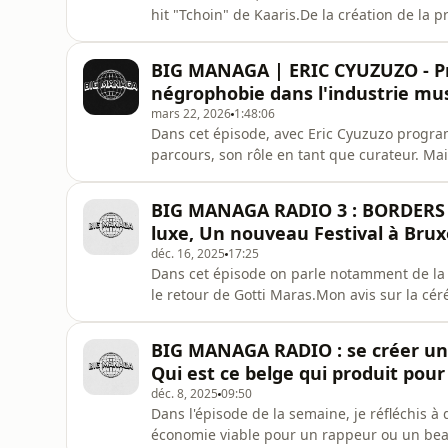
hit "Tchoin" de Kaaris.De la création de la 
l'arrangement final après un procès de 3 ans
musique entre la Belgique et la France. Un
BIG MANAGA | ERIC CYUZUZO - P
l'industrie et les ré
négrophobie dans l'industrie mu
mars 22, 2026
1:48:06
Dans cet épisode, avec Eric Cyuzuzo progr
parcours, son rôle en tant que curateur. Ma
négrophobie dans l'industrie musicale à trav
Black History Month Belgium.🔔 Abonne toi à 
BIG MANAGA RADIO 3 : BORDERS 
aucune vidéo :➕
luxe, Un nouveau Festival à Brux
déc. 16, 2025
17:25
Dans cet épisode on parle notamment de la
le retour de Gotti Maras.Mon avis sur la 
nouveau festival à Bruxelles.La playlist sur Sp
Music : ⁠https://sdz.sh/xaHzii/applemusicapp⁠
BIG MANAGA RADIO : se créer u
ne louper a
Qui est ce belge qui produit pou
déc. 8, 2025
09:50
Dans l'épisode de la semaine, je réfléchis à
économie viable pour un rappeur ou un beat