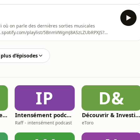
WgmJ8ASzLZUbRPXJS?si=c04b5953a4414a84🔔 Abonne toi à
ucune vidéo : ➕Instagram :
https://www.instagram.com/bigmanaga.podcast/ Tik Tok
où on parle des dernières sorties musicales
open.spotify.com/playlist/5BnmVWgmJ8ASzLZUbRPXJS?
e et active la petite cloche pour ne louper aucune
.com/bigmanaga.podcast/Tik Tok
stFacebook : http
plus d’épisodes
IP
D&
L'assise de mon coeur
Intensément podcast - L'univers des HPI, Neuroatypiques & Co
Découvrir & Investir par etor
Raff - intensément podcast
eToro