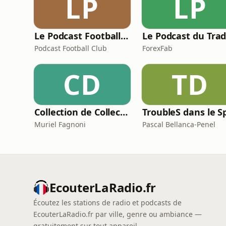
LP
LP
Le Podcast Football Club – le Foot, raconté par ceux qui le vivent !
Le Podcast du Tra
Podcast Football Club
ForexFab
CD
TD
Collection de Collectionneurs
Muriel Fagnoni
Pascal Bellanca-Penel
EcouterLaRadio.fr
Écoutez les stations de radio et podcasts de
EcouterLaRadio.fr par ville, genre ou ambiance —
gratuitement sur tout appareil.