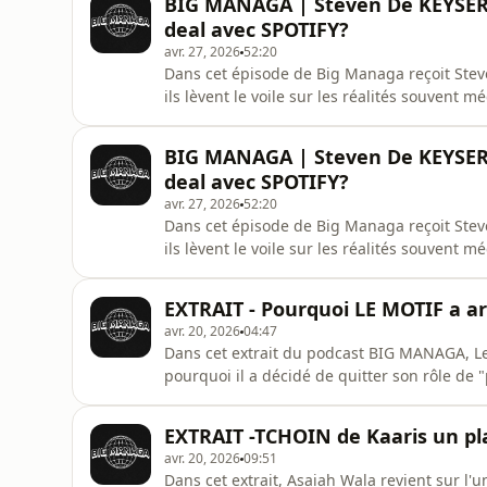
BIG MANAGA | Steven De KEYSER ,
https://www.tiktok.com/@bigmanaga.podca
deal avec SPOTIFY?
avr. 27, 2026
52:20
Dans cet épisode de Big Managa reçoit Stev
ils lèvent le voile sur les réalités souvent
déconstruisent les idées reçues sur la gestio
ou à la Sabam quand on est un artiste belge ? 
BIG MANAGA | Steven De KEYSER ,
d’auteur ? Co
deal avec SPOTIFY?
avr. 27, 2026
52:20
Dans cet épisode de Big Managa reçoit Stev
ils lèvent le voile sur les réalités souvent
déconstruisent les idées reçues sur la gestio
ou à la Sabam quand on est un artiste belge ? 
EXTRAIT - Pourquoi LE MOTIF a ar
d’auteur ? Co
avr. 20, 2026
04:47
Dans cet extrait du podcast BIG MANAGA, Le 
pourquoi il a décidé de quitter son rôle de 
qu'artiste. 🚀Il revient sur les "mathématiqu
autres ne payait pas ses factures, les tensio
EXTRAIT -TCHOIN de Kaaris un plag
le monde q
avr. 20, 2026
09:51
Dans cet extrait, Asaiah Wala revient sur l'u