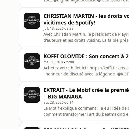
Music https://smartlink.ausha.co/big-mana
en pensesHébergé par Ausha. Visitez ausha.c
CHRISTIAN MARTIN - les droits voi
d'informations.
vicitimes de Spotify!
juil. 13, 2026
58:38
Avec Christian Martin, le président de Playri
d'auteurs et les droits voisins. La faible pré
Belgique peut avoir sur le droit et le busi
attribuées aux artistes locaux, un chiffre 
KOFFI OLOMIDE : Son concert à 2.
music
mai 30, 2026
25:00
Achetez votre billet ici : https://koffi.ticke
l'honneur de discuté avec la légende @KOF
responsabilité concernant les critiques de 
comment celui du 12 juillet au Stade Roi Ba
EXTRAIT - Le Motif crée la prem
Latin dans la musique d
| BIG MANAGA
avr. 28, 2026
06:14
Le Motif explique comment il a eu l'idée de
comment transformer l'art du beatmaking e
icihttps://youtu.be/KKwkdsMVnNg🔔 Abonne toi à la chaîne et active la petite cloche pour ne louper
aucune vidéo : ➕Instagram : https://www.instagram.com/bigmanaga.podcast/ Tik Tok :