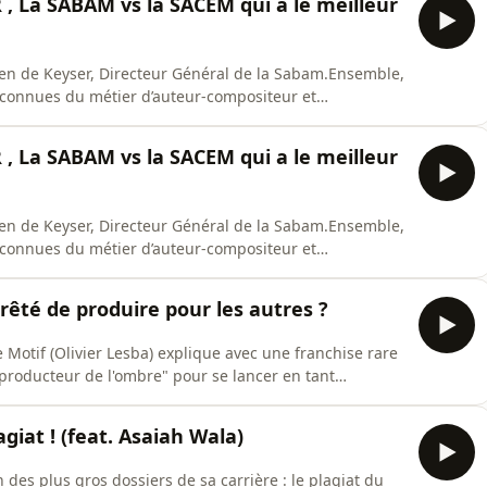
 La SABAM vs la SACEM qui a le meilleur
st
en de Keyser, Directeur Général de la Sabam.Ensemble,
 méconnues du métier d’auteur-compositeur et
n des droits en Belgique.- Faut-il s’inscrire à la SACEM
L’Intelligence Artificielle va-t-elle tuer les droits
 La SABAM vs la SACEM qui a le meilleur
en de Keyser, Directeur Général de la Sabam.Ensemble,
 méconnues du métier d’auteur-compositeur et
n des droits en Belgique.- Faut-il s’inscrire à la SACEM
L’Intelligence Artificielle va-t-elle tuer les droits
rêté de produire pour les autres ?
Motif (Olivier Lesba) explique avec une franchise rare
"producteur de l'ombre" pour se lancer en tant
es" de l'industrie : pourquoi faire des hits pour les
ns sur les droits d'auteur, et comment il a prouvé à tout
iat ! (feat. Asaiah Wala)
n des plus gros dossiers de sa carrière : le plagiat du