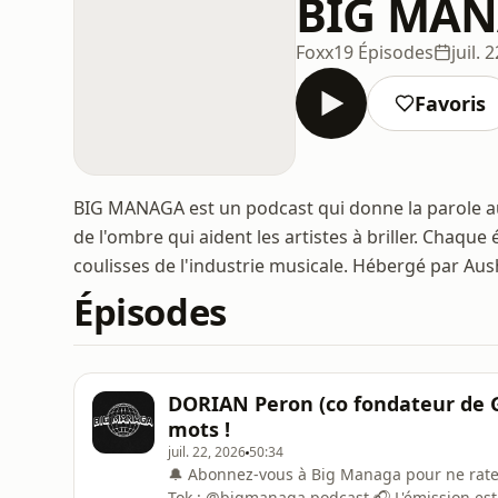
BIG MA
Foxx
19 Épisodes
juil. 
Favoris
BIG MANAGA est un podcast qui donne la parole au
de l'ombre qui aident les artistes à briller. Chaqu
coulisses de l'industrie musicale. Hébergé par Aus
Épisodes
DORIAN Peron (co fondateur de Gr
mots !
juil. 22, 2026
50:34
🔔 Abonnez-vous à Big Managa pour ne rate
Tok : @bigmanaga.podcast 🎧 L'émission est aussi disponible en audio sur Spotify, Deezer et Apple