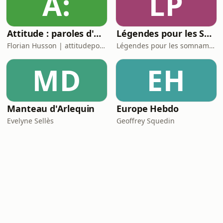
A:
LP
Attitude : paroles d'un hypersensible.
Légendes pour les Somnambules - Mythes et Histoires pour dormir
Florian Husson | attitudepodcast_
Légendes pour les somnambules
MD
EH
Manteau d'Arlequin
Europe Hebdo
Evelyne Sellès
Geoffrey Squedin