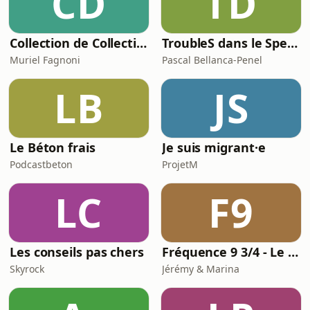
CD
TD
Collection de Collectionneurs
TroubleS dans le Spectre
Muriel Fagnoni
Pascal Bellanca-Penel
LB
JS
Le Béton frais
Je suis migrant·e
Podcastbeton
ProjetM
LC
F9
Les conseils pas chers
Fréquence 9 3/4 - Le podcast Harry Potter chapitre par chapitre
Skyrock
Jérémy & Marina