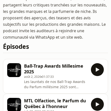
partagent leurs critiques tranchées sur les nouveautés,
les grandes marques et la parfumerie de niche. Ils
proposent des aperçus, des teasers et des avis
subjectifs sur les productions des grandes maisons. Le
podcast invite les auditeurs à rejoindre une
communauté via WhatsApp et un site web.
Épisodes
Ball-Trap Awards Millesime
2025
août 2, 2026
01:37:33
Les lauréats de nos Ball-Trap Awards
du Parfum millésime 2025 sont
connus ! Il est temps de rendre
hommage aux meilleurs et rendre à
MTL Olfaction, le Parfum du
César avec les plus grands classiques
Québec à l’honneur
de la parfumerie.... Tirer aussi à