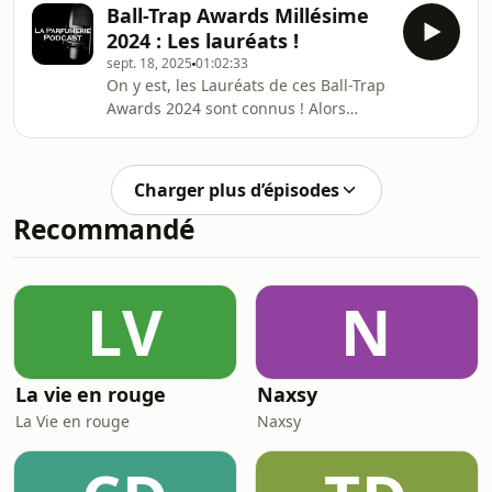
ce petit Top 20 des pires marques de
Ball-Trap Awards Millésime
Parfumerie de Niche... bonne
2024 : Les lauréats !
dégustation !Lire l&#39;article
sept. 18, 2025
01:02:33
complet : ⁠Top 20 Pires marques
On y est, les Lauréats de ces Ball-Trap
Parfumerie de nicheRetrouvez nous
Awards 2024 sont connus ! Alors
sur ⁠⁠⁠⁠⁠⁠⁠⁠⁠⁠⁠⁠⁠⁠⁠⁠⁠⁠⁠⁠⁠⁠⁠⁠⁠notre canal ⁠⁠⁠⁠⁠⁠⁠⁠⁠⁠⁠⁠⁠⁠⁠⁠⁠⁠⁠Telegram⁠⁠⁠⁠⁠⁠⁠⁠⁠⁠⁠⁠⁠⁠⁠⁠⁠⁠⁠⁠⁠⁠⁠⁠⁠⁠⁠⁠⁠⁠⁠⁠⁠⁠⁠⁠⁠⁠⁠⁠⁠⁠⁠⁠ ou ⁠⁠⁠⁠⁠⁠⁠⁠⁠⁠⁠⁠⁠⁠⁠⁠
qu&#39;on pensait l&#39;édition peut
excitante, on a eu de très belles
surprises. On vous laisse découvrir
Charger plus d’épisodes
les plus beaux parfums de
Recommandé
l&#39;année 2024, et les pires merdes
!Lire l&#39;article complet : Ball Trap
Awards 2024Retrouvez nous sur ⁠⁠⁠⁠⁠⁠⁠⁠⁠⁠⁠⁠⁠⁠⁠⁠⁠⁠⁠⁠⁠⁠⁠⁠notre
canal ⁠⁠⁠⁠⁠⁠⁠⁠⁠⁠⁠⁠⁠⁠⁠⁠⁠⁠⁠Telegram⁠⁠⁠⁠⁠⁠⁠⁠⁠⁠⁠⁠⁠⁠⁠⁠⁠⁠⁠⁠⁠⁠⁠⁠
LV
N
La vie en rouge
Naxsy
La Vie en rouge
Naxsy