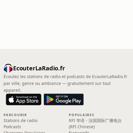
EcouterLaRadio.fr
Écoutez les stations de radio et podcasts de EcouterLaRadio.fr
par ville, genre ou ambiance — gratuitement sur tout
appareil.
PARCOURIR
POPULAIRES
Stations de radio
RFI 华语 - 法国国际广播电台
Podcasts
(RFI Chinese)
Chansons Populaires
franceinfo