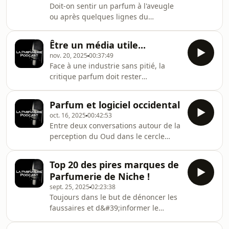
Doit-on sentir un parfum à l'aveugle
d&#39;Argent Esprit de
ou après quelques lignes du
ParfumRetrouvez nous sur ⁠⁠⁠⁠⁠⁠⁠⁠⁠⁠⁠⁠⁠⁠⁠⁠⁠⁠⁠⁠⁠⁠⁠⁠⁠⁠⁠⁠⁠notre
storytelling ? C'est la question qu'on
canal ⁠⁠⁠⁠⁠⁠⁠⁠⁠⁠⁠⁠⁠⁠⁠⁠⁠⁠⁠Telegram⁠⁠⁠⁠⁠⁠⁠
se pose, en étendant le débat sur les
Être un média utile...
pièges que ça implique...Lire l'article
nov. 20, 2025
00:37:49
complet : Storytelling
Face à une industrie sans pitié, la
parfumRetrouvez nous sur ⁠⁠⁠⁠⁠⁠⁠⁠⁠⁠⁠⁠⁠⁠⁠⁠⁠⁠⁠⁠⁠⁠⁠⁠⁠⁠⁠⁠notre
critique parfum doit rester
canal ⁠⁠⁠⁠⁠⁠⁠⁠⁠⁠⁠⁠⁠⁠⁠⁠⁠⁠⁠Telegram⁠⁠⁠⁠⁠⁠⁠⁠⁠⁠⁠⁠⁠⁠⁠⁠⁠⁠⁠⁠⁠⁠⁠⁠⁠⁠⁠⁠⁠⁠⁠⁠⁠⁠⁠⁠⁠⁠⁠⁠⁠⁠⁠⁠⁠⁠⁠ ou ⁠⁠⁠⁠⁠⁠⁠⁠⁠⁠⁠⁠⁠⁠⁠⁠⁠⁠⁠⁠notre chaîne
indépendante à son maximum,
Whatsapp⁠⁠⁠⁠⁠⁠⁠⁠⁠⁠⁠
c&#39;est pourquoi La Parfumerie
Parfum et logiciel occidental
Podcast résiste. On s&#39;adapte
oct. 16, 2025
00:42:53
pour cette Saison 7, mais on ne plie
Entre deux conversations autour de la
pas !Lire l&#39;article complet : Média
perception du Oud dans le cercle
ParfumRetrouvez nous sur ⁠⁠⁠⁠⁠⁠⁠⁠⁠⁠⁠⁠⁠⁠⁠⁠⁠⁠⁠⁠⁠⁠⁠⁠⁠⁠⁠notre
restreint des perfumistas, on a vu
canal ⁠⁠⁠⁠⁠⁠⁠⁠⁠⁠⁠⁠⁠⁠⁠⁠⁠⁠⁠Telegram⁠⁠⁠⁠⁠⁠⁠⁠⁠⁠⁠⁠⁠⁠⁠⁠⁠⁠⁠⁠⁠⁠⁠⁠⁠⁠⁠⁠⁠⁠⁠⁠⁠⁠⁠⁠⁠⁠⁠⁠⁠⁠⁠⁠⁠⁠ ou ⁠⁠⁠⁠⁠⁠⁠⁠⁠⁠⁠⁠⁠⁠⁠⁠⁠⁠⁠notre
l&#39;intérêt de prendre la parole
Top 20 des pires marques de
pour dénoncer un logiciel raciste
Parfumerie de Niche !
purement occidental entretenu par
sept. 25, 2025
02:23:38
l&#39;industrie et les marques.Lire
Toujours dans le but de dénoncer les
l&#39;article complet : Parfum &amp;
faussaires et d&#39;informer le
Logiciel OccidentalRetrouvez nous
consommateur, nous avons concocter
sur ⁠⁠⁠⁠⁠⁠⁠⁠⁠⁠⁠⁠⁠⁠⁠⁠⁠⁠⁠⁠⁠⁠⁠⁠⁠⁠notre canal ⁠⁠⁠⁠⁠⁠⁠⁠⁠⁠⁠⁠⁠⁠⁠⁠⁠⁠⁠Telegram⁠⁠⁠⁠⁠⁠⁠⁠⁠⁠⁠⁠⁠⁠⁠