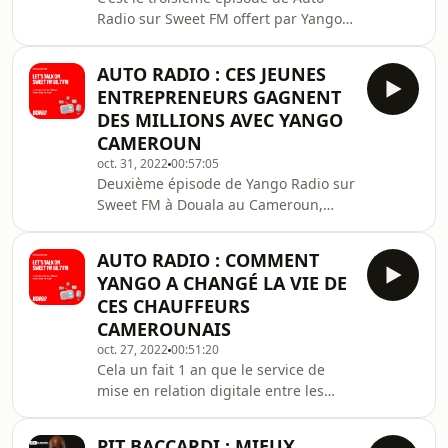
Radio sur Sweet FM offert par Yango
Cameroun. Nous recevons le Dr Justin
Mouskoulaye, expert des questions
AUTO RADIO : CES JEUNES
d'urbanisme qui nous explique la
ENTREPRENEURS GAGNENT
mobilité d'aujourd'hui et de demain.
DES MILLIONS AVEC YANGO
M. Oumarou, un chauffeur la joie au
CAMEROUN
coeur, nous raconte comment sa vie a
oct. 31, 2022
00:57:05
changé grâce à Yango : il a même pris
Deuxième épisode de Yango Radio sur
une épouse supplémentaire !&nbsp;
Sweet FM à Douala au Cameroun,
nous écoutons les histoires
inspirantes de Franck William Biboum
AUTO RADIO : COMMENT
et Zachary Yaou, dont les vies
YANGO A CHANGÉ LA VIE DE
entrepreneuriales ont changé depuis
CES CHAUFFEURS
qu'il ont mis leurs véhicules en tant
CAMEROUNAIS
que partenaires dans le système
oct. 27, 2022
00:51:20
yango. Nous y parlons également de
Cela un fait 1 an que le service de
Gladys West, l'afro-américaine qui
mise en relation digitale entre les
inventa le GPS ! Bonne écoute !
transporteurs urbains et les clients,
Yango, est arrivé au Cameroun, et
PIT BACCARDI : MIEUX