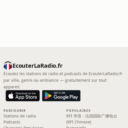
EcouterLaRadio.fr
Écoutez les stations de radio et podcasts de EcouterLaRadio.fr
par ville, genre ou ambiance — gratuitement sur tout
appareil.
PARCOURIR
POPULAIRES
Stations de radio
RFI 华语 - 法国国际广播电台
Podcasts
(RFI Chinese)
Chansons Populaires
franceinfo