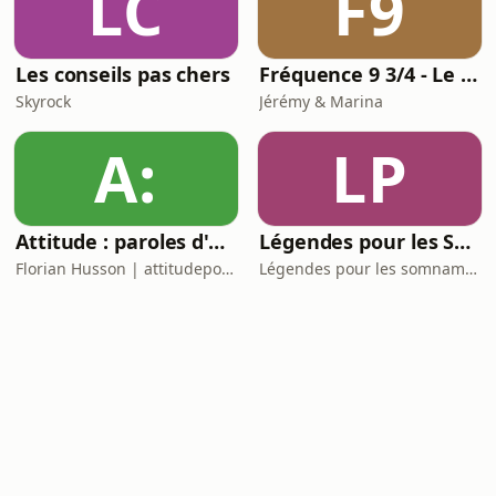
LC
F9
Les conseils pas chers
Fréquence 9 3/4 - Le podcast Harry Potter chapitre par chapitre
Skyrock
Jérémy & Marina
A:
LP
Attitude : paroles d'un hypersensible.
Légendes pour les Somnambules - Mythes et Histoires pour dormir
Florian Husson | attitudepodcast_
Légendes pour les somnambules