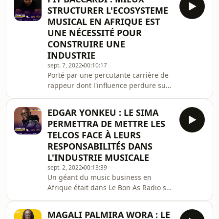
nombreux sont les chauffeurs qui
STRUCTURER L'ECOSYSTEME
rentabilisent à hauteur de 300 000,
MUSICAL EN AFRIQUE EST
600 000, voire plus d'un million de
UNE NÉCESSITÉ POUR
FCFA de revenus mensuels, et ce n'est
CONSTRUIRE UNE
pas tout. Ils se racontent sur Sweet
FM avec Bonas Fotio dans Auto Radio.
INDUSTRIE
Bonne écoute !
sept. 7, 2022
00:10:17
Porté par une percutante carrière de
rappeur dont l'influence perdure sur
plus de deux décennies déjà, et fort
de son expérience de music executive
EDGAR YONKEU : LE SIMA
en tant que producteur d'artistes et
PERMETTRA DE METTRE LES
de spectacles à la tête d'Empire
TELCOS FACE À LEURS
Company, et aujourd'hui Directeur du
RESPONSABILITÉS DANS
Label &amp; Publishing chez
L'INDUSTRIE MUSICALE
Universal Music Africa, Pit Baccardi
est une référence en Afrique
sept. 2, 2022
00:13:39
Un géant du music business en
Francophone quand il s'agit de
Afrique était dans Le Bon As Radio sur
développement de l'i
Sweet FM avec Bonas Fotio le 02
Septembre, pour parler d'un
MAGALI PALMIRA WORA : LE
évènement qui envisage de