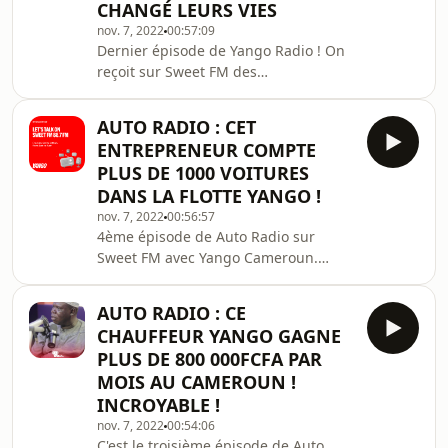
alors l'Amérique. Depuis, elle pris
CHANGÉ LEURS VIES
goût de Los Angeles ... Alors qu'elle
nov. 7, 2022
00:57:09
travaille aujourd
Dernier épisode de Yango Radio ! On
reçoit sur Sweet FM des
entrepreneurs qui ont vu leurs vies
changer grâce Yango. Parmi eux,
AUTO RADIO : CET
Raoul et Dollar, sont passés de
ENTREPRENEUR COMPTE
chauffeurs à partenaires.&nbsp;
PLUS DE 1000 VOITURES
DANS LA FLOTTE YANGO !
nov. 7, 2022
00:56:57
4ème épisode de Auto Radio sur
Sweet FM avec Yango Cameroun.
Nous recevons des partenaires, qui
ont leurs flottes chez Yango
AUTO RADIO : CE
Cameroun. L'un d'entre eux compte
CHAUFFEUR YANGO GAGNE
plus de 1000 véhicules dans sa flotte !
PLUS DE 800 000FCFA PAR
MOIS AU CAMEROUN !
INCROYABLE !
nov. 7, 2022
00:54:06
C'est le troisième épisode de Auto