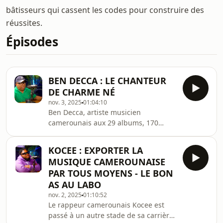
bâtisseurs qui cassent les codes pour construire des
réussites.
Épisodes
BEN DECCA : LE CHANTEUR
DE CHARME NÉ
nov. 3, 2025
01:04:10
Ben Decca, artiste musicien
camerounais aux 29 albums, 170
titres, est beaucoup de choses à la
fois. Il a toujours su apaiser les
KOCEE : EXPORTER LA
coeurs de tous, et charmer
MUSIQUE CAMEROUNAISE
notamment ceux des femmes depuis
PAR TOUS MOYENS - LE BON
plusieurs décennies. Né en 58, à la
AS AU LABO
veille des indépendances, son
nov. 2, 2025
01:10:52
enfance pourrie gâtée assumée dans
Le rappeur camerounais Kocee est
le château de son père, ne l&#39;a
passé à un autre stade de sa carrière
pas empêché de mettre souvent ses