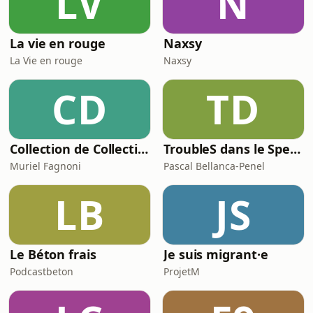
LV
N
La vie en rouge
Naxsy
La Vie en rouge
Naxsy
CD
TD
Collection de Collectionneurs
TroubleS dans le Spectre
Muriel Fagnoni
Pascal Bellanca-Penel
LB
JS
Le Béton frais
Je suis migrant·e
Podcastbeton
ProjetM