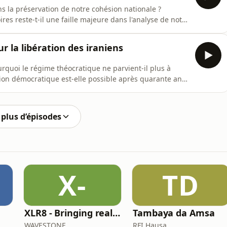
ans la préservation de notre cohésion nationale ?
res reste-t-il une faille majeure dans l'analyse de notre
utions peuvent-elles répondre concrètement à la montée
-Blackler reçoit Thibault de Monbrial pour un échange
r la libération des iraniens
ourquoi le régime théocratique ne parvient-il plus à
ion démocratique est-elle possible après quarante ans
ud-Blackler, anthropologue et chercheuse au CNRS,
 et spécialiste de l'Iran, pour décrypter le contrôle du
plus d’épisodes
X-
TD
XLR8 - Bringing real-w orld learnings and experiences in Life Sciences
Tambaya da Amsa
WAVESTONE
RFI Hausa