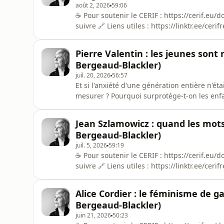
août 2, 2026
59:06
☕ Pour soutenir le CERIF : https://cerif.eu/d
suivre 🔗 Liens utiles : https://linktr.ee/cerifrerisme Et si la question algérienne n'é
politique étrangère, mais de la politique i
campagne électorale - « crime contre l'human
Pierre Valentin : les jeunes sont 
Que se pass
Bergeaud-Blackler)
juil. 20, 2026
56:57
Et si l'anxiété d'une génération entière n'
mesurer ? Pourquoi surprotège-t-on les enfa
Que révèle le fait qu'un hashtag "mental hea
Et pourquoi, au cinéma, le père n'est-il plu
Jean Szlamowicz : quand les mot
Bergeaud-
Bergeaud-Blackler)
juil. 5, 2026
59:19
☕ Pour soutenir le CERIF : https://cerif.eu/d
suivre 🔗 Liens utiles : https://linktr.ee/cerifrerisme Et si les batailles culturelles n'
que des batailles de mots ? Pourquoi certai
systémique - suffisent-ils désormais à clo
Alice Cordier : le féminisme de g
l'université e
Bergeaud-Blackler)
juin 21, 2026
50:23