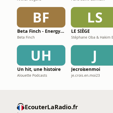
BF
LS
Beta Finch - Energy & Utilities - FR
LE SIÈGE
Beta Finch
UH
J
Un hit, une histoire
Jecroisenmoi
Alouette Podcasts
je.crois.en.moi23
EcouterLaRadio.fr