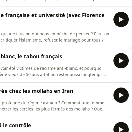
ue ? La France va-t-elle vers un affrontement civil, ou
nce Bergeaud-Blackler, anthropologue et présidente du
he française et université (avec Florence
-ce qu'une illusion qui nous empêche de penser ? Peut-on
, critiquer l'islamisme, refuser le mariage pour tous ?
t directrice du CERIF reçoit Nathalie Heinich,
S. Dans son dernier ouvrage "La religion n'existe pas",
blanc, le tabou français
voir été victimes de racisme anti-blanc, et pourquoi
e vieux de 50 ans a-t-il pu rester aussi longtemps
olitique ? Que révèlent les témoignages de ces invisibles
lticulturalisme apaisé ? Florence Bergeaud-Blackler,
rée chez les mollahs en Iran
ture profonde du régime iranien ? Comment une femme
pénétrer les cercles les plus fermés des mollahs ? Que
es morts de l'Occident face à la menace islamiste
hakdam, journaliste et informatrice franco-britannique
d le contrôle