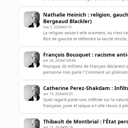
vient-elle à vouloir combler un vide médiatiq
la solution est-elle encore politique ?Flore
Nathalie Heinich : religion, gauc
CERIF, reçoit
Bergeaud Blackler)
mai 3, 2026
44:19
La religion existe-t-elle vraiment, ou n'est
être de gauche et défendre la laïcité stricte
Florence Bergeaud-Blackler, anthropologue e
sociologue et directrice de recherche au CNR
François Bousquet : racisme anti-
elle déc
avr. 26, 2026
1:00:48
Pourquoi 20 millions de Français déclarent a
personne n'en parle ? Comment un phénomèn
sous le tapis médiatique, universitaire et p
de la France périphérique sur l'échec du mu
Catherine Perez-Shakdam : Infilt
présidente du
avr. 19, 2026
58:25
Quel regard porte une infiltrée sur la na
française, juive et laïque a-t-elle réussi à 
révèle cette expérience unique sur les angl
radicale ? Le CERIF reçoit Catherine Perez-S
Thibault de Montbrial : l'État per
infiltrée dans
avr. 15, 2026
56:18