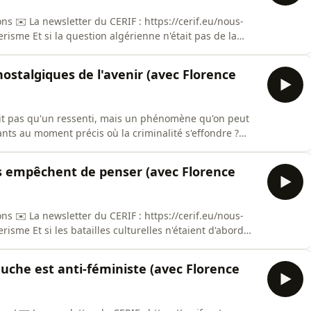
ons ✉️ La newsletter du CERIF : https://cerif.eu/nous-
tait pas de la
ntérieure française ? Comment un mot lâché en
ité » - a-t-il pu piéger un président pour huit ans ?
nostalgiques de l'avenir (avec Florence
était pas qu'un ressenti, mais un phénomène qu'on peut
nts au moment précis où la criminalité s'effondre ?
lth" ait dépassé les 100 milliards de vues sur TikTok ?
s jamais qu'un pauvre type ou un sale type ? Florence
s empêchent de penser (avec Florence
ons ✉️ La newsletter du CERIF : https://cerif.eu/nous-
étaient d'abord
ns termes - islamophobie, patriarcat, racisme
re un débat sans qu'on ait à argumenter ? Comment
auche est anti-féministe (avec Florence