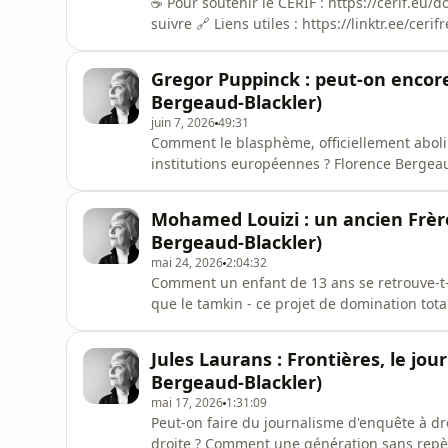
☕️ Pour soutenir le CERIF : https://cerif.eu/
suivre 🔗 Liens utiles : https://linktr.ee/ce
devenue l'une des figures les plus « contro
féminisme institutionnel reste-t-il silencieux
Gregor Puppinck : peut-on encore 
bourreaux » ? Qu
Bergeaud-Blackler)
juin 7, 2026
49:31
Comment le blasphème, officiellement aboli 
institutions européennes ? Florence Bergeau
Gregor Puppinck, docteur en droit et direct
Justice (ECLJ), qui plaide depuis 25 ans de
Mohamed Louizi : un ancien Frè
par Ausha. Visitez ausha
Bergeaud-Blackler)
mai 24, 2026
2:04:32
Comment un enfant de 13 ans se retrouve-t-i
que le tamkin - ce projet de domination to
mécanismes d'endoctrinement, de surveillance
aujourd'hui en France ? Florence Bergeaud-B
Jules Laurans : Frontières, le jou
Mohamed Louizi, essayis
Bergeaud-Blackler)
mai 17, 2026
1:31:09
Peut-on faire du journalisme d'enquête à d
droite ? Comment une génération sans repère