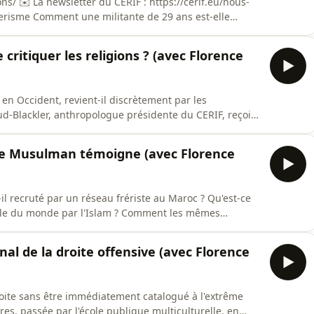
dons/ ✉️ La newsletter du CERIF : https://cerif.eu/nous-
rifrerisme Comment une militante de 29 ans est-elle
versées » du féminisme français ? Pourquoi le
 quand les victimes n'ont, dit-elle, « pas les bons
critiquer les religions ? (avec Florence
en Occident, revient-il discrètement par les
d-Blackler, anthropologue présidente du CERIF, reçoit
eur général du Centre Européen pour le Droit et la
vant la Cour européenne des droits de l'homme.Hébergé
re Musulman témoigne (avec Florence
l recruté par un réseau frériste au Maroc ? Qu'est-ce
tale du monde par l'Islam ? Comment les mêmes
 et d'infiltration des institutions se rejouent-ils
lackler anthropologue et présidente du CERIF, reçoit
rnal de la droite offensive (avec Florence
roite sans être immédiatement catalogué à l'extrême
s, passée par l'école publique multiculturelle, en