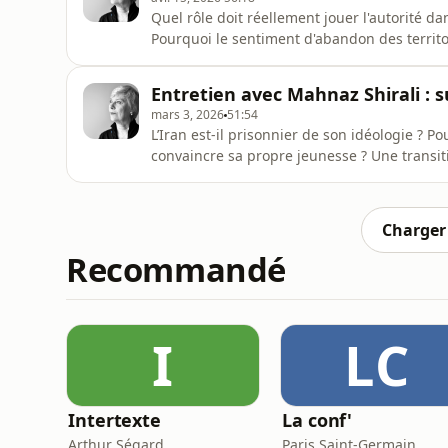
Quel rôle doit réellement jouer l'autorité d
Pourquoi le sentiment d'abandon des territoi
sécurité intérieure ? Et comment les instit
des menaces islamistes ? Florence Bergeaud
Entretien avec Mahnaz Shirali : su
consacré a
mars 3, 2026
51:54
L’Iran est-il prisonnier de son idéologie ? P
convaincre sa propre jeunesse ? Une transit
de République islamique ? Florence Bergea
reçoit Mahnaz Shirali, docteure en sociologie
clergé chiit
Charger 
Recommandé
I
LC
Intertexte
La conf'
Arthur Ségard
Paris Saint-Germain