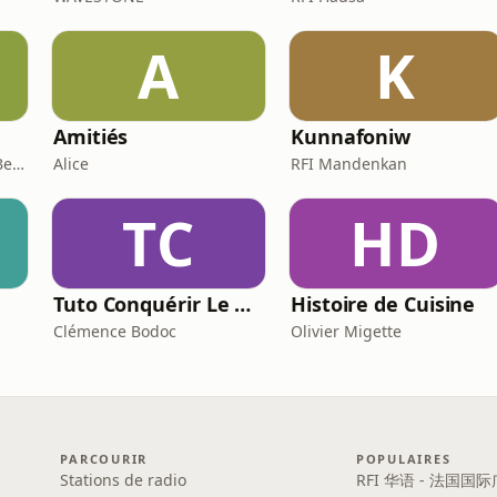
A
K
Amitiés
Kunnafoniw
Stéphane Oba & Hakim Benbadra
Alice
RFI Mandenkan
TC
HD
Tuto Conquérir Le Monde
Histoire de Cuisine
Clémence Bodoc
Olivier Migette
PARCOURIR
POPULAIRES
Stations de radio
RFI 华语 - 法国国际