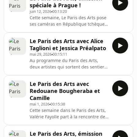
sacrées du monde, qui met à
qui en ressort,
spéciale à Prague !
l’honneur le dialogue des cultures et
juin 12, 2026
00:13:20
des spiritualités.
Cette semaine, Le Paris des Arts pose
ses caméras en République tchèque,
à Prague, capitale culturelle, inscrite
au patrimoine mondial de l'Unesco.
Le Paris des Arts avec Alice
L’occasion de rencontrer l’un des plus
Taglioni et Jessica Préalpato
provocants artistes tchèques sur la
mai 29, 2026
00:15:11
scène internationale, David Cerny.
Au programme du Paris des Arts,
deux artistes qui sortent des sentiers
battus : l'actrice Alice Taglioni nous
partage sa passion pour le piano et
Le Paris des Arts avec
Jessica Préalpato, sacrée meilleure
Redouane Bougheraba et
pâtissière en 2019, réinvente le
Camille
goûter en quatre étapes.
mai 1, 2026
00:15:38
Cette semaine dans le Paris des Arts,
Valérie Fayolle part à la rencontre de
l’humoriste Redouane Bougheraba et
de la chanteuse Camille.
Le Paris des Arts, émission