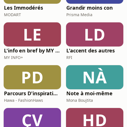
Les Immodérés
Grandir moins con
MODART
Prisma Media
LE
LD
L'info en bref by MY INFO+
L'accent des autres
MY INFO+
RFI
PD
NÀ
Parcours D'inspirations
Note à moi-même
Hawa - FashionHaws
Mona Boujtita
ÇV
HD