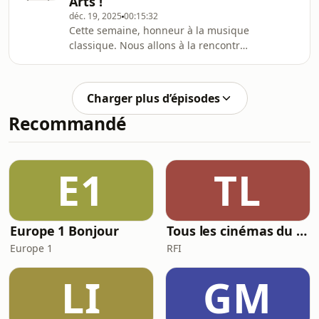
Arts !
nous ouvre les portes de la galerie
déc. 19, 2025
00:15:32
Ange Basso, dans le
Cette semaine, honneur à la musique
6ème arrondissement de Paris, où ses
classique. Nous allons à la rencontre
œuvres sont exposées.
de l’une des voix les plus inspirantes
de sa génération, la "mezzo-soprano"
Lea Desandre. Elle nous reçoit dans
Charger plus d’épisodes
l’un des temples de la musique
Recommandé
classique de la capitale, le Théâtre
des Champs-Élysées.
E1
TL
Europe 1 Bonjour
Tous les cinémas du monde
Europe 1
RFI
LI
GM