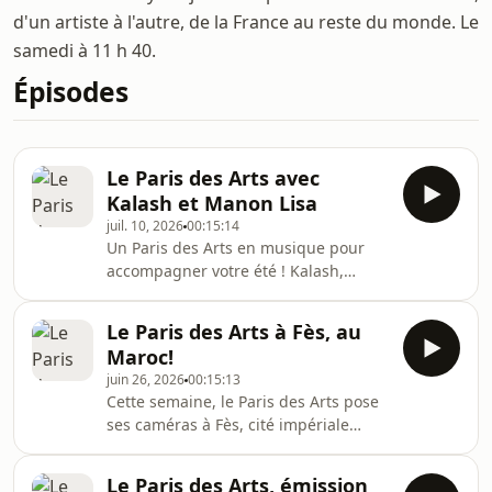
d'un artiste à l'autre, de la France au reste du monde. Le
samedi à 11 h 40.
Épisodes
Le Paris des Arts avec
Kalash et Manon Lisa
juil. 10, 2026
00:15:14
Un Paris des Arts en musique pour
accompagner votre été ! Kalash,
figure incontournable de la scène
musicale francophone est notre
Le Paris des Arts à Fès, au
invité, à l’occasion de la sortie de son
Maroc!
nouvel album "Ex-Voto". Le rappeur se
juin 26, 2026
00:15:13
dévoile sans filtre et nous parle de sa
Cette semaine, le Paris des Arts pose
quête de spiritualité et de
ses caméras à Fès, cité impériale
reconnaissance. "J'ai juste laissé
marocaine, à l’occasion de la 29ème
parler ce que je ressentais sur le
édition du Festival des musiques
moment de création et c'est tout ce
Le Paris des Arts, émission