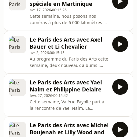
spéciale en Martinique
avr. 17, 2026
00:15:26
Cette semaine, nous posons nos
caméras à plus de 6 000 kilomètres de
Paris... en Martinique. L'artiste
plasticienne Valérie John nous reçoit
Le Paris des Arts avec Axel
dans son "atelier-œuvre" à la Trinité,
Bauer et Li Chevalier
lieu où elle explore l'Indigo, qui
avr. 3, 2026
00:15:15
occupe une place majeure dans son
Au programme du Paris des Arts cette
travail. Plus qu'une couleur, il lui
semaine, deux nouveaux albums :
permet de s'ancrer dans la mémoire,
Axel Bauer présente "Grand Huit",
l'identité ou encore l'héritage culturel.
plus de 40 ans après son mythique
"Mon travail est une usine à fabriqu
Le Paris des Arts avec Yael
"Cargo", et Gauvain Sers se livre dans
Naim et Philippine Delaire
"Boulevard de l'enfance". Puis, coup
févr. 27, 2026
00:15:42
de projecteur sur l’encre de l'artiste-
Cette semaine, Valérie Fayolle part à
peintre Li Chevalier et son œuvre
la rencontre de Yael Naim. La
poétique et philosophique.
chanteuse nous emmène découvrir la
Gaité Lyrique, qui vient de rouvrir
Le Paris des Arts avec Michel
après des mois de fermeture. Elle
Boujenah et Lilly Wood and
nous parle de son septième album