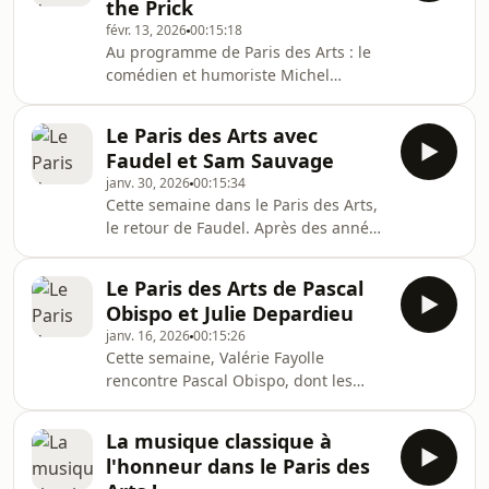
the Prick
"Solaire", une ode à la liberté, à
févr. 13, 2026
00:15:18
l’imperfection et à la féminité.
Au programme de Paris des Arts : le
comédien et humoriste Michel
Boujenah est à l'affiche de "Toute la
famille que j’aime", une comédie
Le Paris des Arts avec
piquante actuellement au théâtre des
Faudel et Sam Sauvage
Variétés. Dix ans après le succès
janv. 30, 2026
00:15:34
planétaire de leur titre "Prayer in C",
Cette semaine dans le Paris des Arts,
le duo Lilly Wood and the Prick revient
le retour de Faudel. Après des années
avec un cinquième album "Christina".
d’absence, celui qu’on appelait "le
Et un coup de cœur à la Galerie de
Petit Prince du Raï" revient sur le
l'Instant, à Paris : une rétrospective
Le Paris des Arts de Pascal
devant de la scène à l’affiche de la
de
Obispo et Julie Depardieu
tournée nostalgique des années 2000
janv. 16, 2026
00:15:26
"I GOTTA FEELING". Il nous emmène
Cette semaine, Valérie Fayolle
découvrir l’exposition "Tenter l’art
rencontre Pascal Obispo, dont les
pour soigner" à l’Institut du Monde
mélodies ont marqué la chanson
arabe.
française. Vous connaissez l’auteur, le
La musique classique à
compositeur et l’interprète... Vous
l'honneur dans le Paris des
allez découvrir le peintre ! L'artiste