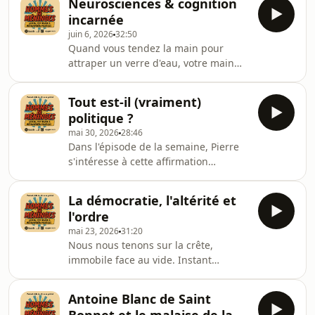
Neurosciences & cognition
l'homme dont tous le monde utilise
incarnée
les innovations mais que personne ne
juin 6, 2026
32:50
connait.https://www.instagram.com/hommes_de_m
Quand vous tendez la main pour
par Ausha. Visitez ausha.co/politique-
attraper un verre d'eau, votre main
de-confidentialite pour plus
prend la forme du verre, anticipe sa
d'informations.
texture, sa température. Tout cela
Tout est-il (vraiment)
sans avoir besoin d'y penser
politique ?
consciemment. Est ce votre main qui
mai 30, 2026
28:46
pense ? Dans l'épisode du jour, Paul
Dans l'épisode de la semaine, Pierre
vous présente l'ouvrage Embodied
s'intéresse à cette affirmation
and Extended approaches to
militante, qu'on pourrait tout aussi
Cognition de Shaun Gallagher. Un
bien trouver à gauche qu'à droite :
papier qui permet de faire un état
La démocratie, l'altérité et
"Tout est politique". Que signifie-t-elle
des lieux de la recherche en ne
l'ordre
? Qu'implique-t-elle ? En chemin, vous
mai 23, 2026
31:20
croiserez la route (de la servitude ?)
Nous nous tenons sur la crête,
de Hayek, et celle de Wittgenstein.
immobile face au vide. Instant
Une semaine autrichienne, donc.
instable, funambulisme,la chute est
Bonne
quasi inévitable. Mais dans ce “quasi”
écoute.https://www.instagram.com/hommes_de_me
Antoine Blanc de Saint
il y a un potentiel, une porte entre
par A