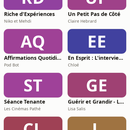
Riche d'Expériences
Un Petit Pas de Côté
Niko et Mehdi
Claire Hebrard
AQ
EE
Affirmations Quotidiennes - Richesse
En Esprit : L'interview de l'humain derrière l'artiste avec Chloé
Pod Bot
Chloé
ST
GE
Séance Tenante
Guérir et Grandir - Le podcast santé et nutrition de Lisa Salis (@lisasalislife)
Les Cinémas Pathé
Lisa Salis
CL
L