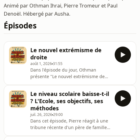
Animé par Othman Ihrai, Pierre Tromeur et Paul
Denoël. Hébergé par Ausha.
Épisodes
Le nouvel extrémisme de
droite
août 1, 2026
31:55
Dans l'épisode du jour, Othman
présente "Le nouvel extrémisme de
droite" de Theodor Adorno, une
conférence de 1967 publiée plus tard
Le niveau scolaire baisse-t-il
sous la forme d'un essai. Dans cette
? L'Ecole, ses objectifs, ses
conférence, Adorno se demande
méthodes
notamment ce qu'il se passe lorsque
juil. 26, 2026
29:00
les conditions qui ont rendu le
Dans cet épisode, Pierre réagit à une
fascisme possible survivent à la
tribune récente d'un père de famille,
disparition du régime fasciste,
qui dénonçait la chute du niveau
pourquoi et comment une société