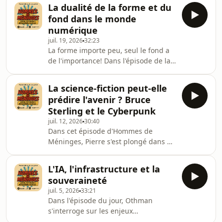
scolaire et le manque d'ambition de
instruite, industrialisée et cultur
La dualité de la forme et du
l'Education nationale. Si le niveau
fond dans le monde
baisse vraiment, comment inverser la
numérique
tendance ? Et comment, dans ce
juil. 19, 2026
32:23
domaine, se prémunir contre les
La forme importe peu, seul le fond a
fausses bonnes idées et la logique du
de l'importance! Dans l'épisode de la
"y-a-qu'à-faut-qu'on" ?
semaine, Paul propose un
https://www.instagram.com/hommes_de_meninges
renversement philosophique de cette
par Au
La science-fiction peut-elle
assertion. D'Aristote à Bernard
prédire l'avenir ? Bruce
Stiegler, en passant par Gilbert
Sterling et le Cyberpunk
Simondon, comment penser la dualité
juil. 12, 2026
30:40
forme/fond à l'ère des réseaux
Dans cet épisode d'Hommes de
sociaux et de l'IA?
Méninges, Pierre s'est plongé dans un
https://www.instagram.com/hommes_de_meninges
grand roman cyberpunk : Les Mailles
par Ausha. Visitez ausha.co/politique-
du Réseau. Dans ce texte, écrit en
de-confidentialite pou
L'IA, l'infrastructure et la
1988, Bruce Sterling s'adonne à un
souveraineté
exercice d'anticipation : à quoi
juil. 5, 2026
33:21
pourraient ressembler les années
Dans l'épisode du jour, Othman
2020 ? En 1988, on approche de la fin
s'interroge sur les enjeux
de la Guerre Froide, et on se prépare
contemporains de l'IA au regard de la