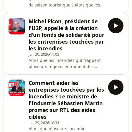
de saison touristique ? Alors que les
professionnels de l'hôtellerie de plein
air font face aux conséquences des
Michel Picon, président de
incendies dans plusieurs régions, la
l'U2P, appelle à la création
matinale fera le point sur la
d'un fonds de solidarité pour
fréquentation, les réservations et les
les entreprises touchées par
enjeux de l'été. Nicolas Dayot,
les incendies
président de la Fédération nationale
de l'hôtellerie de plein air (FNHPA) est
juil. 30, 2026
11:03
Alors que les incendies qui frappent
l'invité de Vincent Derosier dans
plusieurs régions entraînent des
évacuations, des fermetures
d'entreprises et de fortes
Comment aider les
perturbations de l'activité
entreprises touchées par les
économique, Bercy estime à près de
incendies ? Le ministre de
130 000 le nombre de salariés
l'Industrie Sébastien Martin
actuellement empêchés de travailler.
promet sur RTL des aides
Rolland Lescure organise à Bercy une
réunion demain l'après-midi avec les
ciblées
représentants des entreprises pour
juil. 29, 2026
10:34
répondre à leurs inquiétudes, les co
Alors que plusieurs incendies