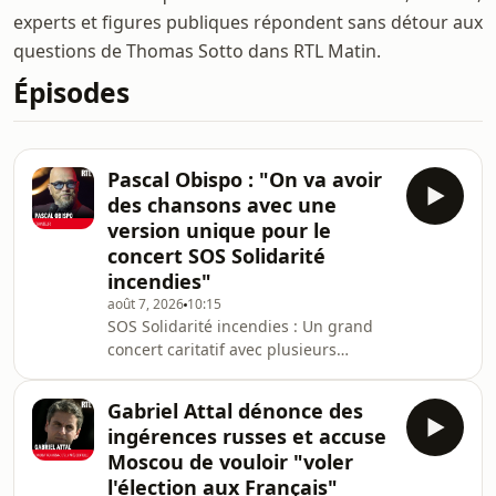
experts et figures publiques répondent sans détour aux
questions de Thomas Sotto dans RTL Matin.
Épisodes
Pascal Obispo : "On va avoir
des chansons avec une
version unique pour le
concert SOS Solidarité
incendies"
août 7, 2026
10:15
SOS Solidarité incendies : Un grand
concert caritatif avec plusieurs
grands noms de la chanson française
sera organisé le 27 août à l'Arkéa
Gabriel Attal dénonce des
Arena près de Bordeaux. L'événement
ingérences russes et accuse
sera diffusé en direct sur M6 et RTL,
Moscou de vouloir "voler
partenaires de la soirée. Pascal
l'élection aux Français"
Obispo, chanteur, est l'invité de RTL