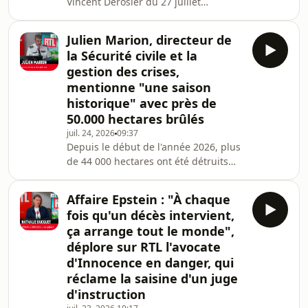
Vincent Derosier du 27 juillet
2026.Hébergé par Audiomeans.
Visitez audiomeans.fr/politique-de-
Julien Marion, directeur de
confidentialite pour plus
la Sécurité civile et la
d'informations.
gestion des crises,
mentionne "une saison
historique" avec près de
50.000 hectares brûlés
juil. 24, 2026
09:37
Depuis le début de l'année 2026, plus
de 44 000 hectares ont été détruits
par les flammes. Cinq départements
sont actuellement classés en risque
Affaire Epstein : "À chaque
très élevé, tandis que plusieurs
fois qu'un décès intervient,
incendies sont toujours en cours,
ça arrange tout le monde",
notamment dans le Var, la Gironde et
déplore sur RTL l'avocate
la Haute-Corse. Dans le bassin
d'Innocence en danger, qui
d'Arcachon, la situation a conduit à
l'évacuation de près de 20 000
réclame la saisine d'un juge
personnes. Alors que les services de
d'instruction
secours restent