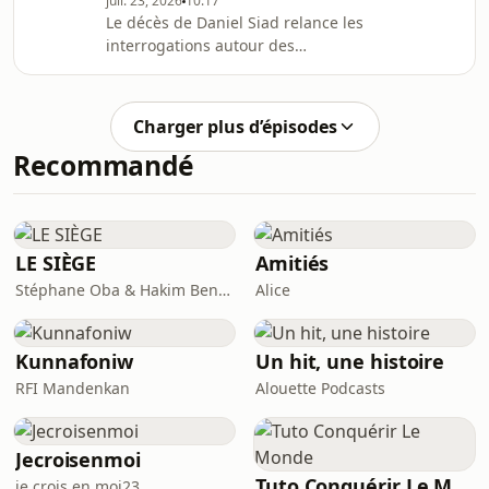
juil. 23, 2026
10:17
Le décès de Daniel Siad relance les
interrogations autour des
ramifications françaises dans l'affaire
Jeffrey Epstein. Ancien recruteur de
mannequins et photographe de
Charger plus d’épisodes
mode, Daniel Siad, 69 ans, a été
Recommandé
retrouvé sans vie à Colombes.
Soupçonné d'avoir recruté de jeunes
mannequins pour le pédocriminel
Jeffrey Epstein, il faisait l'objet de
plusieurs plaintes pour viols. Que
LE SIÈGE
Amitiés
sait-on réellement de son d
Stéphane Oba & Hakim Benbadra
Alice
Kunnafoniw
Un hit, une histoire
RFI Mandenkan
Alouette Podcasts
Jecroisenmoi
Tuto Conquérir Le Monde
je.crois.en.moi23