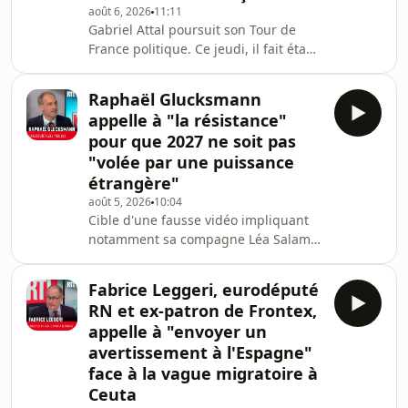
août 6, 2026
11:11
Matin. Ecoutez L'invité de RTL Matin
Gabriel Attal poursuit son Tour de
avec Vincent Derosier du 07 août
France politique. Ce jeudi, il fait étape
2026.Hébergé par Audiomeans.
sur le marché de Châteaurenard, en
Visitez audiomea
Provence, pour aller au contact des
Raphaël Glucksmann
habitants. Sa tournée estivale mêle
appelle à "la résistance"
terrain, fêtes populaires, travailleurs
pour que 2027 ne soit pas
saisonniers et un message central : le
"volée par une puissance
pouvoir d'achat. Il est l'invité de
étrangère"
Vincent Derosier dans RTL Matin.
Ecoutez L'invité de RTL Matin avec
août 5, 2026
10:04
Cible d'une fausse vidéo impliquant
Vincent Derosier du 06 août 2026.
notamment sa compagne Léa Salamé,
l'eurodéputé et potentiel candidat à la
présidentielle de 2027 dénonce une
Fabrice Leggeri, eurodéputé
ingérence russe dans le cadre d'une
RN et ex-patron de Frontex,
élection française qui représente un
appelle à "envoyer un
"enjeu fondamental" pour la
avertissement à l'Espagne"
Russie.Ecoutez L'invité de RTL Matin
face à la vague migratoire à
avec Vincent Derosier du 05 août
2026.Hébergé par Audiomeans.
Ceuta