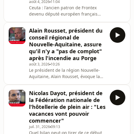
Visitez audiomeans.fr/politique-de-
août 4, 2026
11:04
confidentialite pour
Ceuta : l'ancien patron de Frontex
devenu député européen français
(RN), Fabrice Leggeri défend l'idée
d'un retour concerté des contrôles
Alain Rousset, président du
frontaliers, critique vivement la
conseil régional de
stratégie migratoire menée par
Nouvelle-Aquitaine, assure
Madrid et réclame une attitude
qu'il n'y a "pas de complot"
nettement plus rigoureuse à l'égard
après l'incendie au Porge
des réseaux de passeurs comme des
ONG. Fabrice Leggeri, eurodéputé RN
août 3, 2026
10:26
Le président de la région Nouvelle-
et ancien patron de Frontex, est
Aquitaine, Alain Rousset, évoque la
l'invité de RTL Matin. Ecou
possibilité de rallonger la saison
touristique pour permettre aux
Nicolas Dayot, président de
entreprises locales de vivre. Il assure
la Fédération nationale de
également que des touristes sont
l'hôtellerie de plein air : "Les
déjà de retour en Gironde.Hébergé
vacances vont pouvoir
par Audiomeans. Visitez
commencer"
audiomeans.fr/politique-de-
confidentialite pour plus
juil. 31, 2026
09:13
Quel bilan peut-on tirer de ce début
d'informations.