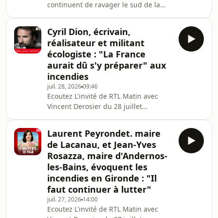
continuent de ravager le sud de la
France, notamment en Haute-Corse,
dans le Var et en Gironde où une
Cyril Dion, écrivain,
importante reprise de feu est en
réalisateur et militant
cours à Lège-Cap-Ferret, les
écologiste : "La France
conséquences économiques
aurait dû s'y préparer" aux
s'annoncent considérables. Plus de
incendies
13.000 entreprises ont été évacuées
en Gironde et près de 130.000
juil. 28, 2026
09:46
Ecoutez L'invité de RTL Matin avec
salariés sont aujourd'hui dans
Vincent Derosier du 28 juillet
l'incapacité de travailler. Comment
2026.Hébergé par Audiomeans.
accompagner l
Visitez audiomeans.fr/politique-de-
Laurent Peyrondet. maire
confidentialite pour plus
de Lacanau, et Jean-Yves
d'informations.
Rosazza, maire d'Andernos-
les-Bains, évoquent les
incendies en Gironde : "Il
faut continuer à lutter"
juil. 27, 2026
14:00
Ecoutez L'invité de RTL Matin avec