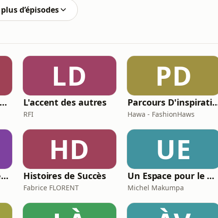
plus d’épisodes
LD
PD
'info en bref by MY INFO+
L'accent des autres
Parcours D'inspira
RFI
Hawa - FashionHaws
HD
UE
ça valait l'appel (Les meilleures histoires de la relation client)
Histoires de Succès
Un Espace pour le Deuil
Fabrice FLORENT
Michel Makumpa