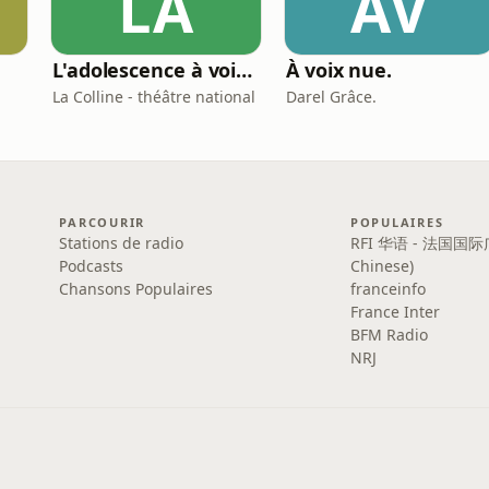
LÀ
ÀV
L'adolescence à voix haute
À voix nue.
La Colline - théâtre national
Darel Grâce.
PARCOURIR
POPULAIRES
Stations de radio
RFI 华语 - 法国国际
Podcasts
Chinese)
Chansons Populaires
franceinfo
France Inter
BFM Radio
NRJ