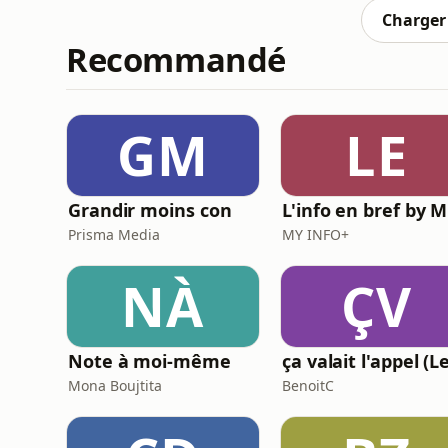
qu’on suit en lig
Charger 
Recommandé
GM
LE
Grandir moins con
L
Prisma Media
MY INFO+
NÀ
ÇV
Note à moi-même
Mona Boujtita
BenoitC