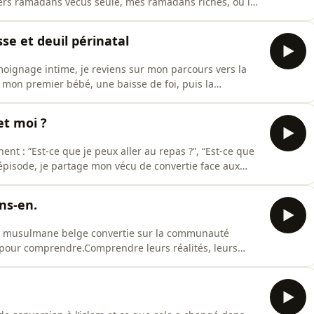
rs ramadans vécus seule, mes ramadans riches, où la
adans plus vides, plus éprouvants.Je parle aussi de ce
couter son corps, savourer la nourriture, et rester
e et deuil périnatal
moignage intime, je reviens sur mon parcours vers la
 mon premier bébé, une baisse de foi, puis la
à ma deuxième grossesse, alhamdoulilah.Compte PMA sur
 : @maryaam.ox
et moi ?
t : “Est-ce que je peux aller au repas ?”, “Est-ce que
t épisode, je partage mon vécu de convertie face aux
ance, foi et recherche d’équilibre.Un épisode sincère et
i se demandent comment vivre cette période sans
ns-en.
de musulmane belge convertie sur la communauté
pour comprendre.Comprendre leurs réalités, leurs
nit malgré tout.Un épisode sincère, entre réflexion et