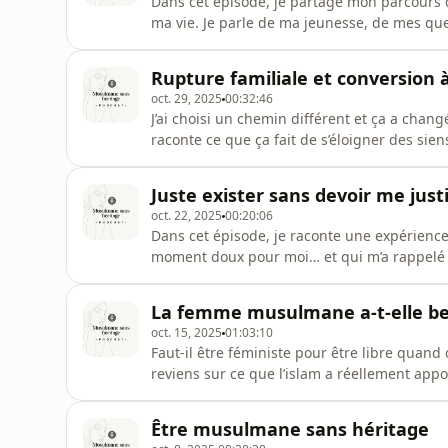
Dans cet épisode, je partage mon parcours d
ma vie. Je parle de ma jeunesse, de mes que
guidance et du sens que j’ai trouvés grâce 
spirituel, les hauts et les bas, et l’importa
Rupture familiale et conversion à
oct. 29, 2025
00:32:46
J’ai choisi un chemin différent et ça a chan
raconte ce que ça fait de s’éloigner des sien
incompréhensions, émotions et espoirs de ré
l’amour et la foi, pour ceux qui se sont déjà s
Juste exister sans devoir me justi
oct. 22, 2025
00:20:06
Dans cet épisode, je raconte une expérience
moment doux pour moi… et qui m’a rappelé à
encore souvent se justifier avant même d’exist
d’être toujours perçue comme “étrange”, “pa
La femme musulmane a-t-elle be
intérieur
oct. 15, 2025
01:03:10
Faut-il être féministe pour être libre qua
reviens sur ce que l’islam a réellement appo
manière dont il se compare au féminisme d’a
comme les femmes voilées, souvent mises de
Être musulmane sans héritage
réflexion h