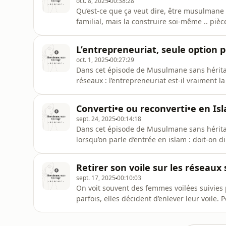
oct. 8, 2025
00:38:28
Qu’est-ce que ça veut dire, être musulmane 
familial, mais la construire soi-même .. piè
spirituelle.Dans cet épisode, je reviens sur 
grandir sans transmission religieuse dire
L’entrepreneuriat, seule option 
tout semble déj
oct. 1, 2025
00:27:29
Dans cet épisode de Musulmane sans héritag
réseaux : l’entrepreneuriat est-il vraiment 
liberté de choix, des obstacles liés aux étud
de l’entrepreneuriat, mais aussi de la press
Converti•e ou reconverti•e en Is
dominan
sept. 24, 2025
00:14:18
Dans cet épisode de Musulmane sans héritag
lorsqu’on parle d’entrée en islam : doit-on di
cachent des visions différentes : spirituelle,
partage mon propre ressenti, j’explore la dim
Retirer son voile sur les réseaux
sept. 17, 2025
00:10:03
On voit souvent des femmes voilées suivies 
parfois, elles décident d’enlever leur voile
épisode, je parle du lien qu’on crée avec ces
surtout du rappel que nos choix religieux d