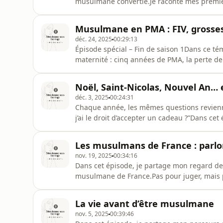
musulmane convertie.Je raconte mes premie
spiritualité coule naturellement, et mes ram
que ce mois béni m’a appris : lâcher prise, é
Musulmane en PMA : FIV, grossess
connectée à Dieu malgré l
déc. 24, 2025
00:29:13
Épisode spécial – Fin de saison 1Dans ce té
maternité : cinq années de PMA, la perte de
reconstruction spirituelle qui m’a menée 
TikTok : @pmamonparcours Mon Instagram
Noël, Saint-Nicolas, Nouvel An… 
déc. 3, 2025
00:24:31
Chaque année, les mêmes questions reviennen
j’ai le droit d’accepter un cadeau ?”Dans ce
fêtes de fin d’année — entre souvenirs d’enf
bienveillant, pour toutes celles et ceux qu
Les musulmans de France : parlo
culpabilité.
nov. 19, 2025
00:34:16
Dans cet épisode, je partage mon regard 
musulmane de France.Pas pour juger, mais 
combats, leurs différences… et ce qui nous u
bienveillance. Instagram : @maryaam.ox
La vie avant d’être musulmane
nov. 5, 2025
00:39:46