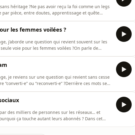
sans héritage ?Ne pas avoir reçu la foi comme un legs
ce par pièce, entre doutes, apprentissage et quête
le titre même de ce podcast. J’explore ce que signifie
cte, apprendre à devenir musulmane dans un monde où
pour les femmes voilées ?
e, j’aborde une question qui revient souvent sur les
la seule voie pour les femmes voilées ?On parle de
es et au salariat en France, des promesses (et illusions)
ion sociale que certaines ressentent face à ce discours
lam
e, je reviens sur une question qui revient sans cesse
re “converti·e” ou “reconverti·e” ?Derrière ces mots se
 sociale, linguistique, mais aussi très personnelles.Je
ension de la fitra, le poids des mots dans la société,
 sociaux
par des milliers de personnes sur les réseaux… et
. Pourquoi ça touche autant leurs abonnés ? Dans cet
 personnalités, des attentes qu’on a envers elles, et
oivent rester pour Allah, et pas pour une personne