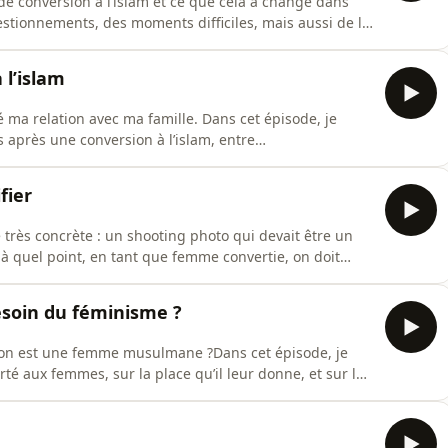
e conversion à l’islam et ce que cela a changé dans
stionnements, des moments difficiles, mais aussi de la
à ma foi. Un épisode intime sur le cheminement
nce de rester sincère et bienveillant envers soi-même.
 l’islam
gé ma relation avec ma famille. Dans cet épisode, je
s après une conversion à l’islam, entre
conciliation. Un partage sincère sur les tensions,
enti tiraillés entre leur famille et leurs convictions.
fier
 très concrète : un shooting photo qui devait être un
 quel point, en tant que femme convertie, on doit
er.Je parle de cette fatigue discrète mais réelle le fait
s d’ici”, même quand on est chez soi. Et de ce dilemme
soin du féminisme ?
nd on est une femme musulmane ?Dans cet épisode, je
rté aux femmes, sur la place qu’il leur donne, et sur la
ujourd’hui.Je parle aussi de ce que vivent certaines,
 côté dans ces débats.Ce n’est pas un cours, juste une