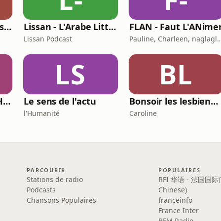
Histoires de Darons (des pères qui parlent de paternité)
Lissan - L'Arabe Littéraire au Quotidien
FLAN - Faut L'ANime
Lissan Podcast
Pauline, Charleen, naglaglass
LS
BL
Les Investisseurs Heureux : le podcast sans langue de bois
Le sens de l'actu
Bonsoir les lesbiennes
l'Humanité
Caroline
PARCOURIR
POPULAIRES
Stations de radio
RFI 华语 - 法国国际
Podcasts
Chinese)
Chansons Populaires
franceinfo
France Inter
BFM Radio