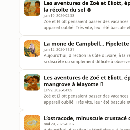
Les aventures de Zoé et Eliott, é
seulement
la récolte du sel 🧂
juin 19, 2026
05:58
Zoé et Eliott pensaient passer des vacances
appareil oublié. Très vite, leur été bascule
science, énigmes et lieux en France. Dans l’
enfin retrouvé son frère. Ils sont arrivés à
La mone de Campbell... Pipelette 
montrer qu
juin 12, 2026
11:21
Aujourd’hui, direction la Côte d'Ivoire, à la
si discrète ou simplement difficile à observ
l'essentiel de son temps dans la canopée, où
se fondre dans son environnement. Mais ce qu
Les aventures de Zoé et Eliott, ép
étonnantes
mangrove à Mayotte 🪾
juin 9, 2026
04:09
Zoé et Eliott pensaient passer des vacances
appareil oublié. Très vite, leur été bascule
science, énigmes et lieux en France. Dans l’
réussi à résoudre l’énigme de Bip-Bop. Elle v
L’ostracode, minuscule crustacé q
terrifié d
mai 29, 2026
10:07
Aujourd’hui, direction la Martinique, à la r