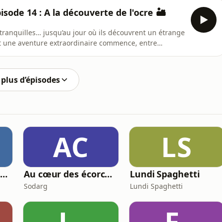
l. Mais malheureusement, au moment de partir vers la
isode 14 : A la découverte de l'ocre 🏜️
 tranquilles… jusqu’au jour où ils découvrent un étrange
 et une aventure extraordinaire commence, entre
’épisode précédent, Eliott a trébuché sur quelque chose
 découvrir de quoi il s’agit !Cette semaine, tu as
plus d’épisodes
AC
LS
Decrypte l'Assurance : Le Podcast qui rend l'assurance (Presque) sexy
Au cœur des écorchés
Lundi Spaghetti
Sodarg
Lundi Spaghetti
L-
F-