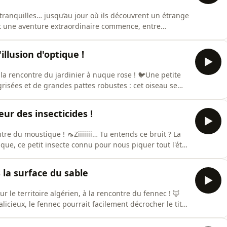
 tranquilles… jusqu’au jour où ils découvrent un étrange
 et une aventure extraordinaire commence, entre
épisode précédent des aventures de Zoé et Eliott, Zoé et
ent maintenant répondre à une liste de neuf questions.
'illusion d'optique !
 la rencontre du jardinier à nuque rose ! 🐦Une petite
risées et de grandes pattes robustes : cet oiseau se
 unique, ce sont ses talents artistiques ! Le jardinier à
art au sol, en assemblant avec soin des fleurs, des
ur des insecticides !
ntre du moustique ! 🦟Ziiiiiii… Tu entends ce bruit ? La
ique, ce petit insecte connu pour nous piquer tout l'été.
té, ce n'est pas une très bonne idée, car cet animal joue
e planète. De plus, nous avons à faire un insecte
 la surface du sable
r le territoire algérien, à la rencontre du fennec ! 🦊
icieux, le fennec pourrait facilement décrocher le titre
son apparence adorable se cache un véritable
euvent mesurer jusqu’à 15 centimètres, ne lui servent pas