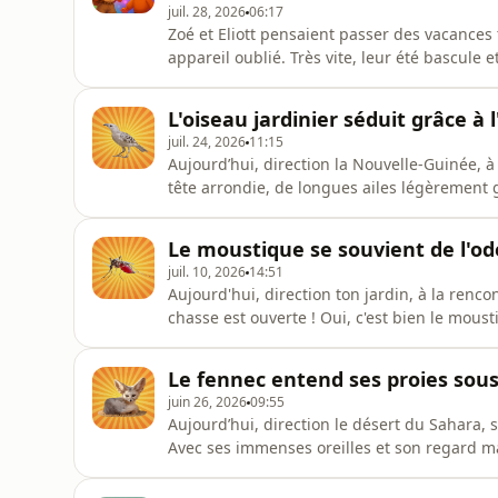
juil. 28, 2026
06:17
Zoé et Eliott pensaient passer des vacances
appareil oublié. Très vite, leur été bascule
science, énigmes et lieux en France. Dans l’
Eliott ont réuni toutes les énergies et doiv
L'oiseau jardinier séduit grâce à l
Alors...
juil. 24, 2026
11:15
Aujourd’hui, direction la Nouvelle-Guinée, à
tête arrondie, de longues ailes légèrement g
distingue par son allure. Mais ce qui le rend
nuque rose construit de véritables œuvres d’
Le moustique se souvient de l'ode
feuill
juil. 10, 2026
14:51
Aujourd'hui, direction ton jardin, à la renco
chasse est ouverte ! Oui, c'est bien le moust
Tu veux t'en débarrasser ? Sache qu'en réali
un rôle primordial pour le bien-être de notr
Le fennec entend ses proies sous
juin 26, 2026
09:55
Aujourd’hui, direction le désert du Sahara, su
Avec ses immenses oreilles et son regard mal
de roi des adaptations extrêmes. Derrière 
spécialiste de la survie. Ses oreilles, qui p