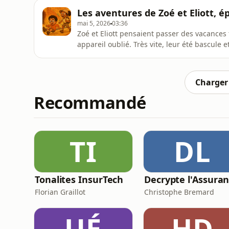
découvert l’ocre dans le Colorado Provença
Les aventures de Zoé et Eliott, ép
suite de leur
mai 5, 2026
03:36
Zoé et Eliott pensaient passer des vacances
appareil oublié. Très vite, leur été bascule
science, énigmes et lieux en France. Dans l
au sol. Des tuyaux, et des trous. Partons vite
rendez-vous
Charger 
Recommandé
TI
DL
Tonalites InsurTech
Florian Graillot
Christophe Bremard
UÉ
HD