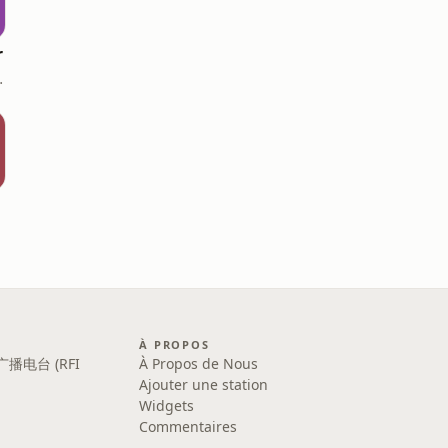
r
on, Élabète
À PROPOS
广播电台 (RFI
À Propos de Nous
Ajouter une station
Widgets
Commentaires