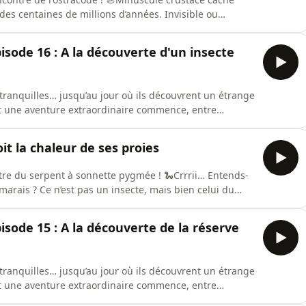
 des centaines de millions d’années. Invisible ou
s de notre planète, survit dans des milieux extrêmes et
bioluminescence. Mais comment fait-il tout ça, et pour
pisode 16 : A la découverte d'un insecte
 tranquilles… jusqu’au jour où ils découvrent un étrange
 et une aventure extraordinaire commence, entre
épisode précédent des aventures de Zoé et Eliott, Zoé a
ée de Bip-Bop. Elle sait désormais comment retrouver
t la chaleur de ses proies
ontre du serpent à sonnette pygmée ! 🐍Crrrii… Entends-
marais ? Ce n’est pas un insecte, mais bien celui du
 taille, ce redoutable reptile est un véritable maître
 au bord de l’eau, il attend patiemment le bon moment
pisode 15 : A la découverte de la réserve
 tranquilles… jusqu’au jour où ils découvrent un étrange
 et une aventure extraordinaire commence, entre
épisode précédent des aventures de Zoé et Eliott, tu as