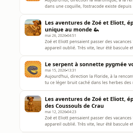
dans une coquille, l’ostracode existe depuis
presque, il explore les eaux douces et salée
parfois illumine les profondeurs grâce à sa 
Les aventures de Zoé et Eliott, é
quelles rai
unique au monde 🦗
mai 26, 2026
04:51
Zoé et Eliott pensaient passer des vacances
appareil oublié. Très vite, leur été bascule
science, énigmes et lieux en France. Dans l’
continué l’aventure toute seule, accompagn
Le serpent à sonnette pygmée voi
son frère, et
mai 15, 2026
13:31
Aujourd’hui, direction la Floride, à la renc
tu ce léger bruit caché dans les herbes des 
serpent à sonnette pygmée ! Malgré sa petite
du camouflage. Immobile sous les roches ou
Les aventures de Zoé et Eliott, é
pour surpr
des Coussouls de Crau
mai 12, 2026
04:23
Zoé et Eliott pensaient passer des vacances
appareil oublié. Très vite, leur été bascule
science, énigmes et lieux en France. Dans l’