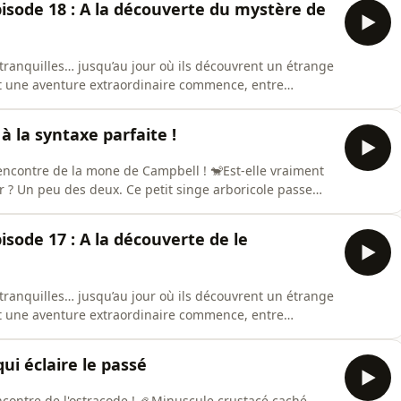
pisode 18 : A la découverte du mystère de
 tranquilles… jusqu’au jour où ils découvrent un étrange
 et une aventure extraordinaire commence, entre
épisode précédent des aventures de Zoé et Eliott, Zoé a
 Mayotte puis à Guérande, où Bip Bop s'apprête à leur
à la syntaxe parfaite !
 rencontre de la mone de Campbell ! 🐒Est-elle vraiment
er ? Un peu des deux. Ce petit singe arboricole passe
 son pelage gris-brun et son agilité lui permettent de
i fascine le plus les scientifiques, ce sont ses
isode 17 : A la découverte de le
 tranquilles… jusqu’au jour où ils découvrent un étrange
 et une aventure extraordinaire commence, entre
épisode précédent des aventures de Zoé et Eliott, Zoé a
a maintenant pouvoir retrouver Eliott, qui doit être
ui éclaire le passé
encontre de l'ostracode ! 🦪Minuscule crustacé caché